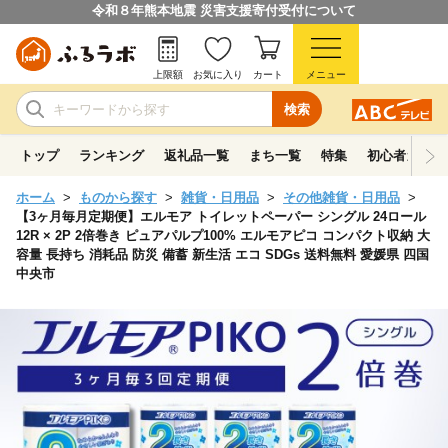
令和８年熊本地震 災害支援寄付受付について
上限額
お気に入り
カート
メニュー
検索
トップ
ランキング
返礼品一覧
まち一覧
特集
初心者ガイド
ホーム
ものから探す
雑貨・日用品
その他雑貨・日用品
【3ヶ月毎月定期便】エルモア トイレットペーパー シングル 24ロール
12R × 2P 2倍巻き ピュアパルプ100% エルモアピコ コンパクト収納 大
容量 長持ち 消耗品 防災 備蓄 新生活 エコ SDGs 送料無料 愛媛県 四国
中央市