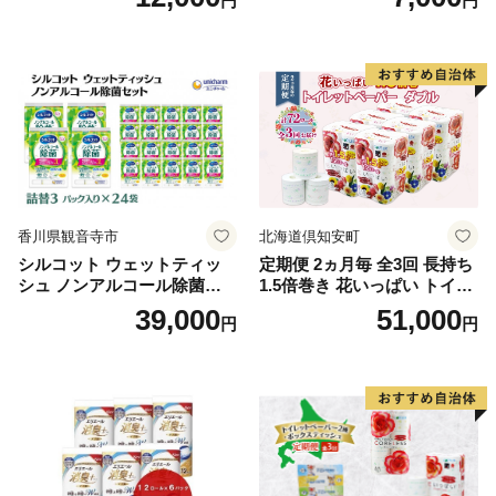
円
円
段使い 無地 シンプル 日用品
ボディソープ 泡 日用品 消耗
ふわふわ ふかふか 家族 たお
品 バス用品 大容量 いい 匂い
る 一人暮らし】
ボディ 保湿 LION ライオン
泡石鹸 石鹸 兵庫 兵庫県 小野
市
香川県観音寺市
北海道倶知安町
シルコット ウェットティッ
定期便 2ヵ月毎 全3回 長持ち
シュ ノンアルコール除菌詰
1.5倍巻き 花いっぱい トイレ
替（43枚×3P）×24袋 日用品
ットペーパー ダブル 45ｍ 計
39,000
51,000
円
円
おもちゃ 拭き取り 手拭き 外
72ロール 全18種 花柄 プリン
出時 お出かけ時 食事前 緑茶
ト ハーブ 香り付き 日本製 ま
カテキン配合
とめ買い 防災 常備品 ペーパ
ー 消耗品 備蓄 送料無料 北海
道 倶知安町 日用品