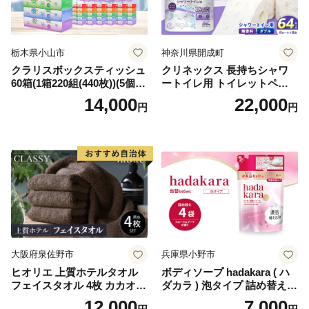
栃木県小山市
神奈川県開成町
クラリスボックスティッシュ
クリネックス 長持ちシャワ
60箱(1箱220組(440枚))(5個入
ートイレ用 トイレットペー
り×12セット)【1256759】
パー（ダブル）64ロール(8ロ
14,000
22,000
円
円
ール×8パック) 開成町 トイレ
ットペーパーダブル 日用品
国産 新生活 ダブル SDGs 備
蓄 防災 エコ 消耗品 生活雑貨
生活用品 無香料 トイレット
ペーパー ダブル といれっと
ぺーぱー トイレ クレシア ト
イレットペーパー [BDBH002
-1]
大阪府泉佐野市
兵庫県小野市
ヒオリエ 上質ホテルタオル
ボディソープ hadakara ( ハ
フェイスタオル 4枚 カカオ
ダカラ ) 泡タイプ 詰め替え 4
【タオル 泉州タオル 吸水 普
40ml×4袋 ボディーソープ 泡
12,000
7,000