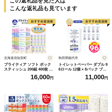
この返礼品を見た人は
こんな返礼品も見ています
北海道倶知安町
秋田県能代市
ブライティア ソフト ボック
トイレットペーパー ダブル 9
スティッシュ 200組 400枚 60
6ロール 12個 × 8パック ブラ
箱 日本製 まとめ買い ティッ
ンカ 再生紙 100％ 芯あり 日
16,000
11,000
円
円
シュ リサイクル 長持 防災 常
用品 消耗品 無香料 生活用品
備品 日用雑貨 消耗品 生活必
備蓄 秋田県 能代市 送料無料
需品 備蓄 ペーパー 紙 北海道
《能代製紙》
倶知安町 日用品