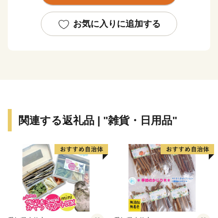
ど多種多様な紙製品がこの地で現在も生産されていま
す。
お気に入りに追加する
また、紙・パルプ製品分野における自治体別「製造品出
荷額等」で20年連続全国1位となるなど、名実共に「日
本一の紙のまち」です。
【ふるさと納税の対象となる地方団体の指定について】
四国中央市は、総務大臣よりふるさと納税の対象となる
地方団体に指定されました。
関連する返礼品 | "雑貨・日用品"
今後も適正かつ公正な運営に努めて参りますので、どう
か引き続き四国中央市を応援いただきますようお願い致
します。