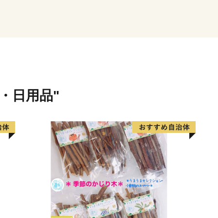
口」と言われています。大
半！都会との行き来がしや
屋・ソウルとの定期便があ
【お問い合わせへの返信に
国東市では、ポータルサイ
貨・日用品"
ドレスにお問い合わせいた
こととしています。
もし返信がない場合はアド
ールが届いていない可能性
が、再度メールしていただ
ますようお願いいたします
国東市ふるさと納税推
アドレス：furusatonozei@city