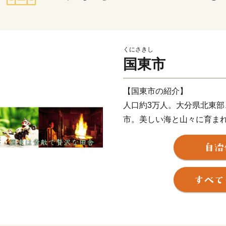
くにさきし
国東市
【国東市の紹介】
人口約3万人。大分県北東
市。美しい海と山々に育ま
癒しの郷。神仏習合の六郷
どが現存することから、「
して、やはり一番の自慢は
す、豊富な食材！海の幸・
ます。
～交通アクセス～ 国東市