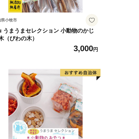
知県小牧市
uu うまうまセレクション 小動物のかじ
木（びわの木）
3,000
円