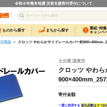
令和８年熊本地震 災害支援寄付受付について
番組･特集
ものから探す
まちから探す
キャンペ
・日用品
クロッツ やわらかサイドレールカバー約900×400mm_25
大分県 国東市
クロッツ やわ
900×400mm_257
寄付金額
一度に決済する
返礼品数は３つ以