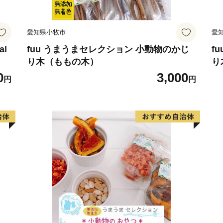
TEL：0978-72-5175
FAX：0978-72-5182
愛知県小牧市
愛
al
fuu うまうまセレクション 小動物のかじ
f
り木（ももの木）
り
0
3,000
円
円