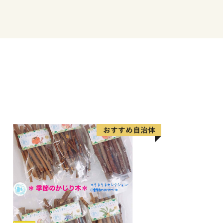
分空港から東京（羽田）までは1時間
すくとっても便利です。また大阪・名古
ります。
ついて】
トお問い合わせフォームや市のメールア
だいた場合、通常、翌開庁日に返信する
レス誤りやサーバー障害などの理由でメ
がありますので、お手数をおかけします
くかお電話等にてお問い合わせください
。
進係
.kunisaki.lg.jp