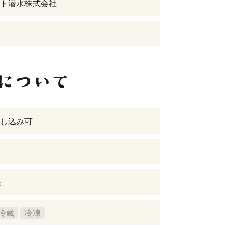
ト潜水株式会社
し込み可
後
冷蔵
冷凍