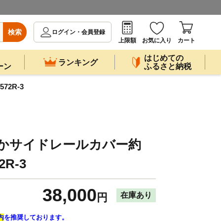
検索
ログイン・会員登録
上限額
お気に入り
カート
はじめての
ランキング
ーン
ふるさと納税
72R-3
らかサイドレールカバー約
2R-3
38,000
在庫あり
円
内
を推奨しております。