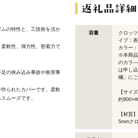
ゴムの特性と、工技術を活か
容量
クロッツ
イプ：表
、柔軟性、弾力性、密着力で
カラー：
※本商品
のカラ―
は申し込
手足の挟み込み事故や衝突事
欄」にご
で作られたカバーです。柔軟
【サイズ
もスムーズです。
約900×4
【材質】
5mmク