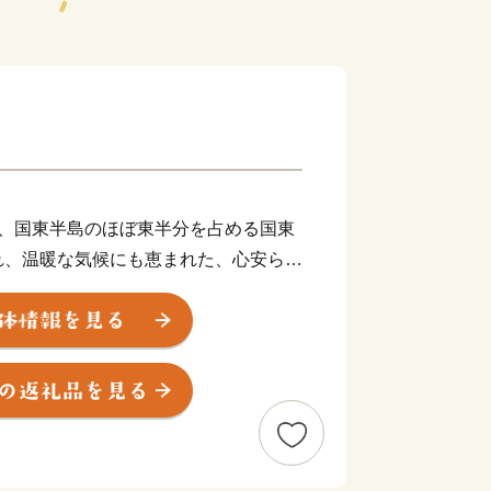
部、国東半島のほぼ東半分を占める国東
れ、温暖な気候にも恵まれた、心安らぐ
満山文化が発展し、数多く寺院や石仏な
仏の里くにさき」と呼ばれています。そ
、半島ならではの豊かな自然が生み出
山の幸、あらゆる旬の幸を日々堪能でき
は大分空港を有し、「大分県の空の玄関