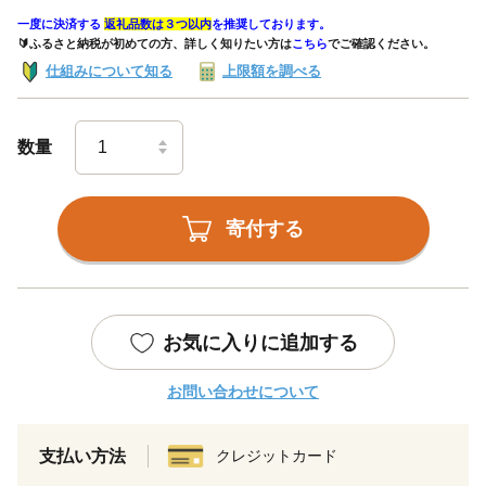
一度に決済する
返礼品数は３つ以内
を推奨しております。
🔰ふるさと納税が初めての方、詳しく知りたい方は
こちら
でご確認ください。
仕組みについて知る
上限額を調べる
数量
寄付する
お気に入りに追加する
お問い合わせについて
支払い方法
クレジットカード