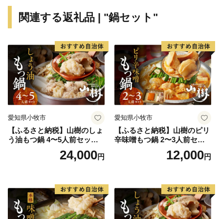
関連する返礼品 | "鍋セット"
愛知県小牧市
愛知県小牧市
【ふるさと納税】山樹のしょ
【ふるさと納税】山樹のピリ
う油もつ鍋 4〜5人前セット
辛味噌もつ鍋 2〜3人前セッ
山樹 国産 牛もつ ホルモン モ
ト 山樹 国産 牛もつ ホルモン
24,000
12,000
円
円
ツ オンライン飲み会 ホーム
モツ オンライン飲み会 ホー
パーティー 宅飲み 鍋セット
ムパーティー 宅飲み 鍋セッ
お取り寄せグルメ おうち時
ト お取り寄せグルメ おうち
間
時間