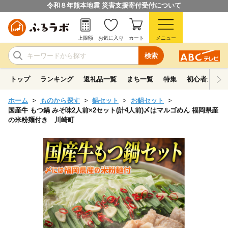
令和８年熊本地震 災害支援寄付受付について
上限額
お気に入り
カート
メニュー
検索
トップ
ランキング
返礼品一覧
まち一覧
特集
初心者ガイド
ホーム
ものから探す
鍋セット
お鍋セット
国産牛 もつ鍋 みそ味2人前×2セット(計4人前)〆はマルゴめん 福岡県産
の米粉麺付き 川崎町