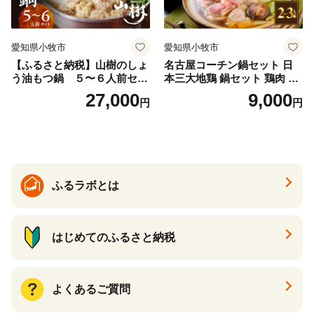
愛知県小牧市
愛知県小牧市
【ふるさと納税】山樹のしょ
名古屋コーチン鍋セット 日
う油もつ鍋 ５〜６人前セッ
本三大地鶏 鍋セット 鶏肉 も
ト 山樹 国産 牛もつ ホルモン
も肉 肉団子 鍋料理
27,000
9,000
円
円
モツ オンライン飲み会 ホー
ムパーティー 宅飲み 鍋セッ
ト お取り寄せグルメ おうち
時間
ふるラボとは
はじめてのふるさと納税
よくあるご質問