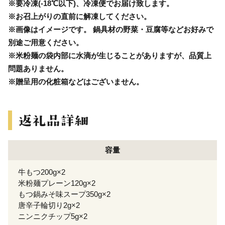
※要冷凍(-18℃以下)、冷凍便でお届け致します。
※お召上がりの直前に解凍してください。
※画像はイメージです。 鍋具材の野菜・豆腐等などお好みで
別途ご用意ください。
※米粉麺の袋内部に水滴が生じることがありますが、品質上
問題ありません。
※贈呈用の化粧箱などはございません。
容量
牛もつ200g×2
米粉麺プレーン120g×2
もつ鍋みそ味スープ350g×2
唐辛子輪切り2g×2
ニンニクチップ5g×2