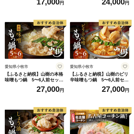
17,000
24,000
円
円
モツ オンライン飲み会 ホー
ツ オンライン飲み会 ホーム
ムパーティー 宅飲み 鍋セッ
パーティー 宅飲み 鍋セット
ト お取り寄せグルメ おうち
お取り寄せグルメ おうち時
時間
間
愛知県小牧市
愛知県小牧市
【ふるさと納税】山樹の本格
【ふるさと納税】山樹のピリ
味噌もつ鍋 5〜6人前セット
辛味噌もつ鍋 5〜6人前セッ
山樹 国産 牛もつ ホルモン モ
ト 山樹 国産 牛もつ ホルモン
27,000
27,000
円
円
ツ オンライン飲み会 ホーム
モツ オンライン飲み会 ホー
パーティー 宅飲み 鍋セット
ムパーティー 宅飲み 鍋セッ
お取り寄せグルメ おうち時
ト お取り寄せグルメ おうち
間
時間