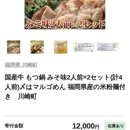
福岡県 川崎町
国産牛 もつ鍋 みそ味2人前×2セット(計4
人前)〆はマルゴめん 福岡県産の米粉麺付
き 川崎町
12,000
寄付金額
在庫あり
円