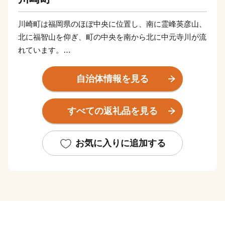
川崎町は福岡県のほぼ中央に位置し、南に霊峰英彦山、
北に福智山を仰ぎ、町の中央を南から北に中元寺川が流
れています。
川沿いには田園風景が広がり、
この自然に恵まれた土地で育つ良質な農産物は町の自慢
自治体情報を見る
です。
すべての返礼品を見る
自然と歴史が調和する川崎町。
そんな川崎町を、全国の皆様に知っていただきたく、
ふるさと納税を通して川崎町を感じて頂ければ
お気に入りに追加する
とてもうれしく思います。
今後とも、安心安全な謝礼品を全国のご寄附者様にお届
けできるように
担当者一同、頑張ってまいりますので、
どうぞよろしくお願い致します