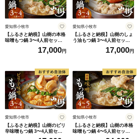
愛知県小牧市
愛知県小牧市
【ふるさと納税】山樹の本格
【ふるさと納税】山樹のしょ
味噌もつ鍋 3〜4人前セット
う油もつ鍋 3〜4人前セット
山樹 国産 牛もつ ホルモン モ
山樹 国産 牛もつ ホルモン モ
17,000
17,000
円
円
ツ オンライン飲み会 ホーム
ツ オンライン飲み会 ホーム
パーティー 宅飲み 鍋セット
パーティー 宅飲み 鍋セット
お取り寄せグルメ おうち時
お取り寄せグルメ おうち時
間
間
愛知県小牧市
愛知県小牧市
【ふるさと納税】山樹のピリ
【ふるさと納税】山樹の本格
辛味噌もつ鍋 3〜4人前セッ
味噌もつ鍋 4〜5人前セット
ト 山樹 国産 牛もつ ホルモン
山樹 国産 牛もつ ホルモン モ