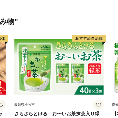
え、郊外は広大な津軽平野
陵地を生かしたりんごを中
飲み物"
寒さの厳しい冬には、雪が
吹雪」という津軽特有の現
弁」が魅力の市であり、こ
は外国語のように聞こえる
名産品はりんご。また、「
葉・枝までもが赤い、珍し
も、金木地区特産の馬肉や
名であり、知る人ぞ知る美
愛知県小牧市
愛
ッ
さらさらとける お〜いお茶抹茶入り緑
【