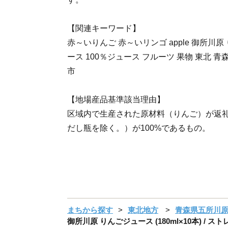
【関連キーワード】
赤～いりんご 赤～いリンゴ apple 御所川
ース 100％ジュース フルーツ 果物 東北 青
市
【地場産品基準該当理由】
区域内で生産された原材料（りんご）が返
だし瓶を除く。）が100%であるもの。
まちから探す
東北地方
青森県五所川
御所川原 りんごジュース (180ml×10本) 