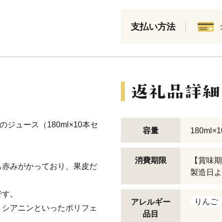
支払い方法
ジュース（180ml×10本セ
容量
180ml×
消費期限
【賞味期
も赤みがかっており、果皮だ
製造日よ
です。
りんご
アレルギー
トシアニンといったポリフェ
品目