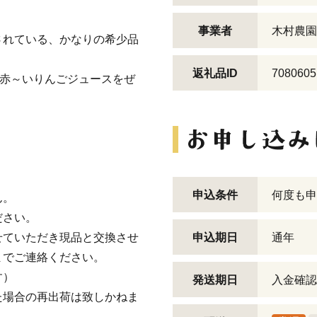
事業者
木村農園
されている、かなりの希少品
返礼品ID
7080605
な赤～いりんごジュースをぜ
申込条件
何度も申
ん。
ださい。
せていただき現品と交換させ
申込期日
通年
までご連絡ください。
す）
発送期日
入金確認
た場合の再出荷は致しかねま