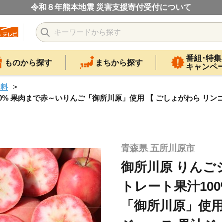
令和８年熊本地震 災害支援寄付受付について
番組･特集
ものから探す
まちから探す
キャンペ
飲料
果汁100% 果肉まで赤～いりんご「御所川原」使用 【 ごしょがわら 
青森県 五所川原市
御所川原 りんごジュー
トレート果汁10
「御所川原」使用