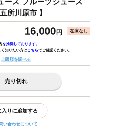
ュース フルーツジュース
 五所川原市 】
16,000
在庫なし
円
内
を推奨しております。
しく知りたい方は
こちら
でご確認ください。
上限額を調べる
売り切れ
に入りに追加する
問い合わせについて