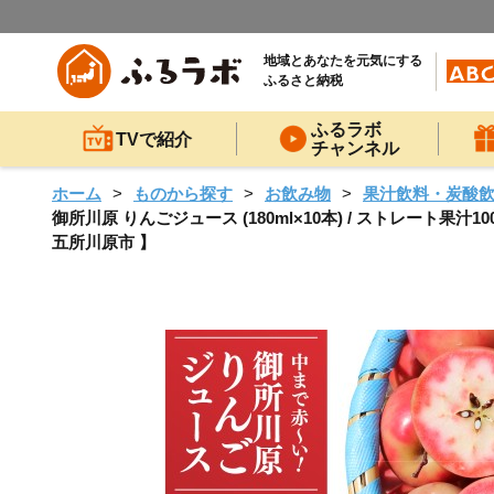
地域とあなたを元気にする
ふるさと納税
ふるラボ
TVで紹介
チャンネル
ホーム
ものから探す
お飲み物
果汁飲料・炭酸
御所川原 りんごジュース (180ml×10本) / ストレート
五所川原市 】