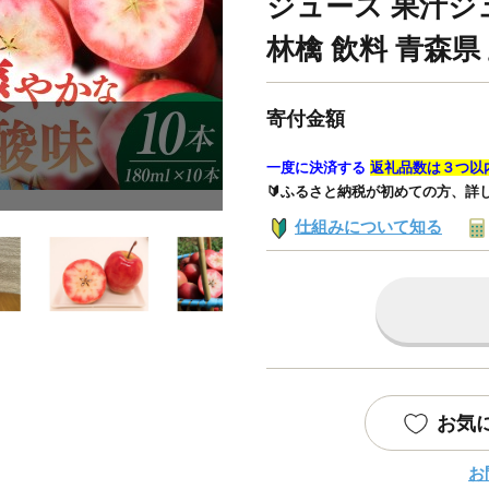
ジュース 果汁ジ
林檎 飲料 青森県
寄付金額
一度に決済する
返礼品数は３つ以
🔰ふるさと納税が初めての方、詳
仕組みについて知る
お気
お