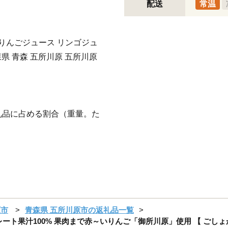
配送
常温
原 りんごジュース リンゴジュ
森県 青森 五所川原 五所川原
礼品に占める割合（重量。た
原市
青森県 五所川原市の返礼品一覧
/ ストレート果汁100% 果肉まで赤～いりんご「御所川原」使用 【 ご