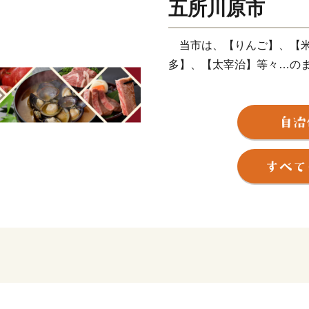
五所川原市
当市は、【りんご】、【米
多】、【太宰治】等々…の
五所川原市は、青森県の津
に津軽富士として親しまれ
自然に恵まれた市です。十
り、間に他の町を挟む珍し
人口は約５万人で、夏のね
さ約23メートル、重さ約1
た、文豪「太宰治」や演歌
三味線の発祥の地でもあり
市の中心街は交通において