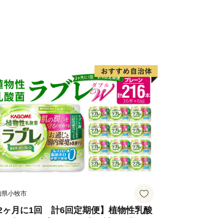
を利用した米や梵珠山の裾野に広がる丘
心とする農業が盛んになっています。
多く降り、風が強く吹きすさんで「地
象が見られます。また、飾らない「津軽
の「津軽弁」の訛りが強烈なのか、時に
と言われることもあります。
赤～いりんご」という、果肉・花・若
いりんごも栽培しております。ほかに
十三湖で採れる高品質な大和しじみが有
味しい名産品となっています。
知県小牧市
2ヶ月に1回 計6回定期便】植物性乳酸