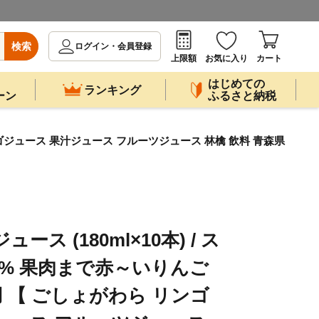
検索
ログイン・会員登録
上限額
お気に入り
カート
はじめての
ランキング
ーン
ふるさと納税
リンゴジュース 果汁ジュース フルーツジュース 林檎 飲料 青森県
ス (180ml×10本) / ス
0% 果肉まで赤～いりんご
 【 ごしょがわら リンゴ