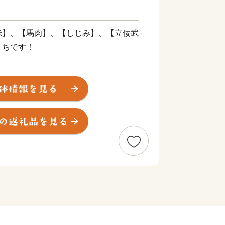
】、【馬肉】、【しじみ】、【立佞武
まちです！
軽平野のほぼ中央に位置しており、南
ている岩木山を望み、岩木川が貫流する
三湖がある市浦地区は飛地となってお
い立地となっています。
ぷた祭「立佞武多」（たちねぷた：高
9トンの巨大な山車）が有名です。ま
歌手「吉幾三」氏の出身地であり、津軽
ます。
重要な地であったことから商業が栄