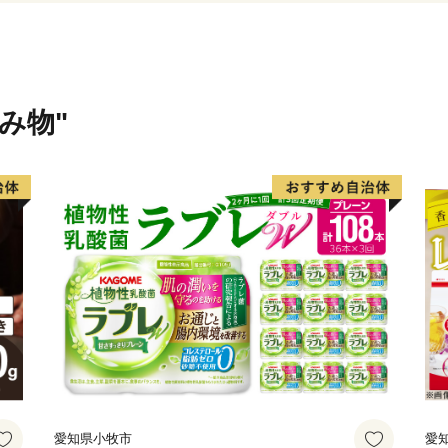
備され、各都市を結ぶ交通
飲み物"
愛知県小牧市
愛