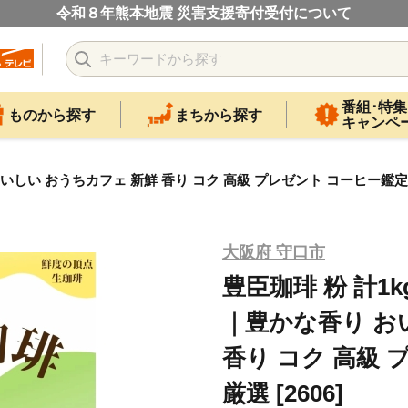
令和８年熊本地震 災害支援寄付受付について
番組･特集
ものから探す
まちから探す
キャンペ
しい おうちカフェ 新鮮 香り コク 高級 プレゼント コーヒー鑑定士 厳
大阪府 守口市
豊臣珈琲 粉 計1
｜豊かな香り お
香り コク 高級
厳選 [2606]