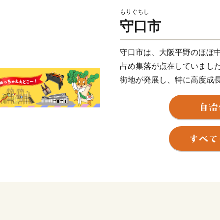
もりぐちし
守口市
守口市は、大阪平野のほぼ
占め集落が点在していまし
街地が発展し、特に高度成
また、早くから大手家電メ
とともに安定した税収を背
施設や都市基盤の整備を進
る基本的な施設整備は一定
機能を備えるに至っていま
市内の交通機関は、大阪市中
営地下鉄や、大阪空港まで約
り、主要道路は、国道1号