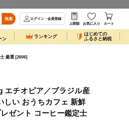
検索
ログイン・会員登録
上限額
お気に入り
カート
はじめての
ランキング
ーン
ふるさと納税
選 [2606]
kg エチオピア／ブラジル産
いしい おうちカフェ 新鮮
 プレゼント コーヒー鑑定士