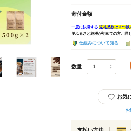
寄付金額
一度に決済する
返礼品数は３つ以
🔰ふるさと納税が初めての方、詳
仕組みについて知る
数量
お気
お
支払い方法