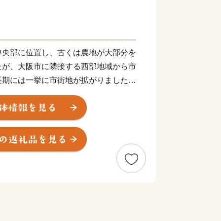
中央部に位置し、古くは農地が大部分を
たが、大阪市に隣接する西部地域から市
長期には一挙に市街地が拡がりました。
ーカーの企業城下町として発展を遂げる
景に各種行政サービスを充実させ、公共
めてきた結果、現在では日常生活を支え
の到達点に達し、成熟した都市としての
す。
心部まで約15分の京阪電車、大阪市
35分の大阪モノレールが縦横に走
・阪神高速道路・近畿自動車道などが整