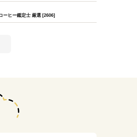
ヒー鑑定士 厳選 [2606]