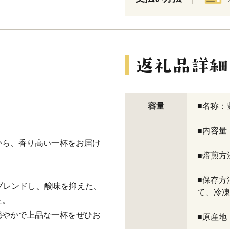
容量
■名称：
■内容量：5
から、香り高い一杯をお届け
■焙煎方
■保存方
をブレンドし、酸味を抑えた、
て、冷凍
た。
穏やかで上品な一杯をぜひお
■原産地