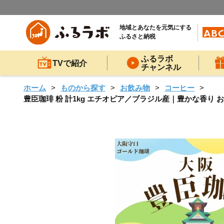
地域とあなたを元気にする
ふるさと納税
ふるラボ
TVで紹介
チャンネル
ホーム
ものから探す
お飲み物
コーヒー
豊臣珈琲 粉 計1kg エチオピア／ブラジル産｜豊かな香り おい