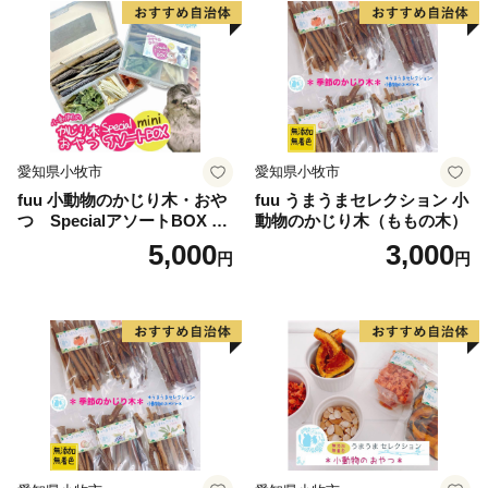
坂井市は福井県の北部に位置し、県内随一の穀倉地帯で
ある坂井平野が広がる”コシヒカリのふるさと”です！(同
市丸岡町はコシヒカリ開発者 石墨博士の故郷です。)
その他、若狭牛、甘えび、越前がに、花らっきょう、越
前そば、油揚げなど豊かな食に恵まれており、地場産業
愛知県小牧市
愛知県小牧市
である越前織による織マークは国内シェアの80％を占め
fuu 小動物のかじり木・おや
fuu うまうまセレクション 小
ております。
つ SpecialアソートBOX mi
動物のかじり木（ももの木）
ni（1個）
5,000
3,000
円
円
また、景勝地「東尋坊」に代表される海岸線や現存十二
天守として知られる「丸岡城」などを有することでも有
名です。
心から笑顔になれるまち坂井市へのご支援のほどよろし
くお願いします。
〈プライバシーポリシー（個人情報保護方針）につい