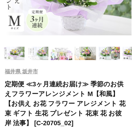
福井県 坂井市
定期便 ≪3ヶ月連続お届け≫ 季節のお供
えフラワーアレンジメント M【和風】
【お供え お花 フラワー アレジメント 花
束 ギフト 生花 プレゼント 花束 花 お彼
岸 法事】 [C-20705_02]