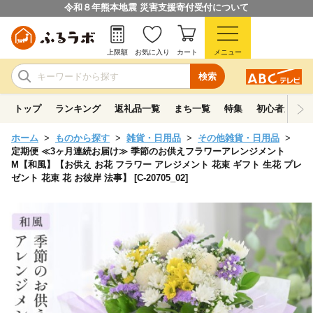
令和８年熊本地震 災害支援寄付受付について
上限額
お気に入り
カート
メニュー
検索
トップ
ランキング
返礼品一覧
まち一覧
特集
初心者ガイド
ホーム
ものから探す
雑貨・日用品
その他雑貨・日用品
定期便 ≪3ヶ月連続お届け≫ 季節のお供えフラワーアレンジメント
M【和風】【お供え お花 フラワー アレジメント 花束 ギフト 生花 プレ
ゼント 花束 花 お彼岸 法事】 [C-20705_02]