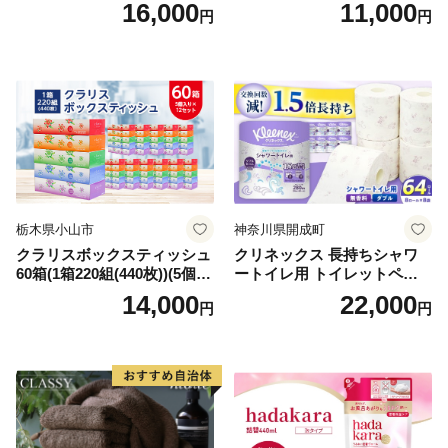
箱 日本製 まとめ買い ティッ
ンカ 再生紙 100％ 芯あり 日
16,000
11,000
円
円
シュ リサイクル 長持 防災 常
用品 消耗品 無香料 生活用品
備品 日用雑貨 消耗品 生活必
備蓄 秋田県 能代市 送料無料
需品 備蓄 ペーパー 紙 北海道
《能代製紙》
倶知安町 日用品
栃木県小山市
神奈川県開成町
クラリスボックスティッシュ
クリネックス 長持ちシャワ
60箱(1箱220組(440枚))(5個入
ートイレ用 トイレットペー
り×12セット)【1256759】
パー（ダブル）64ロール(8ロ
14,000
22,000
円
円
ール×8パック) 開成町 トイレ
ットペーパーダブル 日用品
国産 新生活 ダブル SDGs 備
蓄 防災 エコ 消耗品 生活雑貨
生活用品 無香料 トイレット
ペーパー ダブル といれっと
ぺーぱー トイレ クレシア ト
イレットペーパー [BDBH002