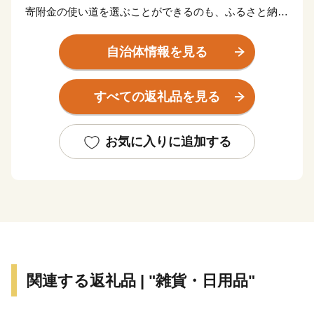
寄附金の使い道を選ぶことができるのも、ふるさと納税
の大きな魅力のひとつです。
自治体情報を見る
坂井市では、寄附金の使い道を市民から募り、
すべての返礼品を見る
その決定にまで市民の意思を取り入れるという全国で唯
一の取り組みを行っております。
お気に入りに追加する
返礼品を選ぶときのように、ワクワクしながら寄附金の
使い道を選んでみませんか？
寄附金の使い道を考えることは、あなたの好きな”ふる
さと”を元気にする第一歩になるかもしれません。
関連する返礼品 | "雑貨・日用品"
【福井県坂井市のプロフィール】