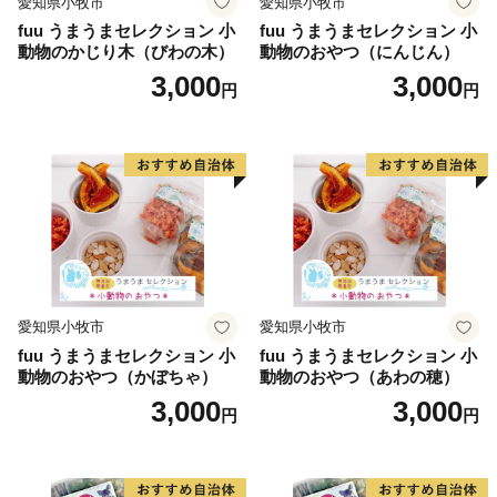
愛知県小牧市
愛知県小牧市
て〉
fuu うまうまセレクション 小
fuu うまうまセレクション 小
お客様からいただいた個人情報は、坂井市が責任をもっ
動物のかじり木（びわの木）
動物のおやつ（にんじん）
て管理し、関係法令で定められた場合を除き、第三者に
3,000
3,000
円
円
譲渡したり、提供したりすることはございません。な
お、お客様からいただいた個人情報は、商品の発送、事
務連絡、いただいたふるさと納税の使い道に関する報
告、坂井市が主催・出展するふるさと納税関連イベント
情報の提供及び坂井市のふるさと納税に関する情報提供
のために使用させていただき、その手段として、電子メ
ールの配信やパンフレット等の資料の郵送をさせていた
だくことがあります。
御不明な点や、電子メールの配信又は資料の郵送停止等
愛知県小牧市
愛知県小牧市
のご希望がございましたら、ふるさと納税担当
fuu うまうまセレクション 小
fuu うまうまセレクション 小
動物のおやつ（かぼちゃ）
動物のおやつ（あわの穂）
(furusato_tax@city.fukui-sakai.lg.jp)までご連絡くださ
3,000
3,000
い。
円
円