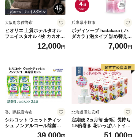
-1]
大阪府泉佐野市
兵庫県小野市
ヒオリエ 上質ホテルタオル
ボディソープ hadakara ( ハ
フェイスタオル 4枚 カカオ
ダカラ ) 泡タイプ 詰め替え 4
【タオル 泉州タオル 吸水 普
40ml×4袋 ボディーソープ 泡
12,000
7,000
円
円
段使い 無地 シンプル 日用品
ボディソープ 泡 日用品 消耗
ふわふわ ふかふか 家族 たお
品 バス用品 大容量 いい 匂い
る 一人暮らし】
ボディ 保湿 LION ライオン
泡石鹸 石鹸 兵庫 兵庫県 小野
市
香川県観音寺市
北海道倶知安町
シルコット ウェットティッ
定期便 2ヵ月毎 全3回 長持ち
シュ ノンアルコール除菌詰
1.5倍巻き 花いっぱい トイレ
替（43枚×3P）×24袋 日用品
ットペーパー ダブル 45ｍ 計
39,000
51,000
円
円