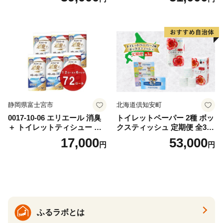
おもちゃ 拭き取り 手拭き 外
72ロール 全18種 花柄 プリン
出時 お出かけ時 食事前 緑茶
ト ハーブ 香り付き 日本製 ま
カテキン配合
とめ買い 防災 常備品 ペーパ
ー 消耗品 備蓄 送料無料 北海
道 倶知安町 日用品
静岡県富士宮市
北海道倶知安町
0017-10-06 エリエール 消臭
トイレットペーパー 2種 ボッ
＋ トイレットティシュー し
クスティッシュ 定期便 全3
っかり香るフレッシュクリア
回 日本製 まとめ買い 防災
17,000
53,000
円
円
の香り ダブル 12ロール×6パ
常備品 日用雑貨 消耗品 生活
ック 72ロール 25m トイレ
必需品 大容量 備蓄 リサイク
ットペーパー パルプ100％ 消
ル ティッシュ ペーパー まと
臭 防臭 日用品 消耗品 備蓄
め買い 雑貨 倶知安町
ふるラボとは