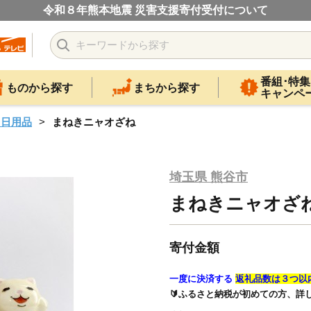
令和８年熊本地震 災害支援寄付受付について
番組･特集
ものから探す
まちから探す
キャンペ
・日用品
まねきニャオざね
埼玉県 熊谷市
まねきニャオざ
寄付金額
一度に決済する
返礼品数は３つ以
🔰ふるさと納税が初めての方、詳