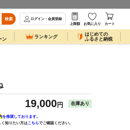
検索
ログイン・会員登録
上限額
お気に入り
カート
はじめての
ランキング
ーン
ふるさと納税
ね
19,000
在庫あり
円
内
を推奨しております。
しく知りたい方は
こちら
でご確認ください。