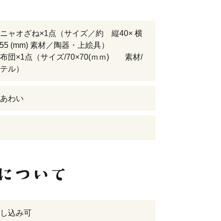
ニャオざね×1点（サイズ／約 縦40× 横
さ55 (mm) 素材／陶器・上絵具）
布団×1点（サイズ/70×70(ｍｍ) 素材/
テル）
あわい
し込み可