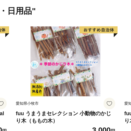
ふるさと納税を割引で取り
貨・日用品"
見されておりますが、熊谷
ませんので、ご注意くださ
愛知県小牧市
愛
al
fuu うまうまセレクション 小動物のかじ
f
り木（ももの木）
り
0
3,000