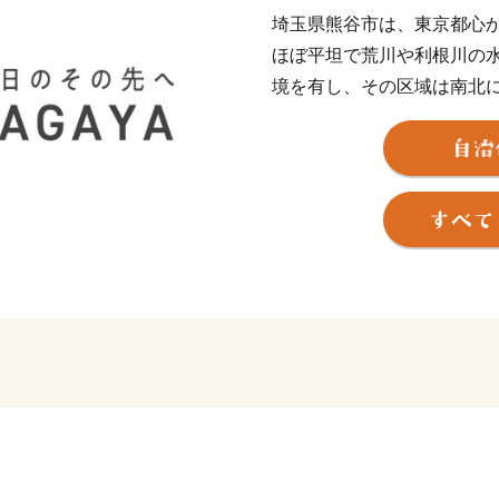
埼玉県熊谷市は、東京都心か
ほぼ平坦で荒川や利根川の
境を有し、その区域は南北に
メートルで、面積は159.8
積は県内第2位です。
市内には国宝の歓喜院聖天
谷うちわ祭、夏の夜空を彩
もので皆さんのお越しをお
熊谷市のふるさと納税の使
熊谷市ではふるさと納税の使
す。
熊谷市の「こんな取組を応
だければ幸いです。
【詐欺サイトにご注意くだ