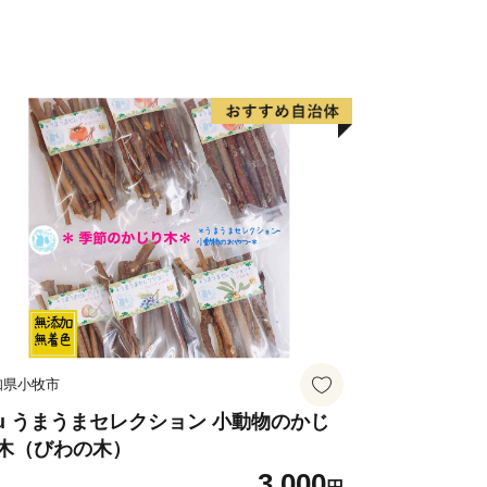
扱っているように見せかけたサイトが発
市のふるさと納税とは一切関係がござい
い！
知県小牧市
uu うまうまセレクション 小動物のかじ
木（びわの木）
3,000