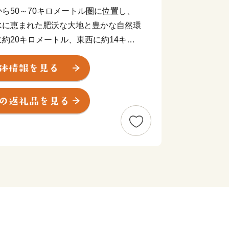
ら50～70キロメートル圏に位置し、
水に恵まれた肥沃な大地と豊かな自然環
約20キロメートル、東西に約14キロ
2平方キロメートルです｡また、可住地面
堂をはじめ、関東一の祇園と称される熊
る熊谷花火大会など、たくさんの誇れる
待ちしています。
い道！
い道として14項目を用意してありま
援したい！」という使い道を選んでいた
さい！】