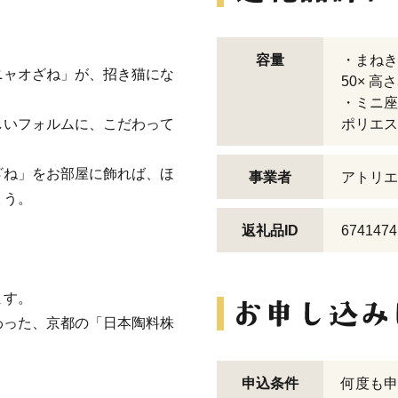
容量
・まねき
ニャオざね」が、招き猫にな
50× 高
・ミニ座
しいフォルムに、こだわって
ポリエス
ざね」をお部屋に飾れば、ほ
事業者
アトリエ
ょう。
返礼品ID
6741474
ます。
わった、京都の「日本陶料株
申込条件
何度も申