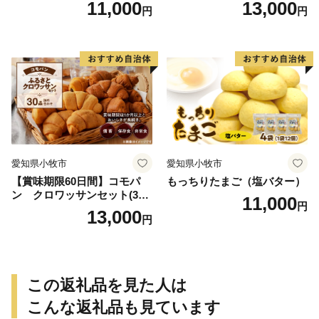
11,000
13,000
円
円
用備蓄 保存食 非常食 防災グ
ッズにも
愛知県小牧市
愛知県小牧市
【賞味期限60日間】コモパ
もっちりたまご（塩バター）
ン クロワッサンセット(30
11,000
円
個入り)／災害用備蓄 保存食
13,000
円
非常食 防災グッズにも
この返礼品を見た人は
こんな返礼品も見ています