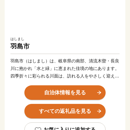
はしまし
羽島市
羽島市（はしまし）は、岐阜県の南部、清流木曽・長良
川に抱かれ「水と緑」に恵まれた佳境の地にあります。
四季折々に彩られる川面は、訪れる人をやさしく迎えて
くれます。
東海道新幹線岐阜羽島駅、名神高速道路岐阜羽島インタ
自治体情報を見る
ーチェンジを併せ持つ「岐阜県の表玄関」羽島市は、こ
のような自然豊かな地で、交通の要衝としても大きく発
すべての返礼品を見る
展しています。
中部圏での経済・文化両面に果たす役割も極めて大き
く、注目される都市の一つとして数えられています。
お気に入りに追加する