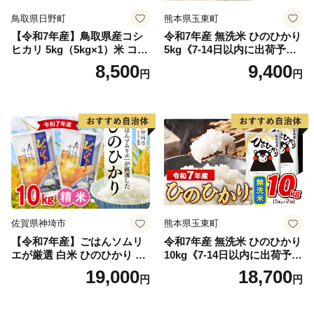
鳥取県日野町
熊本県玉東町
【令和7年産】鳥取県産コシ
令和7年産 無洗米 ひのひかり
ヒカリ 5kg（5kg×1）米 コシ
5kg《7-14日以内に出荷予定
ヒカリ こしひかり お米 白米
(土日祝除く)》コメ 米 無洗米
8,500
9,400
円
円
精米 5キロ おこめ こめ コメ
高レビュー｜人気米 熊本県
真空パック包装 真空包装 長
産米 お米 生活応援米
期保存 単一原料米 鳥取県日
野町産 Elevation
佐賀県神埼市
熊本県玉東町
【令和7年産】ごはんソムリ
令和7年産 無洗米 ひのひかり
エが厳選 白米 ひのひかり 10
10kg《7-14日以内に出荷予定
kg【神埼市産 米 お米 精米 白
(土日祝除く)》コメ 米 無洗米
19,000
18,700
円
円
米 10kg 5kg×2 ひのひかり ブ
令和7年産 高レビュー｜人気
ランド米 食味鑑定士】(H063
米 熊本県産米 お米 生活応援
164)
米