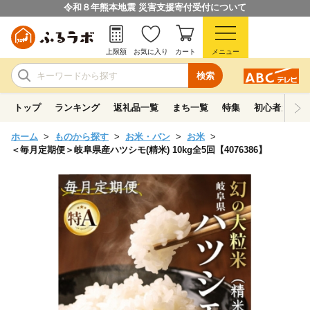
令和８年熊本地震 災害支援寄付受付について
上限額
お気に入り
カート
メニュー
検索
トップ
ランキング
返礼品一覧
まち一覧
特集
初心者ガイド
ホーム
ものから探す
お米・パン
お米
＜毎月定期便＞岐阜県産ハツシモ(精米) 10kg全5回【4076386】