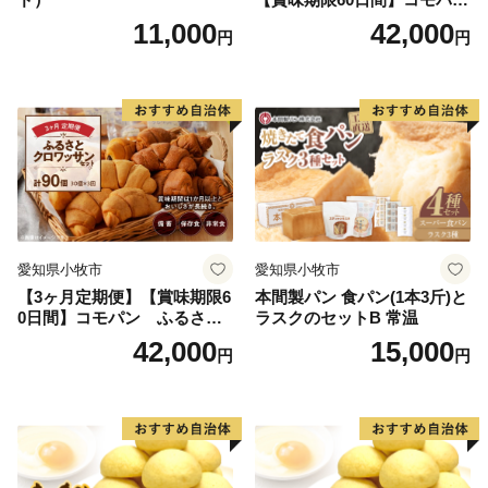
ン ふるさとクロワッサンセ
11,000
42,000
円
円
ット（計90個）／災害用備蓄
保存食 非常食 防災グッズに
も
愛知県小牧市
愛知県小牧市
【3ヶ月定期便】【賞味期限6
本間製パン 食パン(1本3斤)と
0日間】コモパン ふるさと
ラスクのセットB 常温
クロワッサンセット（計90
42,000
15,000
円
円
個）／災害用備蓄 保存食 非
常食 防災グッズにも