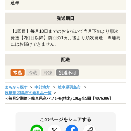
通年
発送期日
【1回目】毎月10日までのお支払いで当月下旬より順次
発送【2回目以降】前回の1ヵ月後より順次発送 ※離島
にはお届けできません。
配送
常温
冷蔵
冷凍
別送不可
まちから探す
中部地方
岐阜県羽島市
岐阜県 羽島市の返礼品一覧
＜毎月定期便＞岐阜県産ハツシモ(精米) 10kg全5回【4076386】
このページをシェアする