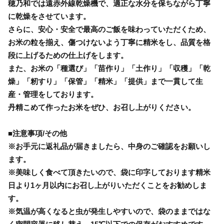
穂乃和では遠赤外線乾燥機で、適正な水分を保ちながら丁寧
に乾燥をさせています。
さらに、安心・安全で最高のご飯を味わっていただくため、
お米の粒を揃え、傷つけないよう丁寧に精米をし、品質を格
段に上げるための仕上げをします。
また、お米の「種選び」「苗作り」「土作り」「収穫」「乾
燥」「籾すり」「保管」「精米」「提供」まで一貫して生
産・管理をしております。
丹精こめて作ったお米をぜひ、お召し上がりください。
■注意事項/その他
※お手元に返礼品が届きましたら、中身のご確認をお願いし
ます。
※美味しく食べて頂きたいので、袋に印字しております精米
日より1ヶ月以内にお召し上がりいただくことをお勧めしま
す。
※気温が高くなると虫が発生しやすいので、袋のままではな