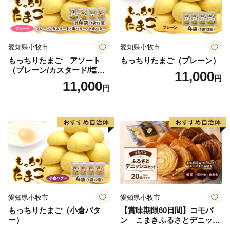
愛知県小牧市
愛知県小牧市
もっちりたまご アソート
もっちりたまご（プレーン）
（プレーン/カスタード/塩バ
11,000
円
ター/小倉バター）
11,000
円
愛知県小牧市
愛知県小牧市
もっちりたまご（小倉バタ
【賞味期限60日間】コモパ
ー）
ン こまきふるさとデニッシ
ュセット（20個入り）／災害