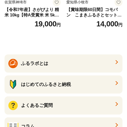
佐賀県神埼市
愛知県小牧市
【令和7年産】さがびより 精
【賞味期限60日間】コモパ
米 10kg【特A受賞米 米 5kg×
ン こまきふるさとセット
2袋 お米 コメ こめ 国産 美味
（24個入り）／災害用備蓄
19,000
14,000
円
円
しい ブランド米 人気 ランキ
保存食 非常食 防災グッズに
ング 増田米穀】(H015224)
も
ふるラボとは
はじめてのふるさと納税
よくあるご質問
コラム