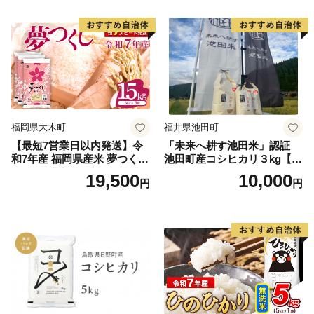
福岡県大木町
福井県池田町
【最短7営業日以内発送】令
「未来へ耕す池田米」認証
和7年産 福岡県産米 夢つくし
池田町産コシヒカリ３kg【お
15kg 精米 ※北海道・沖縄・
1人様につき３セットまで】
19,500
10,000
円
円
離島は配送不可