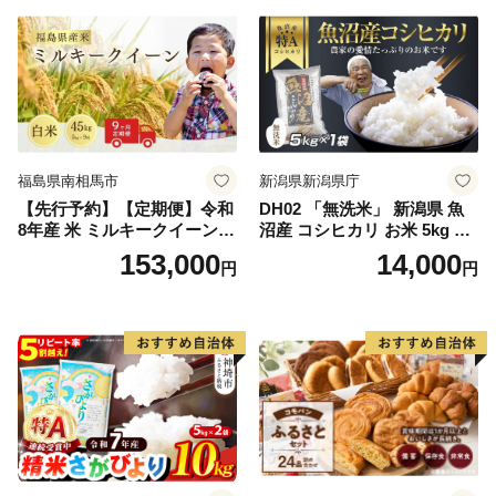
福島県南相馬市
新潟県新潟県庁
【先行予約】【定期便】令和
DH02 「無洗米」 新潟県 魚
8年産 米 ミルキークイーン
沼産 コシヒカリ お米 5kg こ
白米 45kg (5kg×9回) | ミルキ
しひかり 精米 米（お米の美
153,000
14,000
円
円
ークイーン 米5kg 福島 福島
味しい炊き方ガイド付き）
県産 福島産 精米 お米 米 コ
メ 武田ファーム サムランド
福島県 南相馬市 cu006-ae