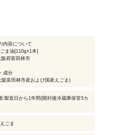
の内容について
ま油[110g×1本]
大阪府富田林市
・成分
大阪富田林市産および国産えごま)
限:製造日から1年間(開封後冷蔵庫保管3カ
えごま