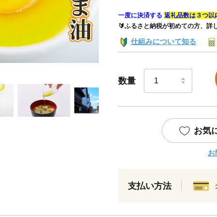
一度に決済する
返礼品数は３つ以
🔰ふるさと納税が初めての方、詳
仕組みについて知る
数量
お気
お
支払い方法