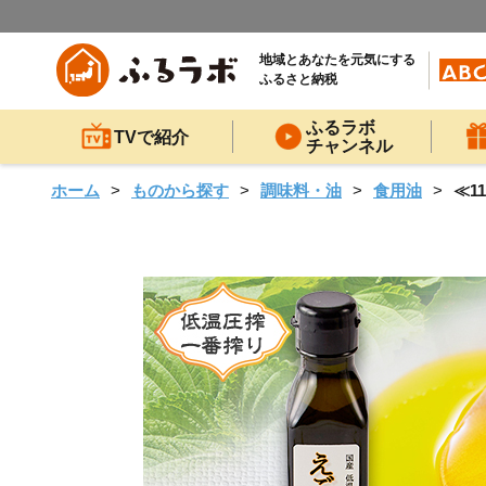
地域とあなたを元気にする
ふるさと納税
ふるラボ
TVで紹介
チャンネル
ホーム
ものから探す
調味料・油
食用油
≪1