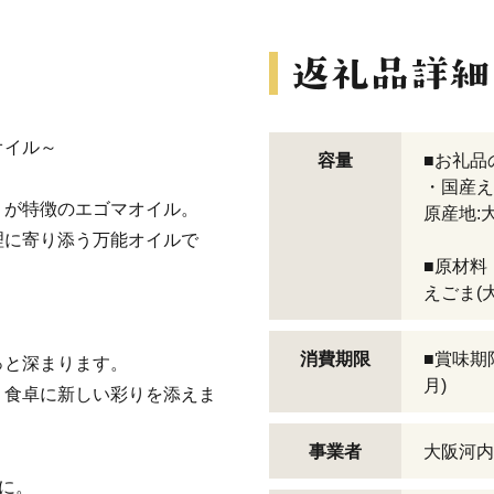
オイル～
容量
■お礼品
・国産えご
りが特徴のエゴマオイル。
原産地:
理に寄り添う万能オイルで
■原材料
えごま(
消費期限
■賞味期
っと深まります。
月)
、食卓に新しい彩りを添えま
事業者
大阪河内
に。