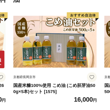
京都府長岡京市
京
26
国産米糠100%使用 こめ油 (こめ胚芽油50
国
0g×5本)セット [1575]
50
0
16,000
円
円