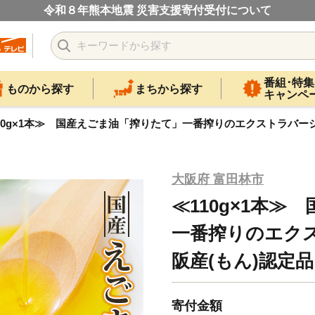
令和８年熊本地震 災害支援寄付受付について
番組･特集
ものから探す
まちから探す
キャンペ
10g×1本≫ 国産えごま油「搾りたて」一番搾りのエクストラバージン
大阪府 富田林市
≪110g×1本
一番搾りのエク
阪産(もん)認定品【
寄付金額