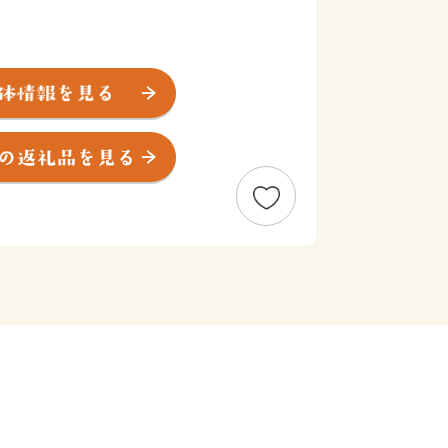
流れる石川をはさんで平野が広がり、古
で、特に富田林寺内町は、大阪府内唯一
地区に選定されており、歴史的に貴重な
金剛・葛城連峰を背景に、緑豊かな丘陵
、自然景観にあふれています。また、西
発の進んだ環境水準の高いニュータウン
0分のところにある、豊かな自然と歴
市を感じてみませんか？