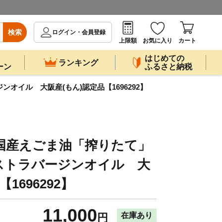
検索
ログイン・会員登録
上限額
お気に入り
カート
はじめての
ランキング
ーン
ふるさと納税
オイル 大阪産(もん)認定品【1696292】
≫ 国産えごま油「搾りたて」
ストラバージンオイル 大
1696292】
11,000
在庫あり
円