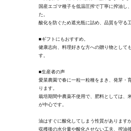
国産エゴマ種子を低温圧搾で丁寧に搾油し
た。
酸化を防ぐため遮光瓶に詰め、品質を守る
■ギフトにもおすすめ。
健康志向、料理好きな方への贈り物として
す。
■生産者の声
愛菜農園で春に一粒一粒種をまき、発芽・
ります。
栽培期間中農薬不使用で、肥料としては、
が中心です。
油はすぐに酸化してしまう性質があります
収穫後の水分量や酸化させない工夫、搾油後