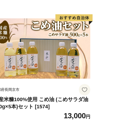
都府長岡京市
産米糠100%使用 こめ油 (こめサラダ油
0g×5本)セット [1574]
13,000
円