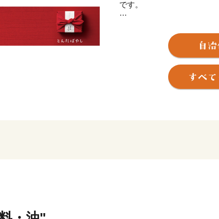
です。
市の北東平坦部は、南北に
くからまちが開けたところ
の重要伝統的建造物群保存
町並みが残されています。
一方、市の南部は、雄大な
と美しい田園風景が広がり
部丘陵地域は、計画的に開
となっています。
大阪市内まで電車で直通約3
史に囲まれた環境の富田林
味料・油"