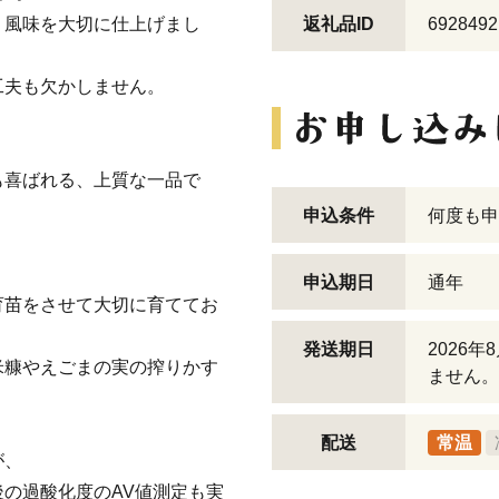
、風味を大切に仕上げまし
返礼品ID
6928492
工夫も欠かしません。
も喜ばれる、上質な一品で
申込条件
何度も申
申込期日
通年
育苗をさせて大切に育ててお
発送期日
2026
米糠やえごまの実の搾りかす
ません。
配送
常温
が、
の過酸化度のAV値測定も実