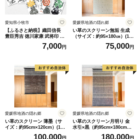
愛知県小牧市
愛媛県地酒の隠れ郷
【ふるさと納税】織田信長
い草のスクリーン無垢 生成
豊臣秀吉 徳川家康 武将印 花
（サイズ：約95×180㎝）(14
押印 6枚 セット イラスト 戦
3)
7,000
75,000
円
円
国 武将 小牧山城 墨絵 龍画師
書道アーティスト 池谷公智
渾身の一作 作品 雑貨 工芸品
グッズ 愛知県 小牧市 お取り
寄せ 送料無料
愛媛県地酒の隠れ郷
愛媛県地酒の隠れ郷
い草のスクリーン 薄墨（サ
い草のスクリーン月明り 金
イズ：約95cm×120cm）(14
水引×黒（約95cm×180cm）
6)
(147)
100,000
180,000
円
円