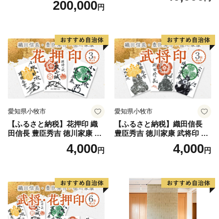
200,000
円
愛知県小牧市
愛知県小牧市
【ふるさと納税】花押印 織
【ふるさと納税】織田信長
田信長 豊臣秀吉 徳川家康 3
豊臣秀吉 徳川家康 武将印 3
枚 セット 戦国 武将 小牧山城
枚 セット イラスト 戦国 武将
4,000
4,000
円
円
墨絵 龍画師 書道アーティス
小牧山城 墨絵 龍画師 書道ア
ト 池谷公智 渾身の一作 作品
ーティスト 池谷公智 渾身の
雑貨 工芸品 グッズ 愛知県 小
一作 作品 雑貨 工芸品 グッズ
牧市 お取り寄せ 送料無料
愛知県 小牧市 お取り寄せ 送
料無料