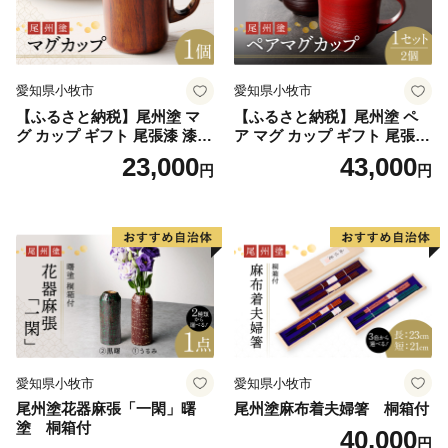
愛知県小牧市
愛知県小牧市
【ふるさと納税】尾州塗 マ
【ふるさと納税】尾州塗 ペ
グ カップ ギフト 尾張漆 漆
ア マグ カップ ギフト 尾張漆
漆器 漆器工芸 工芸品 芸術性
漆 漆器 漆器工芸 工芸品 芸術
23,000
43,000
円
円
実用性 抗菌性 美味しく安全
性 実用性 抗菌性 美味しく安
な食事 手作り 贈答用 くつろ
全な食事 手作り 贈答用 くつ
ぎ おうち時間 プレゼント 抗
ろぎ おうち時間 プレゼント
ウイルス効果 お取り寄せ 愛
抗ウイルス効果 お取り寄せ
知県 小牧市 送料無料
愛知県 小牧市 送料無料
愛知県小牧市
愛知県小牧市
尾州塗花器麻張「一閑」曙
尾州塗麻布着夫婦箸 桐箱付
塗 桐箱付
40,000
円