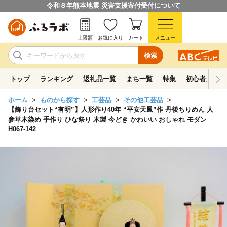
令和８年熊本地震 災害支援寄付受付について
上限額
お気に入り
カート
メニュー
検索
トップ
ランキング
返礼品一覧
まち一覧
特集
初心者ガイド
ホーム
ものから探す
工芸品
その他工芸品
【飾り台セット“有明”】人形作り40年 “平安天鳳”作 丹後ちりめん 人
参草木染め 手作り ひな祭り 木製 今どき かわいい おしゃれ モダン
H067-142