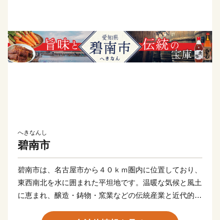
へきなんし
碧南市
碧南市は、名古屋市から４０ｋｍ圏内に位置しており、
東西南北を水に囲まれた平坦地です。温暖な気候と風土
に恵まれ、醸造・鋳物・窯業などの伝統産業と近代的な
輸送機器関連産業が発展し、さらには商業、農業、漁業