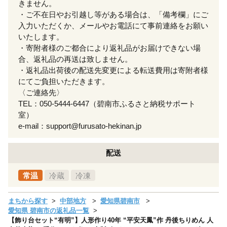
きません。
・ご不在日やお引越し等がある場合は、「備考欄」にご
入力いただくか、メールやお電話にて事前連絡をお願い
いたします。
・寄附者様のご都合により返礼品がお届けできない場
合、返礼品の再送は致しません。
・返礼品出荷後の配送先変更による転送費用は寄附者様
にてご負担いただきます。
〈ご連絡先〉
TEL：050-5444-6447（碧南市ふるさと納税サポート
室）
e-mail：support@furusato-hekinan.jp
配送
常温
冷蔵
冷凍
まちから探す
中部地方
愛知県碧南市
愛知県 碧南市の返礼品一覧
【飾り台セット“有明”】人形作り40年 “平安天鳳”作 丹後ちりめん 人