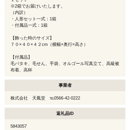
※2箱でお届けいたします。
（内訳）
・人形セット一式：1箱
・付属品一式：1箱
【飾った時のサイズ】
７０×４０×４２cm（横幅×奥行×高さ）
【付属品】
毛バタキ、毛せん、手袋、オルゴール写真立て、高級被
布着、高杯
事業者
株式会社 天鳳堂 ℡0566-42-0222
返礼品ID
5843057