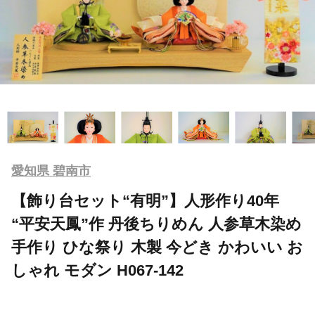
愛知県 碧南市
【飾り台セット“有明”】人形作り40年
“平安天鳳”作 丹後ちりめん 人参草木染め
手作り ひな祭り 木製 今どき かわいい お
しゃれ モダン H067-142