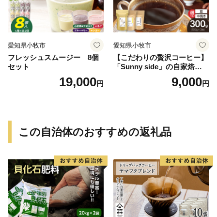
愛知県小牧市
愛知県小牧市
フレッシュスムージー 8個
【こだわりの贅沢コーヒー】
セット
「Sunny side」の自家焙煎珈
琲ブレンド珈琲飲み比べセッ
19,000
9,000
円
円
ト（300g）
この自治体のおすすめの返礼品