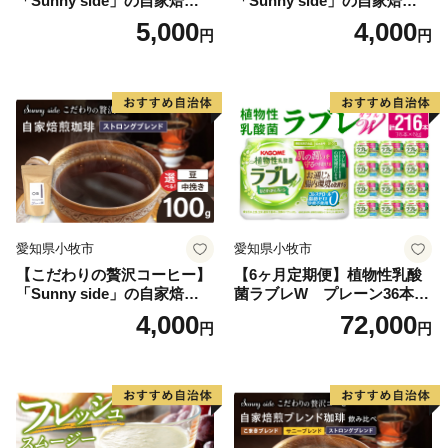
「Sunny side」の自家焙煎珈
「Sunny side」の自家焙煎珈
琲こまきブレンド（100g）
琲サニーブレンド（100g）
5,000
4,000
円
円
愛知県小牧市
愛知県小牧市
【こだわりの贅沢コーヒー】
【6ヶ月定期便】植物性乳酸
「Sunny side」の自家焙煎珈
菌ラブレW プレーン36本
琲ストロングブレンド（100
（計216本）
4,000
72,000
円
円
g）