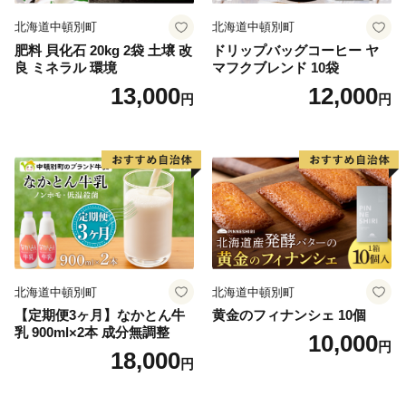
北海道中頓別町
北海道中頓別町
肥料 貝化石 20kg 2袋 土壌 改
ドリップバッグコーヒー ヤ
良 ミネラル 環境
マフクブレンド 10袋
13,000
12,000
円
円
北海道中頓別町
北海道中頓別町
【定期便3ヶ月】なかとん牛
黄金のフィナンシェ 10個
乳 900ml×2本 成分無調整
10,000
円
18,000
円