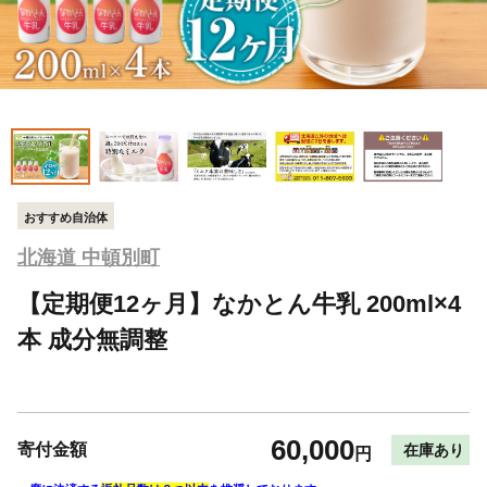
おすすめ自治体
北海道 中頓別町
【定期便12ヶ月】なかとん牛乳 200ml×4
本 成分無調整
60,000
寄付金額
在庫あり
円