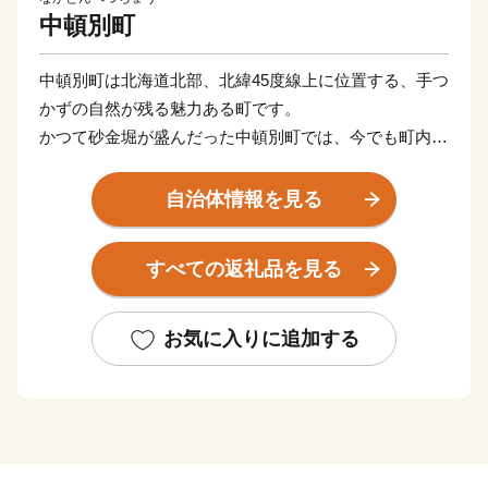
中頓別町
中頓別町は北海道北部、北緯45度線上に位置する、手つ
かずの自然が残る魅力ある町です。
かつて砂金堀が盛んだった中頓別町では、今でも町内を
流れる川では期間限定で気軽に砂金堀体験を楽しむこと
ができます。
自治体情報を見る
深い森や豊かな清流など雄大な自然に恵まれ、一年を通
して寒暖差が大きいことから、四季折々の自然を体感す
すべての返礼品を見る
ることができます。
豊かな自然環境で育った乳牛から絞った牛乳やチーズ、
はちみつ等が町の特産品として有名です。
お気に入りに追加する