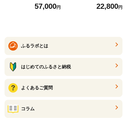
ットボトル 1ケース(24本) 定
57,000
22,800
円
円
期便 3回(72本) セット お茶
カフェインゼロ ノンカフェ
イン ハトムギ ブレンド茶 宮
崎県 えびの市 送料無料
ふるラボとは
はじめてのふるさと納税
よくあるご質問
コラム