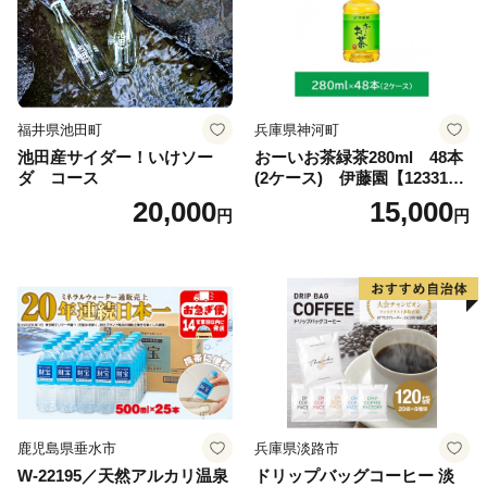
福井県池田町
兵庫県神河町
池田産サイダー！いけソー
おーいお茶緑茶280ml 48本
ダ コース
(2ケース) 伊藤園【123317
3】
20,000
15,000
円
円
鹿児島県垂水市
兵庫県淡路市
W-22195／天然アルカリ温泉
ドリップバッグコーヒー 淡