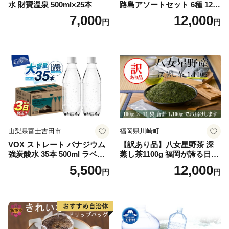
水 財寶温泉 500ml×25本
路島アソートセット 6種 120
袋 飲み比べ コーヒー
7,000
12,000
円
円
山梨県富士吉田市
福岡県川崎町
VOX ストレート バナジウム
【訳あり品】八女星野茶 深
強炭酸水 35本 500ml ラベル
蒸し茶1100g 福岡が誇る日本
レス【富士吉田市限定カート
茶_ 訳アリ 常温 お茶 茶袋 常
5,500
12,000
円
円
ン】
備品 おちゃ ocha 茶葉 緑茶
飲料 飲み物 八女 茶 日本茶
深むし茶 深蒸し 訳あり お茶
っぱ tea 八女茶 お手軽 簡単
小分け お土産 お取り寄せ グ
ルメ 福岡 九州 福岡県 国産