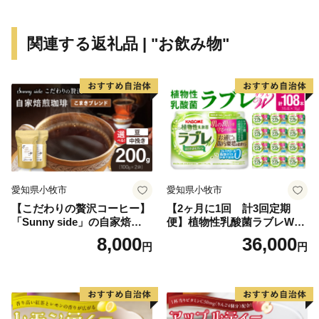
関連する返礼品 | "お飲み物"
愛知県小牧市
愛知県小牧市
【こだわりの贅沢コーヒー】
【2ヶ月に1回 計3回定期
「Sunny side」の自家焙煎珈
便】植物性乳酸菌ラブレW
琲こまきブレンド（200g）
プレーン36本（計108本）
8,000
36,000
円
円