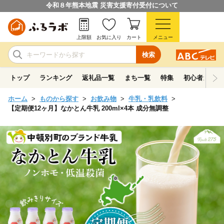
令和８年熊本地震 災害支援寄付受付について
上限額
お気に入り
カート
メニュー
検索
トップ
ランキング
返礼品一覧
まち一覧
特集
初心者ガイド
ホーム
ものから探す
お飲み物
牛乳・乳飲料
【定期便12ヶ月】なかとん牛乳 200ml×4本 成分無調整