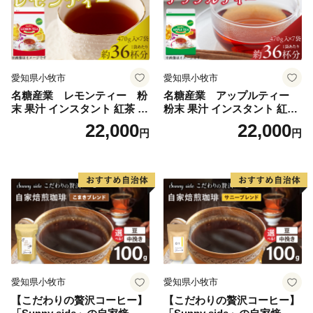
愛知県小牧市
愛知県小牧市
名糖産業 レモンティー 粉
名糖産業 アップルティー
末 果汁 インスタント 紅茶 ビ
粉末 果汁 インスタント 紅茶
タミンC 袋 ロングセラー 粉
ティー ビタミンC 袋 ロング
22,000
22,000
円
円
末飲料 粉末茶 簡単 手軽 ホッ
セラー 粉末飲料 粉末茶 簡単
ト アイス
手軽 ホット アイス
愛知県小牧市
愛知県小牧市
【こだわりの贅沢コーヒー】
【こだわりの贅沢コーヒー】