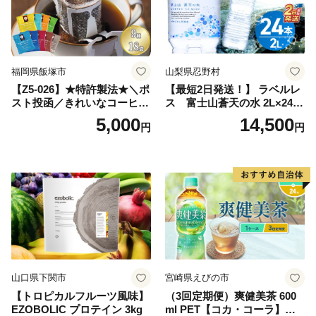
日本 ふかむし茶 ふかむし 家
庭用 自宅用 ちゃ りょくちゃ
ふかむしちゃ 急須 甘み 川崎
町 送料無料
福岡県飯塚市
山梨県忍野村
【Z5-026】★特許製法★＼ポ
【最短2日発送！】 ラベルレ
スト投函／きれいなコーヒー
ス 富士山蒼天の水 2L×24本
ドリップバッグ9種セット(18
（4ケース）※離島不可 天然
5,000
14,500
円
円
袋)ゆうパケットでお届け！
水 ミネラルウォーター 水 ペ
ットボトル 2000ml バナジウ
ム天然水 飲料水 軟水 鉱水 国
産 シリカ ミネラル 美容 備蓄
防災 長期保存 富士山 山梨県
忍野村
山口県下関市
宮崎県えびの市
【トロピカルフルーツ風味】
（3回定期便）爽健美茶 600
EZOBOLIC プロテイン 3kg
ml PET【コカ・コーラ】ペ