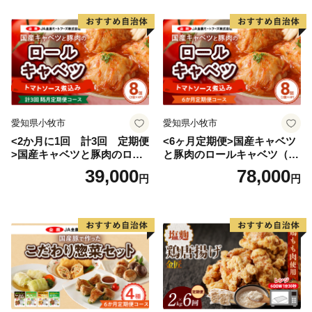
愛知県小牧市
愛知県小牧市
<2か月に1回 計3回 定期便
<6ヶ月定期便>国産キャベツ
>国産キャベツと豚肉のロー
と豚肉のロールキャベツ（4P
ルキャベツ（4P入り）
入り）
39,000
78,000
円
円