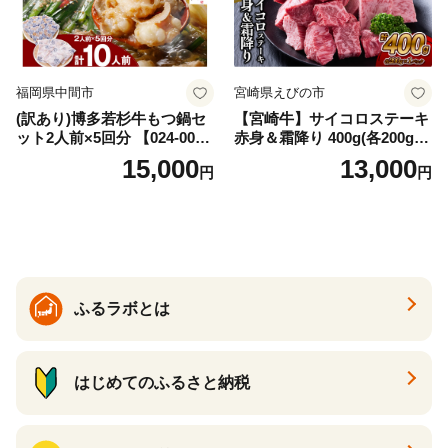
福岡県中間市
宮崎県えびの市
(訳あり)博多若杉牛もつ鍋セ
【宮崎牛】サイコロステーキ
ット2人前×5回分 【024-002
赤身＆霜降り 400g(各200g×
7】
１P 計2P) 真空パック 冷凍
15,000
13,000
円
円
ふるラボとは
はじめてのふるさと納税