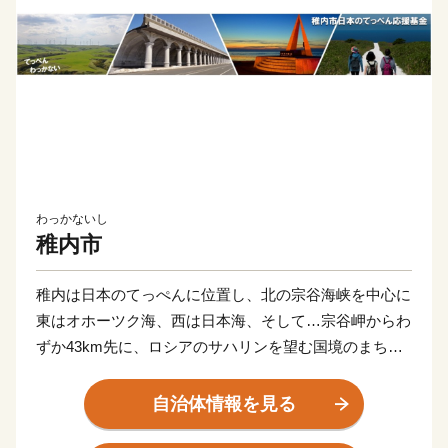
わっかないし
稚内市
稚内は日本のてっぺんに位置し、北の宗谷海峡を中心に
東はオホーツク海、西は日本海、そして…宗谷岬からわ
ずか43km先に、ロシアのサハリンを望む国境のまちで
す。また、稚内は美しい自然景観も自慢です。宗谷岬の
背後に広がる宗谷丘陵には、北海道遺産である周氷河地
自治体情報を見る
形、57基の風車群、最北の白い道、これらは“圧巻”で