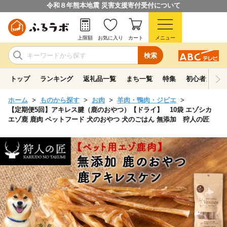
令和８年熊本地震 災害支援寄付受付について
上限額
お気に入り
カート
メニュー
検索
トップ
ランキング
返礼品一覧
まち一覧
特集
初心者ガイド
ホーム
ものから探す
お肉
羊肉・鴨肉・ジビエ
【定期便5回】アキレス腱（鹿のおやつ）【ドライ】 10袋 エゾシカ
エゾ鹿 鹿肉 ペットフード 犬のおやつ 犬のごはん 無添加 狩人の匠