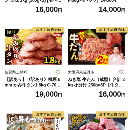
ン 塩味 1kg (500g×2) [モ〜ラ
(450g×4パック)_14-3604
ンド 宮城県 気仙沼市 205646
16,000
14,000
円
円
60] 肉 牛肉 精肉 牛たん 牛タ
ン塩 牛たん塩 冷凍 焼肉 BB
Q アウトドア バーベキュー
厚切り タン
佐賀県上峰町
大阪府泉佐野市
【訳あり】《訳あり》極厚 8
ねぎ塩 牛たん（成型）合計 2
mm かみ牛タン1.8kg C-709-
kg 小分け 250g×8P【牛タン
AS
牛肉 焼肉用 薄切り 訳あり サ
19,000
16,000
円
円
イズ不揃い】