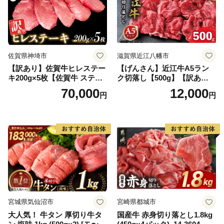
佐賀県神埼市
滋賀県近江八幡市
【訳あり】佐賀牛ヒレステー
【げんさん】近江牛A5ラン
キ200g×5枚【佐賀牛 ステー
ク切落し【500g】【訳あり】
キ ブランド肉 ヒレ肉 フィレ
【DG12W】
70,000
12,000
円
円
肉 ジューシー ヘルシー】(H0
65175)
宮城県気仙沼市
宮崎県都城市
大人気！ 牛タン 厚切り牛タ
国産牛 赤身切り落とし1.8kg