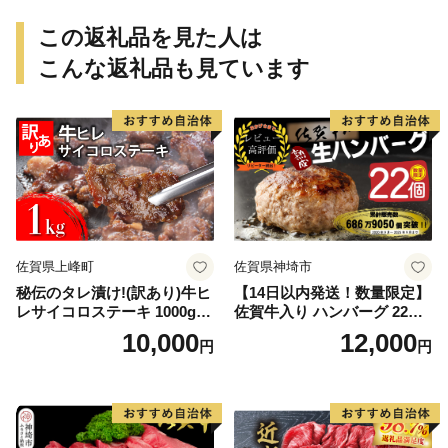
この返礼品を見た人は
こんな返礼品も見ています
佐賀県上峰町
佐賀県神埼市
秘伝のタレ漬け!(訳あり)牛ヒ
【14日以内発送！数量限定】
レサイコロステーキ 1000g
佐賀牛入り ハンバーグ 22個
【B-1098-AS】
2.6kg(120g×22個)【佐賀牛
10,000
12,000
円
円
黒毛和牛 ブランド牛 九州 ハ
ンバーグ 牛肉 豚肉 国産 お弁
当 おかず 惣菜 おすすめ 人
気】(H083106)