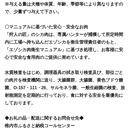
※与える量は犬種や体質、年齢、季節等により異なりますの
で、少量ずつ与えて下さい。
〇マニュアルに基づいた安心・安全なお肉
「狩人の匠」のシカ肉は、専属ハンターが捕獲して所定時間
内に工場へ持ち込んだエゾシカを衛生管理責任者のもと、
「エゾシカ肉衛生マニュアル」に基づき処理し、お客様に安
心で安全な食用肉のご提供に努めています。
水質検査をはじめ、調理器具の拭き取り検査及び、部位ごと
の肉片を検査機関に送り、大腸菌群、大腸菌、黄色ブドウ糖
菌、O-157・111・26、サルモネラ菌、一般生細菌の検査、放
射能測定を定期的に行っており、食に対する安全を最優先に
しております。
◆お礼の品・配送に関するお問合せ先◆
稚内市ふるさと納税コールセンター