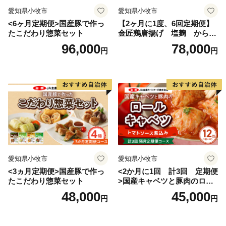
愛知県小牧市
愛知県小牧市
<6ヶ月定期便>国産豚で作っ
【2ヶ月に1度、6回定期便】
たこだわり惣菜セット
金匠鶏唐揚げ 塩麹 からあ
げ
96,000
78,000
円
円
愛知県小牧市
愛知県小牧市
<3ヵ月定期便>国産豚で作っ
<2か月に1回 計3回 定期便
たこだわり惣菜セット
>国産キャベツと豚肉のロー
ルキャベツ（6P入り）
48,000
45,000
円
円