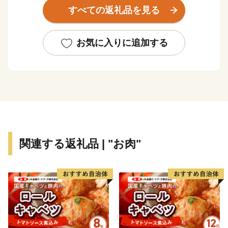
す！夏は平均20℃前後と冷涼な気候なので避暑地には最
すべての返礼品を見る
適ですし、冬はマイナス5℃前後と最北の地でありなが
ら、あまり寒くはありません。お越しの際には、是非ゆ
っくり稚内の味覚・気候・自然などをご堪能ください。
お気に入りに追加する
【稚内市の観光情報・イベントについて】
◆初日の出inてっぺん ・・・ １月１日
◆宗谷ふれあい公園スノーランド ・・・ ２月１日
～末日
◆JAPAN CUP 全国犬ぞり稚内大会 ・・・ ２月下
旬
関連する返礼品 | "お肉"
◆日本最北端わっかない白夜祭 ・・・ ６月中旬
◆南中ソーラン全国交流祭 in 稚内 ・・・ ７月下
旬
◆稚内みなと南極まつり ・・・ ８月上旬
◆日本最北端わっかない平和マラソン ・・・ ９月
上旬