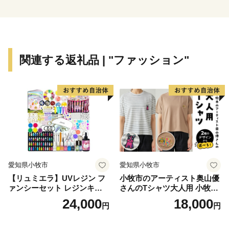
寄附申込みのキャンセル、返礼品の変更・返品は出来
ません。
また、寄附者様都合により返礼品がお届けできない場
合、返礼品の再送はいたしません。
関連する返礼品 | "ファッション"
※20歳未満の方への酒類の販売は固くお断りしていま
す。
■個人情報の取扱いについて
寄附者様からいただいた個人情報は、台東区及び台東
区がふるさと納税関連業務を委託する事業者が責任をも
って安全に管理・保管し、第三者に譲渡・提供すること
はございません。また、寄附金の受付、入金及び返礼品
愛知県小牧市
愛知県小牧市
発送に係る確認や連絡、ふるさと納税の使い道に関する
【リュミエラ】UVレジン フ
小牧市のアーティスト奥山優
報告、並びにふるさと納税に関する情報提供等に利用す
ァンシーセット レジンキッ
さんのTシャツ大人用 小牧市
るものであり、それ以外の目的で使用いたしません。
ト ハンドメイド レジンクラ
制70周年記念
24,000
18,000
円
円
フト アクセサリーキット 手
作り セット レジン LEDライ
返礼品発送のために、返礼品協力事業者に寄附者様の
ト