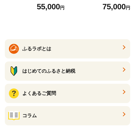
バック バッグ カバン レザー
t900 志摩産アコヤ真珠 ブラ
55,000
75,000
円
円
国産 日本製 牛革 黒 革 革製
ックパール 黒真珠
品 手作り 男性 女性 レディー
ス メンズ【ksg1307-bk】【Z
enis】
ふるラボとは
はじめてのふるさと納税
よくあるご質問
コラム