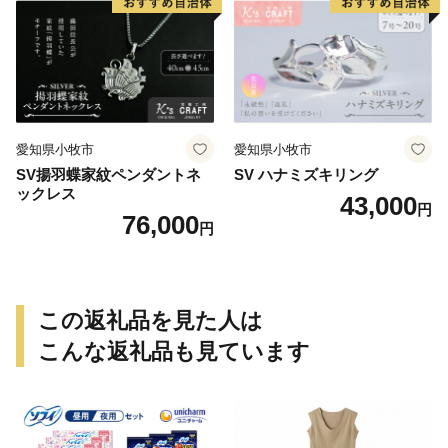
愛知県小牧市
愛知県小牧市
SV揚羽蝶家紋ペンダントネ
SV ハナミズキリング
ックレス
43,000
円
76,000
円
この返礼品を見た人は
こんな返礼品も見ています