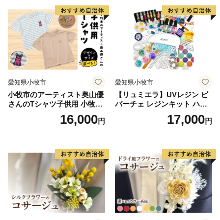
個人情報を提供する際は、必要最低限の情報のみとし、
個人情報保護に万全を期します。
■お問い合わせ先
台東区ふるさと納税サポート室
(営業時間：９時～１８時 ※土・日・祝、年末年始
愛知県小牧市
愛知県小牧市
は除く。)
小牧市のアーティスト奥山優
【リュミエラ】UVレジン ビ
電話：050-5358-4175
さんのTシャツ子供用 小牧市
バーチェ レジンキット ハン
メールアドレス：support@taito.furusato-lg.jp
制70周年記念
ドメイド レジンクラフト ア
16,000
17,000
円
円
クセサリーキット 手作り セ
ット レジン LEDライト
■基金の設置について
区では、ご厚意による寄附金のうち、100万円以上の
寄附金について、寄附者様の意向を踏まえて基金を設置
しています。
基金については、区で直接寄附申込を受け付け、寄附
目的等をお伺いしますので、事前に下記担当までお問い
合わせ下さい。