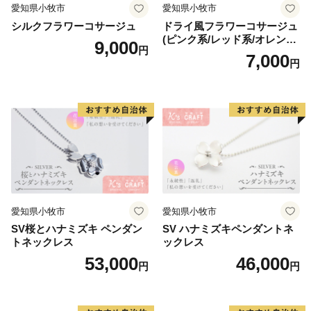
台東区企画財政部財政課
愛知県小牧市
愛知県小牧市
電話番号：03-5246-1071
シルクフラワーコサージュ
ドライ風フラワーコサージュ
(ピンク系/レッド系/オレンジ
9,000
円
系/ホワイト系/イエロー系/グ
7,000
円
リーン系/ブルー系）
愛知県小牧市
愛知県小牧市
SV桜とハナミズキ ペンダン
SV ハナミズキペンダントネ
トネックレス
ックレス
53,000
46,000
円
円