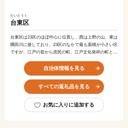
たいとうく
台東区
台東区は23区のほぼ中心に位置し、西は上野の山、東は
隅田川に接しており、23区のなかで最も面積が小さい区
ですが、江戸の昔から庶民の町、江戸文化発祥の町とし
て栄え、今なお、江戸時代からの神社仏閣や粋でいなせ
な町人気質など、江戸の面影を残す都内随一の史跡・文
自治体情報を見る
化を擁し、多彩な魅力に溢れています。
美術館や博物館などの文化施設が多数存在する「上
すべての返礼品を見る
野」、芸術・芸能と庶民文化の一大中心地である「浅
草」、昔ながらの風情や街並みが残る「谷中」など、下
町の人情とぬくもりが息づく個性ある地域が本区を形作
お気に入りに追加する
っています。
---------------------------
■ご注意