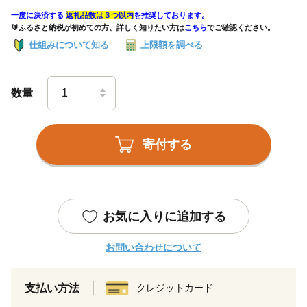
一度に決済する
返礼品数は３つ以内
を推奨しております。
🔰ふるさと納税が初めての方、詳しく知りたい方は
こちら
でご確認ください。
仕組みについて知る
上限額を調べる
数量
寄付する
お気に入りに追加する
お問い合わせについて
支払い方法
クレジットカード