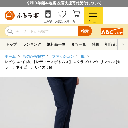
令和８年熊本地震 災害支援寄付受付について
上限額
お気に入り
カート
メニュー
検索
トップ
ランキング
返礼品一覧
まち一覧
特集
初心者ガイド
ホーム
ものから探す
ファッション
服
レピウスの白衣 【レディースボトムス】スクラブパンツ リンクル (カ
ラー：ネイビー、サイズ：M)