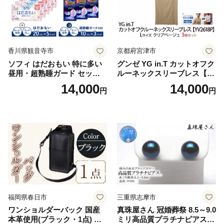
香川県観音寺市
京都府宮津市
ソフィ はだおもい 特に多い
グンゼ YG in.T カットオフク
昼用・超熟睡ガード セット
ルーネックスリーブレス【Y
羽付き ナプキン 生理用品 サ
V2618P】Lサイズ クリアベ
14,000
14,000
円
円
ニタリー ユニ・チャーム
ージュ3枚セット [№5716-04
32]
福岡県春日市
三重県志摩市
ワンショルダーバック 国産
真珠屋さん 冠婚葬祭 8.5～9.0
本革使用(ブラック・1点) 鞄
ミリ高品質プラチナピアス P