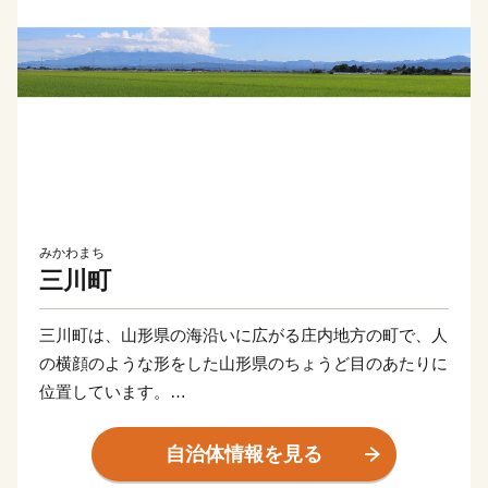
みかわまち
三川町
三川町は、山形県の海沿いに広がる庄内地方の町で、人
の横顔のような形をした山形県のちょうど目のあたりに
位置しています。
日本有数の穀倉地帯である庄内平野の真ん中に位置し、
町の面積の３分の２を田んぼが占め、山がなく、海にも
自治体情報を見る
接しておらず、鉄道も走っていない、人口約7,000人の