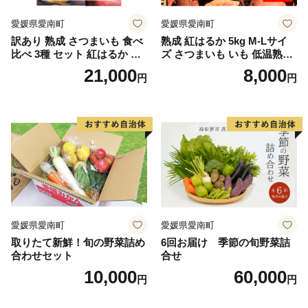
愛媛県愛南町
愛媛県愛南町
訳あり 熟成 さつまいも 食べ
熟成 紅はるか 5kg M-Lサイ
比べ 3種 セット 紅はるか 安
ズ さつまいも いも 低温熟成
納芋 シルクスイート 合計 15
完全熟成収穫 甘い 糖度 焼き
21,000
8,000
円
円
kg サイズ混合 サツマイモ 焼
芋 やきいも スイートポテト
き芋 干し芋 丸干し 冷凍焼き
おやつ 高糖度 料理 国産 愛媛
芋 冷やし焼き芋 やきいも 蜜
県 愛南町 青果市場
芋 ほしいも スイートポテト
いも天 サイズミックス 甘い
ねっとり 生芋 新芋 あんのう
いも 甘藷 べにはるか スイー
ツ 国産 糖度 産地直送 農家直
送 数量限定 21000円 愛媛 愛
南 ミッチーのおみかん畑
愛媛県愛南町
愛媛県愛南町
取りたて新鮮！旬の野菜詰め
6回お届け 季節の旬野菜詰
合わせセット
合せ
10,000
60,000
円
円