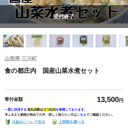
受付終了
山形県 三川町
食の都庄内 国産山菜水煮セット
13,500
寄付金額
円
一度に決済する
返礼品数は３つ以内
を推奨しております。
🔰ふるさと納税が初めての方、詳しく知りたい方は
こちら
でご確認ください。
仕組みについて知る
上限額を調べる