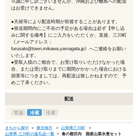
※誠に申し訳ございませんが、沖縄および離島への配送
はお受けできません。
●天候等により配送時期が前後することがあります。
●発送期間内にご不在の予定がある場合は必ず【申し込
みに関する備考】にご入力をいただくか、直接、三川町
《メールアドレス：
furusato@town.mikawa.yamagata.jp》へご連絡をお願い
いたします。
●受取人様のご都合で、お受け取りいただけなかった場
合、または受け取りまでに期間がかかった場合における
損害等につきましては、再配送は致しかねますので、予
めご了承ください。
配送
常温
冷蔵
冷凍
まちから探す
東北地方
山形県三川町
山形県 三川町の返礼品一覧
食の都庄内 国産山菜水煮セット