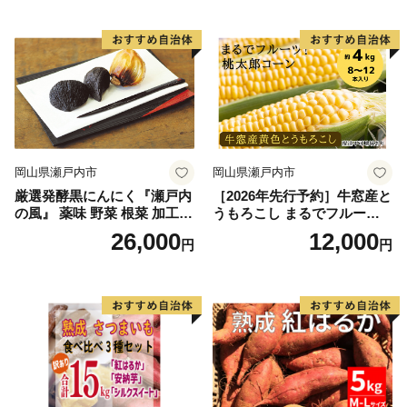
催)1回食べてみらんね？宮崎
催)1回食べてみらんね？宮崎
県 高鍋町産 産地直送 有機肥
県 高鍋町産 産地直送 有機肥
料使用 高糖度 西森農園
料使用 高糖度 西森農園
岡山県瀬戸内市
岡山県瀬戸内市
厳選発酵黒にんにく『瀬戸内
［2026年先行予約］牛窓産と
の風』 薬味 野菜 根菜 加工食
うもろこし まるでフルー
品
ツ！最高糖度25度超え 生で
26,000
12,000
円
円
甘い、茹でて美味い！ 黄色
とうもろこし 「桃太郎コー
ン」約4kg（8〜12本入り）
野菜