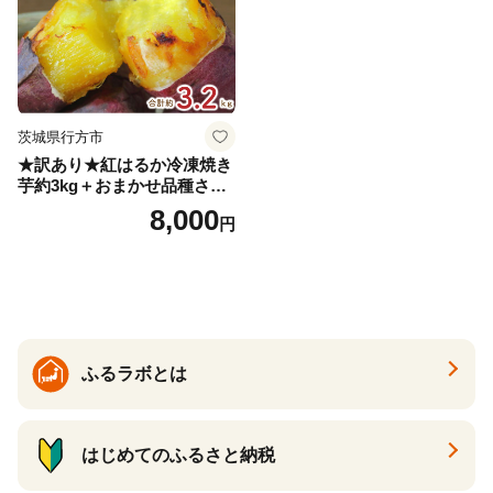
茨城県行方市
★訳あり★紅はるか冷凍焼き
芋約3kg＋おまかせ品種さつ
まいも 合計約3.2kg｜さつ
8,000
円
まいも サツマイモ さつま芋
焼き芋 やきいも 冷凍 冷凍焼
き芋 訳あり 訳アリ 紅はるか
茨城県 行方市(EY-25)
ふるラボとは
はじめてのふるさと納税