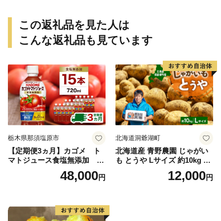
この返礼品を見た人は
こんな返礼品も見ています
栃木県那須塩原市
北海道洞爺湖町
【定期便3ヵ月】カゴメ ト
北海道産 青野農園 じゃがい
マトジュース食塩無添加 72
も とうや Lサイズ 約10kg 20
0ml PET×15本 1ケース 毎月
26年10月初旬～12月下旬頃お
48,000
12,000
円
円
届く 3ヵ月 3回コース ns001-
届け 先行予約 北海道 ジャガ
005 【 KAGOME 野菜ジュー
イモ トウヤ 馬鈴薯 ポテト 芋
ス 】
いも イモ 黄色 旬 野菜 農作
物 産地直送 お取り寄せ 国産