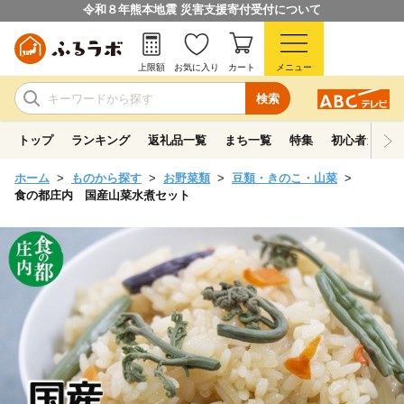
令和８年熊本地震 災害支援寄付受付について
上限額
お気に入り
カート
メニュー
検索
トップ
ランキング
返礼品一覧
まち一覧
特集
初心者ガイド
ホーム
ものから探す
お野菜類
豆類・きのこ・山菜
食の都庄内 国産山菜水煮セット