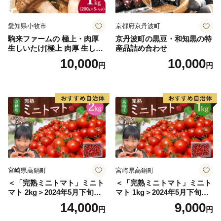
愛知県小牧市
京都府京丹波町
駒来ファームの 極上・肉厚
京丹波町の黒豆・和知黒の特
生しいたけ[極上 肉厚 生しい
産品詰め合わせ
たけ 生シイタケ 生椎茸 安心
10,000
10,000
円
円
安全 国産 採れたて 新鮮 きの
こ 野菜]
宮崎県高鍋町
宮崎県高鍋町
＜「完熟ミニトマト」ミニト
＜「完熟ミニトマト」ミニト
マト 2kg＞2024年5月下旬迄
マト 1kg＞2024年5月下旬迄
に順次出荷 野菜ソムリエサ
に順次出荷 野菜ソムリエサ
14,000
9,000
円
円
ミット アルル・リリカ共に
ミット アルル・リリカ共に
銀賞受賞！！(2023年11月開
銀賞受賞！！(2023年11月開