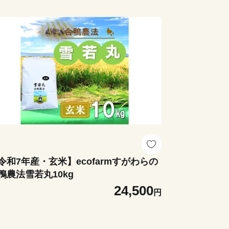
令和7年産・玄米】ecofarmすがわらの
鴨農法雪若丸10kg
24,500
円