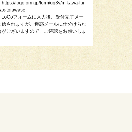
ttps://logoform.jp/form/uq3v/mikawa-fur
tax-toiawase
：LoGoフォームに入力後、受付完了メー
送信されますが、迷惑メールに仕分けられ
合がございますので、ご確認をお願いしま