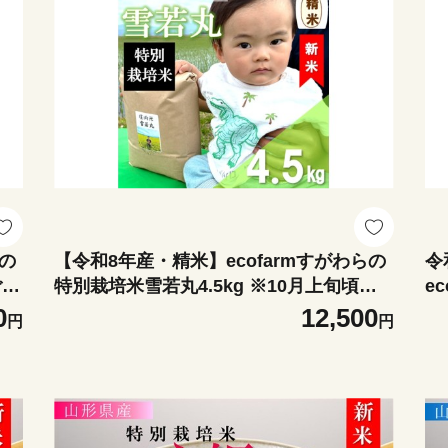
らの
【令和8年産・精米】ecofarmすがわらの
令
ごろ
特別栽培米雪若丸4.5kg ※10月上旬頃か
e
ら順次配送
2
0
12,500
円
円