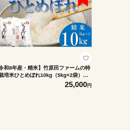
令和8年産・精米】竹原田ファームの特
栽培米ひとめぼれ10kg（5kg×2袋）※1
月中旬頃から順次配送
25,000
円