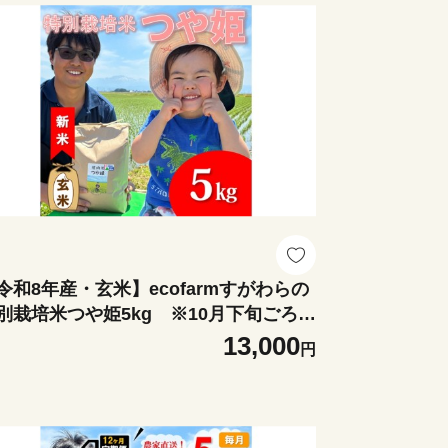
令和8年産・玄米】ecofarmすがわらの
別栽培米つや姫5kg ※10月下旬ごろか
順次発送開始
13,000
円