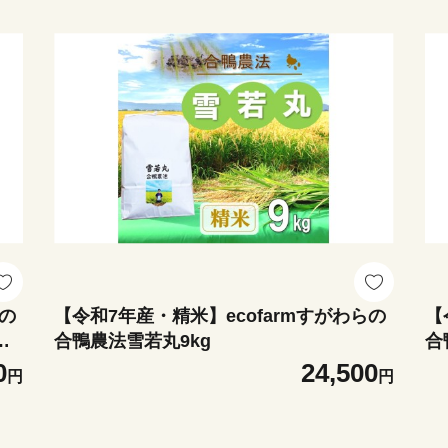
らの
【令和7年産・精米】ecofarmすがわらの
【
ら
合鴨農法雪若丸9kg
合
0
24,500
円
円