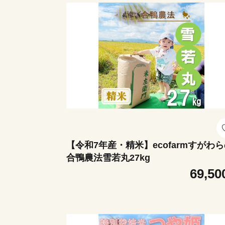
【令和7年産・精米】ecofarmすがわ
合鴨農法雪若丸27kg
69,50