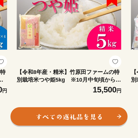
の特
【令和8年産・精米】竹原田ファームの特
【
※1
別栽培米つや姫5kg ※10月中旬頃から順
別
次配送
0
0
15,500
円
円