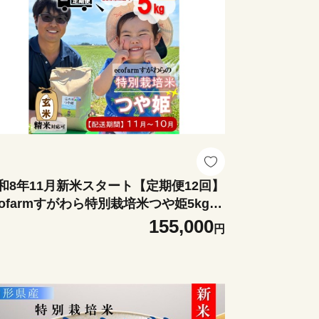
和8年11月新米スタート【定期便12回】
cofarmすがわら特別栽培米つや姫5kg×1
回
155,000
円