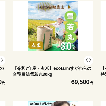
らの
【令和7年産・玄米】ecofarmすがわらの
【
合鴨農法雪若丸30kg
特
ら
0
69,500
円
円