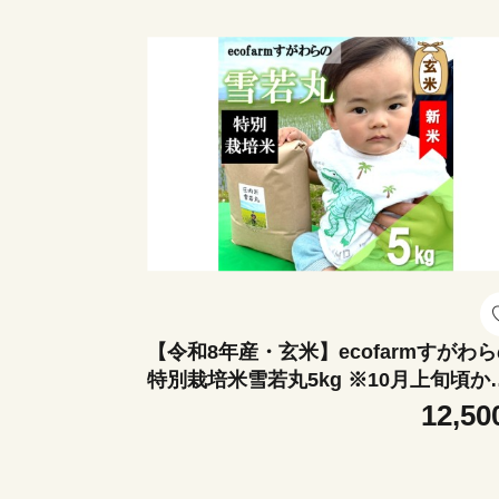
【令和8年産・玄米】ecofarmすがわ
特別栽培米雪若丸5kg ※10月上旬頃か
順次配送
12,50