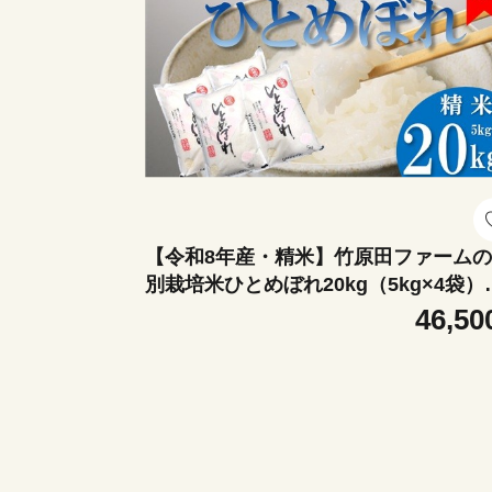
【令和8年産・精米】竹原田ファーム
別栽培米ひとめぼれ20kg（5kg×4袋）
0月中旬頃から順次配送
46,50