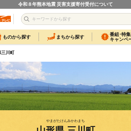
令和８年熊本地震 災害支援寄付受付について
番組･特集
ものから探す
まちから探す
キャンペ
県三川町
やまがたけんみかわまち
山形県 三川町