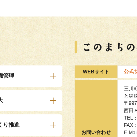
公式
WEBサイト
機管理
三川
と納
大
〒99
西田
TEL：
くり推進
FAX：
お問い合わせ
E-Mai