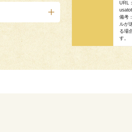
URL：h
usato
備考
ルが
る場
す。