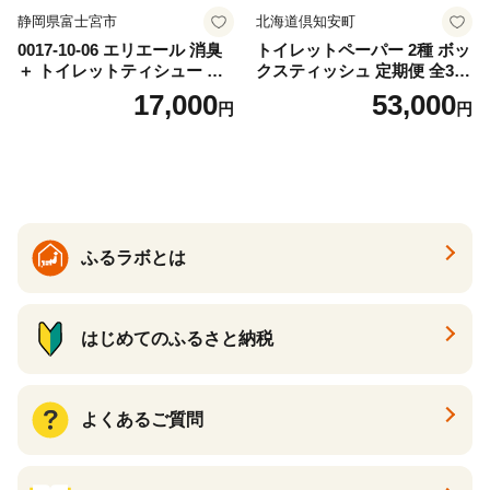
静岡県富士宮市
北海道倶知安町
0017-10-06 エリエール 消臭
トイレットペーパー 2種 ボッ
＋ トイレットティシュー し
クスティッシュ 定期便 全3
っかり香るフレッシュクリア
回 日本製 まとめ買い 防災
17,000
53,000
円
円
の香り ダブル 12ロール×6パ
常備品 日用雑貨 消耗品 生活
ック 72ロール 25m トイレ
必需品 大容量 備蓄 リサイク
ットペーパー パルプ100％ 消
ル ティッシュ ペーパー まと
臭 防臭 日用品 消耗品 備蓄
め買い 雑貨 倶知安町
ふるラボとは
はじめてのふるさと納税
よくあるご質問