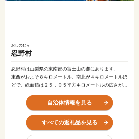
おしのむら
忍野村
忍野村は山梨県の東南部の富士山の麓にあります。
東西がおよそ８キロメートル、南北が４キロメートルほ
どで、総面積は２５．０５平方キロメートルの広さがあ
ります。
南西に富士山の裾野が広がり、北には山梨県百名山の杓
自治体情報を見る
子山、東にも山梨百名山の石割山といった山々に囲まれ
た標高９３６メートルの所にある高原の村です。
すべての返礼品を見る
山中湖から流れ出る桂川とその支流に新名庄川の２つの
川が東西に流れており、湧水が豊富で、平成２５年６月