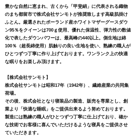
豊かな自然に恵まれ、古くから「甲斐絹」に代表される織物
のまち都留市で株式会社サンモトが推奨致します高級肌掛け
ふとん。厳選されたポーランド産ホワイトマザーグースダウ
ン95％をクイーンは700ｇ使用、優れた保温性、弾力性の数値
化で表したダウンパワーは、最高峰の440以上。側生地は綿
100％（超長綿使用）肌触りの良い生地を使い、熟練の職人が
ひとつずつ丁寧に作り上げております。ワンランク上の快適
な眠りをお楽しみ頂けます。
【株式会社サンモト】
株式会社サンモトは昭和17年（1942年）、繊維産業の共同集
荷場。
その後、株式会社となり寝装品の製造、販売を専業とし、創
業より「快適な睡眠」をご提供出来るよう努めております。
製造には熟練の職人がひとつずつ丁寧に仕上げており、確か
な技術でお客様に喜んでいただけるような寝具をご提供させ
ていただきます。