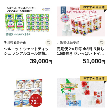
る 一人暮らし】
ボディ 保湿 LION ライオン
泡石鹸 石鹸 兵庫 兵庫県 小野
市
香川県観音寺市
北海道倶知安町
シルコット ウェットティッ
定期便 2ヵ月毎 全3回 長持ち
シュ ノンアルコール除菌詰
1.5倍巻き 花いっぱい トイレ
替（43枚×3P）×24袋 日用品
ットペーパー ダブル 45ｍ 計
39,000
51,000
円
円
おもちゃ 拭き取り 手拭き 外
72ロール 全18種 花柄 プリン
出時 お出かけ時 食事前 緑茶
ト ハーブ 香り付き 日本製 ま
カテキン配合
とめ買い 防災 常備品 ペーパ
ー 消耗品 備蓄 送料無料 北海
道 倶知安町 日用品