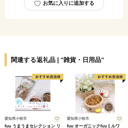
に登録された世界文化遺産の構成資産の忍野八海があ
お気に入りに追加する
り、富士を配した美しい景観、大陸性のさわやかな気
候、動植物の豊かな生態など、富士山と密接な関係にあ
る忍野には自然の魅力がいっぱいです。
ぜひ、忍野村の応援をよろしくお願いいたします。
■□■……………………………………………………
関連する返礼品 | "雑貨・日用品"
返礼品のお問い合わせはこちらへ
忍野村ふるさと納税担当
TEL：050-3096-7896（平日9:00～18:00）
※土日祝日、年末年始を除く
E-mail：support@oshino.furusato-lg.jp
……………………………………………………■□■
愛知県小牧市
愛知県小牧市
fuu うまうまセレクション リ
fuu オーガニックfuuミルワ