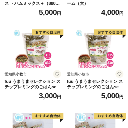
ス ・ハムミックス＋（880
ーム（大）
g）
5,000
4,000
円
円
愛知県小牧市
愛知県小牧市
fuu うまうまセレクション ス
fuu うまうまセレクション ス
テップレミングのごはんset
テップレミングのごはんset
（315g）
（830g）
3,000
5,000
円
円