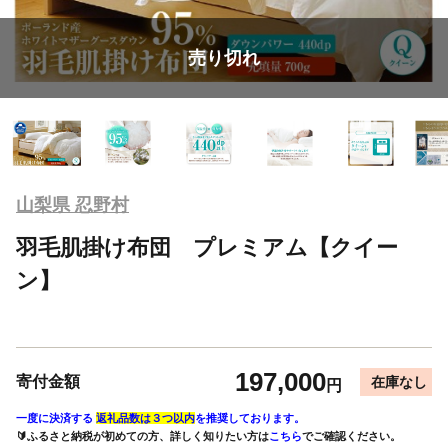
売り切れ
山梨県 忍野村
羽毛肌掛け布団 プレミアム【クイー
ン】
197,000
寄付金額
在庫なし
円
一度に決済する
返礼品数は３つ以内
を推奨しております。
🔰ふるさと納税が初めての方、詳しく知りたい方は
こちら
でご確認ください。