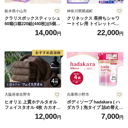
栃木県小山市
神奈川県開成町
クラリスボックスティッシュ
クリネックス 長持ちシャワ
60箱(1箱220組(440枚))(5個入
ートイレ用 トイレットペー
り×12セット)【1256759】
パー（ダブル）64ロール(8ロ
14,000
22,000
円
円
ール×8パック) 開成町 トイレ
ットペーパーダブル 日用品
国産 新生活 ダブル SDGs 備
蓄 防災 エコ 消耗品 生活雑貨
生活用品 無香料 トイレット
ペーパー ダブル といれっと
ぺーぱー トイレ クレシア ト
イレットペーパー [BDBH002
-1]
大阪府泉佐野市
兵庫県小野市
ヒオリエ 上質ホテルタオル
ボディソープ hadakara ( ハ
フェイスタオル 4枚 カカオ
ダカラ ) 泡タイプ 詰め替え 4
【タオル 泉州タオル 吸水 普
40ml×4袋 ボディーソープ 泡
12,000
7,000
円
円
段使い 無地 シンプル 日用品
ボディソープ 泡 日用品 消耗
ふわふわ ふかふか 家族 たお
品 バス用品 大容量 いい 匂い