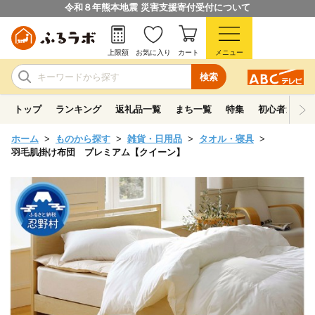
令和８年熊本地震 災害支援寄付受付について
上限額
お気に入り
カート
メニュー
検索
トップ
ランキング
返礼品一覧
まち一覧
特集
初心者ガイド
ホーム
ものから探す
雑貨・日用品
タオル・寝具
羽毛肌掛け布団 プレミアム【クイーン】