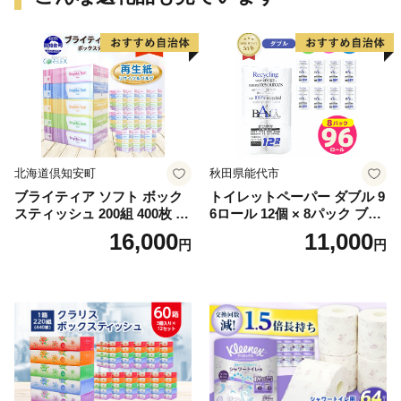
北海道倶知安町
秋田県能代市
ブライティア ソフト ボック
トイレットペーパー ダブル 9
スティッシュ 200組 400枚 60
6ロール 12個 × 8パック ブラ
箱 日本製 まとめ買い ティッ
ンカ 再生紙 100％ 芯あり 日
16,000
11,000
円
円
シュ リサイクル 長持 防災 常
用品 消耗品 無香料 生活用品
備品 日用雑貨 消耗品 生活必
備蓄 秋田県 能代市 送料無料
需品 備蓄 ペーパー 紙 北海道
《能代製紙》
倶知安町 日用品