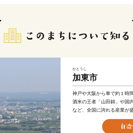
かとうし
加東市
神戸や大阪から車で約１時
酒米の王者「山田錦」や国
など、全国に誇れる産業が
毎月子育て用品をお届けす
円を交付する『子育て世帯