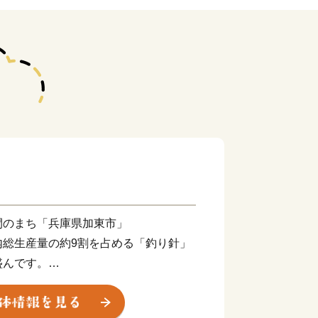
間のまち「兵庫県加東市」
内総生産量の約9割を占める「釣り針」
盛んです。
る『かとうすこやか定期便』や年額３万
スマイル交付金』など、加東市だけの嬉