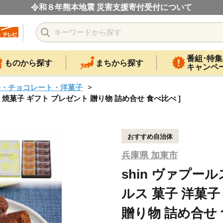
令和８年熊本地震 災害支援寄付受付について
番組･特集
ものから探す
まちから探す
キャンペ
子・チョコレート・洋菓子
子 焼菓子 ギフト プレゼント 贈り物 詰め合せ 食べ比べ ]
おすすめ自治体
兵庫県 加東市
shin ヴァプー
ルス 菓子 洋菓子
贈り物 詰め合せ 