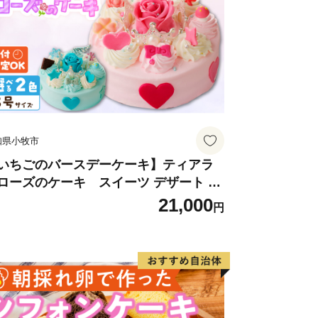
知県小牧市
いちごのバースデーケーキ】ティアラ
ローズのケーキ スイーツ デザート 洋
子 お取り寄せ 愛知県 小牧市 送料無料
21,000
円
生日 クリスマス お祝い ばら 花 フラワ
 デコレーション ホールケーキ 日時指定