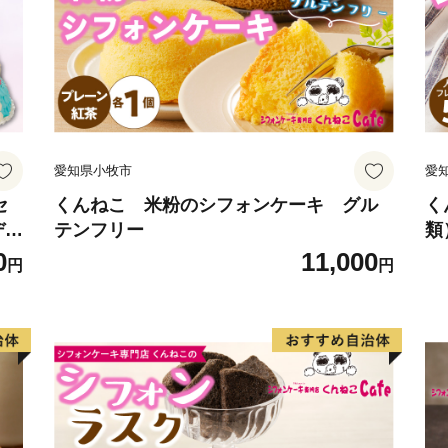
愛知県小牧市
愛
セ
くんねこ 米粉のシフォンケーキ グル
く
デザ
テンフリー
類
送
0
11,000
円
円
ラ
ケー