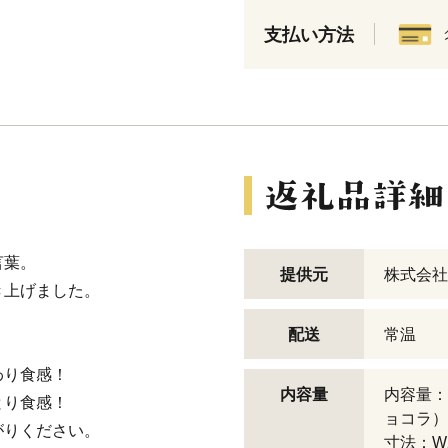
支払い方法
言葉。
提供元
株式会社
き上げました。
配送
常温
わり食感！
内容量
内容量：
とり食感！
ョコラ）
がりください。
寸法：W21