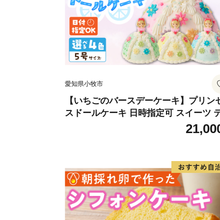
愛知県小牧市
【いちごのバースデーケーキ】プリン
スドールケーキ 日時指定可 スイーツ 
ート 洋菓子 お取り寄せ 愛知県 小牧市 
21,00
料無料 誕生日 クリスマス お祝い キャ
クター デコレーションケーキ ホール
キ 人形 かわいい こども