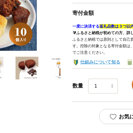
寄付金額
一度に決済する
返礼品数は３つ以
🔰ふるさと納税が初めての方、詳
ふるさと納税では原則として自己負
す。控除の対象となる寄付金額は
でご注意ください。
仕組みについて知る
数量
お気