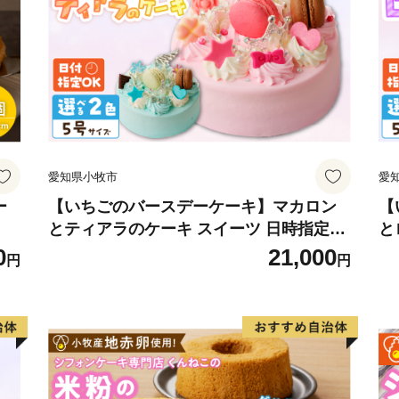
愛知県小牧市
愛
ー
【いちごのバースデーケーキ】マカロン
【
とティアラのケーキ スイーツ 日時指定可
と
デザート 洋菓子 お取り寄せ 愛知県 小牧
菓
0
21,000
円
円
市 送料無料 誕生日 クリスマス お祝い マ
誕
カロン デコレーションケーキ ホールケー
ー
キ
可