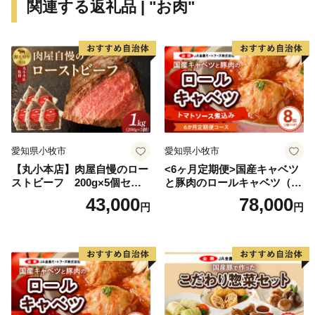
関連する返礼品 | "お肉"
愛知県小牧市
愛知県小牧市
【丸小本店】肉屋自慢のロー
<6ヶ月定期便>国産キャベツ
ストビーフ 200g×5個セッ
と豚肉のロールキャベツ（4P
ト
入り）
43,000
78,000
円
円