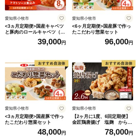
愛知県小牧市
愛知県小牧市
<3ヵ月定期便>国産キャベツ
<6ヶ月定期便>国産豚で作っ
と豚肉のロールキャベツ（4P
たこだわり惣菜セット
入り）
39,000
96,000
円
円
愛知県小牧市
愛知県小牧市
<3ヵ月定期便>国産豚で作っ
【2ヶ月に1度、6回定期便】
たこだわり惣菜セット
金匠鶏唐揚げ 塩麹 からあ
げ
48,000
78,000
円
円