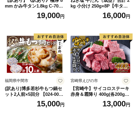
【訳あり】《訳あり》極厚 8
ねぎ塩 牛たん（成型）合計 2
mm かみ牛タン1.8kg C-709-
kg 小分け 250g×8P【牛タン
AS
牛肉 焼肉用 薄切り 訳あり サ
19,000
16,000
円
円
イズ不揃い】
福岡県中間市
宮崎県えびの市
(訳あり)博多若杉牛もつ鍋セ
【宮崎牛】サイコロステーキ
ット2人前×5回分 【024-002
赤身＆霜降り 400g(各200g×
7】
１P 計2P) 真空パック 冷凍
15,000
13,000
円
円