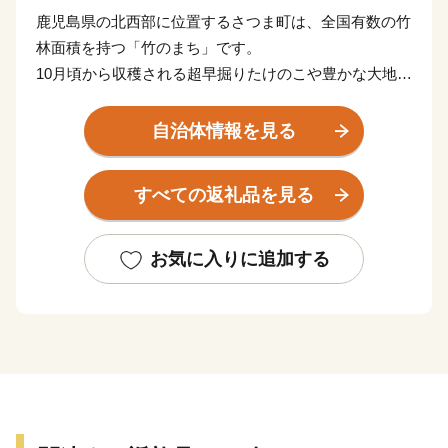
鹿児島県の北西部に位置するさつま町は、全国有数の竹
林面積を持つ「竹のまち」です。
10月頃から収穫される超早掘りたけのこや豊かな大地で
育まれたお米やお茶、果物、野菜、お肉などの農畜産物
が豊富にある町です。
自治体情報を見る
また、町内には宮之城温泉、紫尾温泉という２つの温泉
地があり、20か所以上の温泉施設では、さまざまな泉質
すべての返礼品を見る
が楽しめます。さつま町は、古くから町民だけでなく観
光客にも愛されている、心も体も癒される温泉地となっ
ています。
お気に入りに追加する
さつま町が誇る魅力的なお礼の品をぜひ一度お試しいた
だき、さつま町の魅力をぜひ感じてみてください。