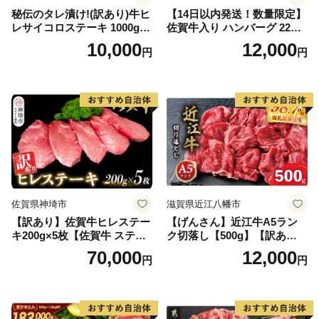
秘伝のタレ漬け!(訳あり)牛ヒ
【14日以内発送！数量限定】
レサイコロステーキ 1000g
佐賀牛入り ハンバーグ 22個
【B-1098-AS】
2.6kg(120g×22個)【佐賀牛
10,000
12,000
円
円
黒毛和牛 ブランド牛 九州 ハ
ンバーグ 牛肉 豚肉 国産 お弁
当 おかず 惣菜 おすすめ 人
気】(H083106)
佐賀県神埼市
滋賀県近江八幡市
【訳あり】佐賀牛ヒレステー
【げんさん】近江牛A5ラン
キ200g×5枚【佐賀牛 ステー
ク切落し【500g】【訳あり】
キ ブランド肉 ヒレ肉 フィレ
【DG12W】
70,000
12,000
円
円
肉 ジューシー ヘルシー】(H0
65175)