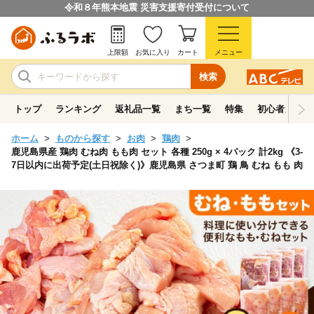
令和８年熊本地震 災害支援寄付受付について
上限額
お気に入り
カート
メニュー
検索
トップ
ランキング
返礼品一覧
まち一覧
特集
初心者ガイド
ホーム
ものから探す
お肉
鶏肉
鹿児島県産 鶏肉 むね肉 もも肉 セット 各種 250g × 4パック 計2kg 《3-
7日以内に出荷予定(土日祝除く)》鹿児島県 さつま町 鶏 鳥 むね もも 肉