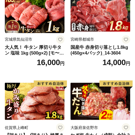
宮城県気仙沼市
宮崎県都城市
大人気！ 牛タン 厚切り牛タ
国産牛 赤身切り落とし1.8kg
ン 塩味 1kg (500g×2) [モ〜ラ
(450g×4パック)_14-3604
ンド 宮城県 気仙沼市 205646
16,000
14,000
円
円
60] 肉 牛肉 精肉 牛たん 牛タ
ン塩 牛たん塩 冷凍 焼肉 BB
Q アウトドア バーベキュー
厚切り タン
佐賀県上峰町
大阪府泉佐野市