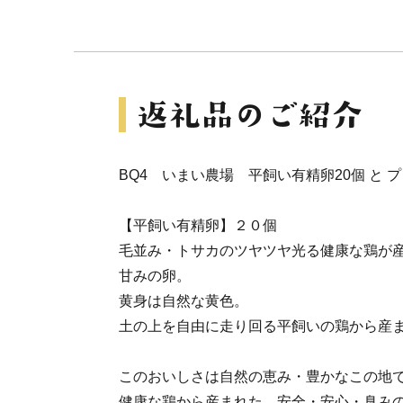
BQ4 いまい農場 平飼い有精卵20個 と プ
【平飼い有精卵】２０個
毛並み・トサカのツヤツヤ光る健康な鶏が
甘みの卵。
黄身は自然な黄色。
土の上を自由に走り回る平飼いの鶏から産
このおいしさは自然の恵み・豊かなこの地
健康な鶏から産まれた、安全・安心・臭み