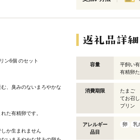
リン6個 のセット
容量
平飼い有
有精卵た
産む、臭みのないまろやかな
消費期限
たまご 
てお召し
プリン 
まれた有精卵です。
卵
乳
アレルギー
でしか生まれません
品目
のないまろやかな甘みの卵を