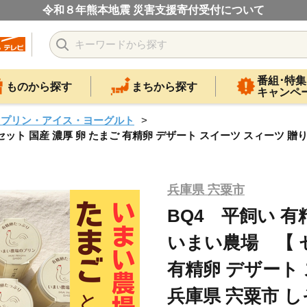
令和８年熊本地震 災害支援寄付受付について
番組･特集
ものから探す
まちから探す
キャンペ
・プリン・アイス・ヨーグルト
 セット 国産 濃厚 卵 たまご 有精卵 デザート スイーツ スィーツ 贈
兵庫県 宍粟市
BQ4 平飼い 有
いまい農場 【 セ
有精卵 デザート
兵庫県 宍粟市 し