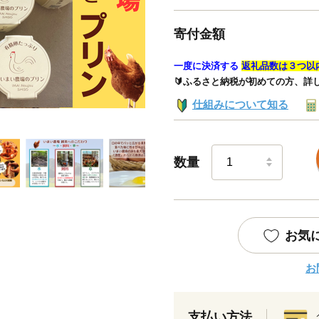
寄付金額
一度に決済する
返礼品数は３つ以
🔰ふるさと納税が初めての方、詳
仕組みについて知る
数量
お気
お
支払い方法