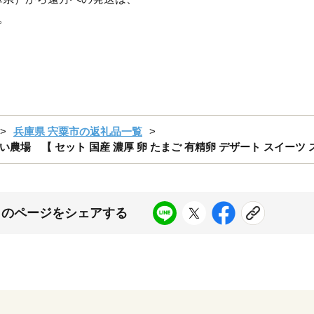
。
兵庫県 宍粟市の返礼品一覧
いまい農場 【 セット 国産 濃厚 卵 たまご 有精卵 デザート スイーツ
このページをシェアする