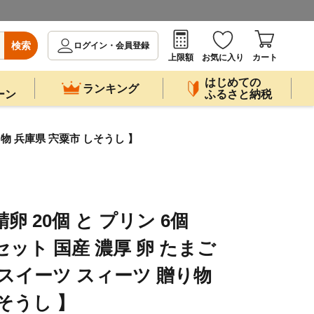
検索
ログイン・会員登録
上限額
お気に入り
カート
はじめての
ランキング
ーン
ふるさと納税
り物 兵庫県 宍粟市 しそうし 】
精卵 20個 と プリン 6個
ット 国産 濃厚 卵 たまご
 スイーツ スィーツ 贈り物
そうし 】