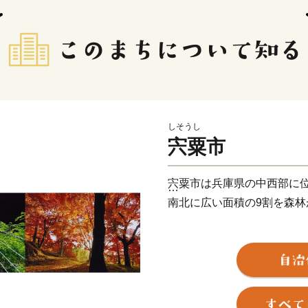
しそうし
宍粟市
宍粟市は兵庫県の中西部に
南北に広い面積の9割を森林
《まちの交通・文化・経済
た 山崎町》
《特に古くから歴史・文化
《平安時代には京都石清水