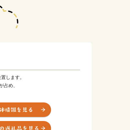
位置します。
が占め、
の中心として重要な役割を果たしてき
遺産を数多く有する 一宮町》
八幡宮の荘園として組み入れられた 波