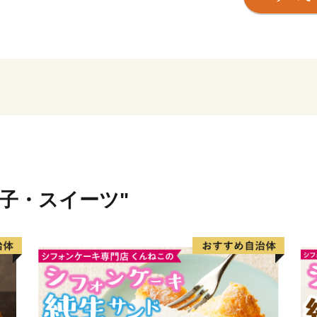
賀町》
《冬には市内でも特に積雪
千種町》
のそれぞれに独自の特色あ
【 「発酵のふるさと」 
宍粟が「日本酒発祥の地」
日本酒最古の記述がある「
も、豊かな自然や清流に育
菓子・スイーツ"
酒文化を発展させています
【 森と生きるまちならで
従来の人々のオアシスとし
る「千年水」など豊かな山
の発酵文化を支えてきまし