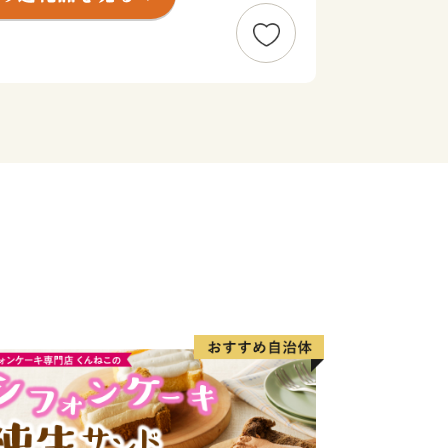
が多く、和鉄の郷として繁栄してきた
る４町からなるまちです。
宍粟 】
といわれるのは、現存する風土記の中で
播磨国風土記」の一説によります。現在
まれ受け継がれる職人の技が宍粟の日本
。
はの「自然資源」 】
て千年も前より引用されてきたといわれ
々から生みだされる名水は古くから宍粟
た。山の恵みである名水、澄んだ空気に