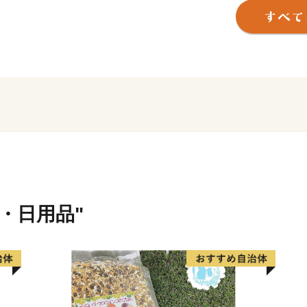
愛され、数多くの文人が好
貨・日用品"