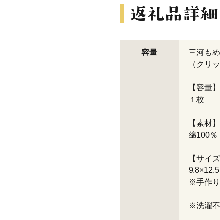
容量
三河もめ
（クリッ
【容量】
１枚
【素材】
綿100％
【サイズ
9.
※手作り
※洗濯不