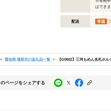
※寄附申
はできま
配送
常温
愛知県 蒲郡市の返礼品一覧
【G0602】三河もめん名札ホ
このページをシェアする