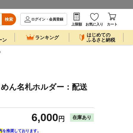
検索
ログイン・会員登録
上限額
お気に入り
カート
はじめての
ランキング
ーン
ふるさと納税
②
河もめん名札ホルダー：配送
6,000
在庫あり
円
内
を推奨しております。