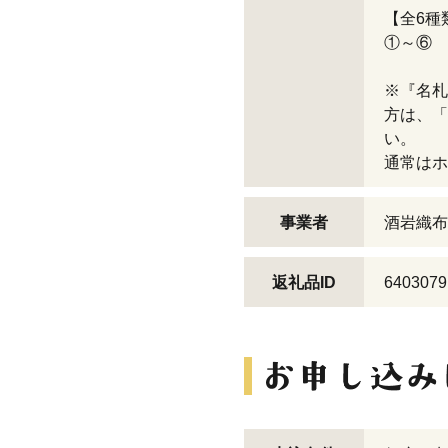
【全6種
①～⑥
※『名札
方は、「
い。
通常はホ
事業者
酒岩織布
返礼品ID
6403079