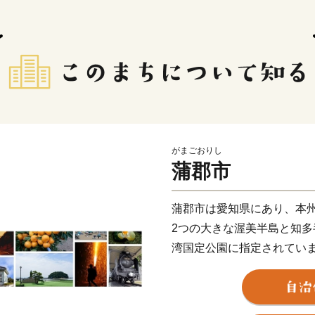
がまごおりし
蒲郡市
蒲郡市は愛知県にあり、本
2つの大きな渥美半島と知
湾国定公園に指定されてい
約47kmの海岸線沿いに4
感じさせる神社や仏閣の多
海から山にかけ変化に富ん