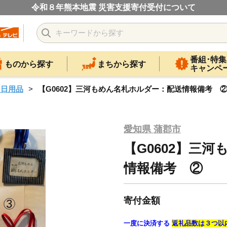
令和８年熊本地震 災害支援寄付受付について
番組･特集
ものから探す
まちから探す
キャンペ
・日用品
【G0602】三河もめん名札ホルダー：配送情報備考 
愛知県 蒲郡市
【G0602】三
情報備考 ②
寄付金額
一度に決済する
返礼品数は３つ以