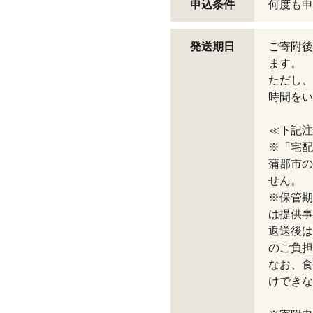
申込条件
何度も申
発送期日
ご寄附後
ます。
ただし、
時間をい
≪下記注
※「宅配
蒲郡市の
せん。
※保管期
は提供事
返送後は
のご負担
なお、食
けできな