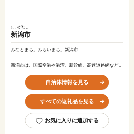
にいがたし
新潟市
みなとまち。みらいまち。新潟市
新潟市は、国際空港や港湾、新幹線、高速道路網などが
整備された交通拠点であると同時に、国内最大の水田面
積を持つ大農業都市です。
自治体情報を見る
さらに、日本海や信濃川・阿賀野川の大河、毎年4,000
羽を超えるハクチョウが飛来するラムサール条約湿地の
すべての返礼品を見る
佐潟など、豊かな自然に恵まれています。
その自然と人が生み出す、お米や野菜などのたくさんの
美味たち。慈しみながら育てられている美しい花々、受
お気に入りに追加する
け継がれる歴史や文化から作られる逸品など、