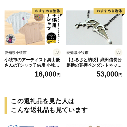
愛知県小牧市
愛知県小牧市
小牧市のアーティスト奥山優
【ふるさと納税】織田信長公
さんのTシャツ子供用 小牧市
麒麟の花押ペンダントネック
制70周年記念
レス
16,000
53,000
円
円
この返礼品を見た人は
こんな返礼品も見ています