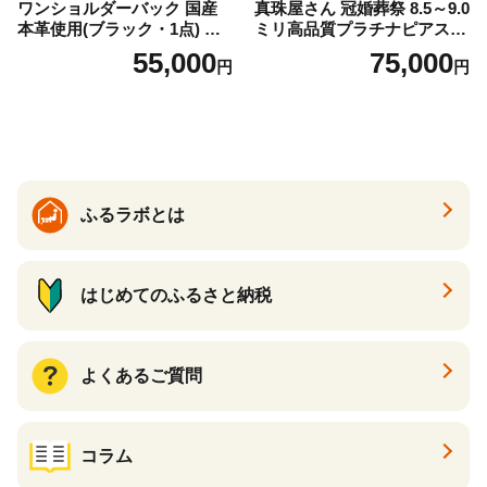
ワンショルダーバック 国産
真珠屋さん 冠婚葬祭 8.5～9.0
本革使用(ブラック・1点) 鞄
ミリ高品質プラチナピアス P
バック バッグ カバン レザー
t900 志摩産アコヤ真珠 ブラ
55,000
75,000
円
円
国産 日本製 牛革 黒 革 革製
ックパール 黒真珠
品 手作り 男性 女性 レディー
ス メンズ【ksg1307-bk】【Z
enis】
ふるラボとは
はじめてのふるさと納税
よくあるご質問
コラム