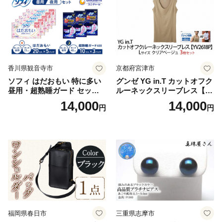
香川県観音寺市
京都府宮津市
ソフィ はだおもい 特に多い
グンゼ YG in.T カットオフク
昼用・超熟睡ガード セット
ルーネックスリーブレス【Y
羽付き ナプキン 生理用品 サ
V2618P】Lサイズ クリアベ
14,000
14,000
円
円
ニタリー ユニ・チャーム
ージュ3枚セット [№5716-04
32]
福岡県春日市
三重県志摩市