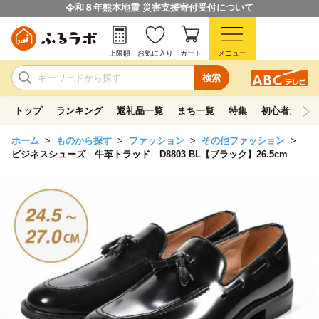
令和８年熊本地震 災害支援寄付受付について
上限額
お気に入り
カート
メニュー
検索
トップ
ランキング
返礼品一覧
まち一覧
特集
初心者ガイド
ホーム
ものから探す
ファッション
その他ファッション
ビジネスシューズ 牛革トラッド D8803 BL【ブラック】26.5cm