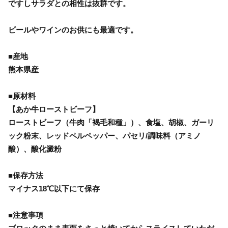
ですしサラダとの相性は抜群です。
ビールやワインのお供にも最適です。
■産地
熊本県産
■原材料
【あか牛ローストビーフ】
ローストビーフ（牛肉「褐毛和種」）、食塩、胡椒、ガーリ
ック粉末、レッドペルペッパー、パセリ/調味料（アミノ
酸）、酸化澱粉
■保存方法
マイナス18℃以下にて保存
■注意事項