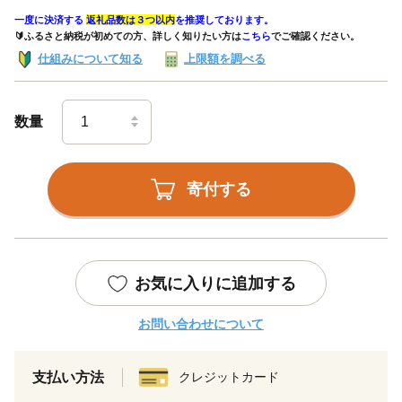
一度に決済する
返礼品数は３つ以内
を推奨しております。
🔰ふるさと納税が初めての方、詳しく知りたい方は
こちら
でご確認ください。
仕組みについて知る
上限額を調べる
数量
寄付する
お気に入りに追加する
お問い合わせについて
支払い方法
クレジットカード