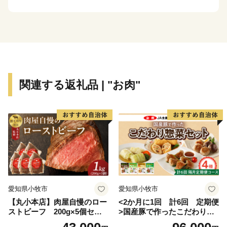
関連する返礼品 | "お肉"
愛知県小牧市
愛知県小牧市
【丸小本店】肉屋自慢のロー
<2か月に1回 計6回 定期便
ストビーフ 200g×5個セッ
>国産豚で作ったこだわり惣
ト
菜セット