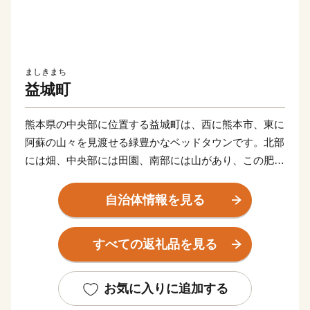
ましきまち
益城町
熊本県の中央部に位置する益城町は、西に熊本市、東に
阿蘇の山々を見渡せる緑豊かなベッドタウンです。北部
には畑、中央部には田園、南部には山があり、この肥沃
な大地では、全国的に有名なスイカやヒノヒカリ、果物
などの栽培が盛んに行われている都市と自然の調和がと
自治体情報を見る
れたまちです。
四季折々の変化も豊かで、春は秋津川の桜、夏は蛍、秋
すべての返礼品を見る
は紅葉と美しい景観があふれています。
阿蘇くまもと空港や益城熊本空港ICを有する便利な町、
熊本の空と陸の玄関口へお越しになってみませんか。
お気に入りに追加する