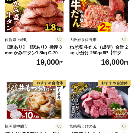
佐賀県上峰町
大阪府泉佐野市
【訳あり】《訳あり》極厚 8
ねぎ塩 牛たん（成型）合計 2
mm かみ牛タン1.8kg C-709-
kg 小分け 250g×8P【牛タン
AS
牛肉 焼肉用 薄切り 訳あり サ
19,000
16,000
円
円
イズ不揃い】
福岡県中間市
宮崎県えびの市