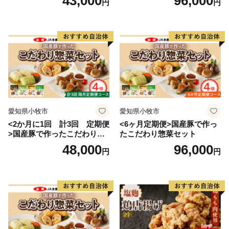
43,000
96,000
円
円
愛知県小牧市
愛知県小牧市
<2か月に1回 計3回 定期便
<6ヶ月定期便>国産豚で作っ
>国産豚で作ったこだわり惣
たこだわり惣菜セット
菜セット
48,000
96,000
円
円