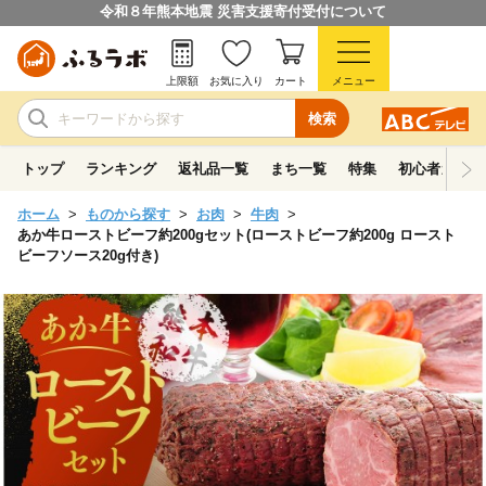
令和８年熊本地震 災害支援寄付受付について
上限額
お気に入り
カート
メニュー
検索
トップ
ランキング
返礼品一覧
まち一覧
特集
初心者ガイド
ホーム
ものから探す
お肉
牛肉
あか牛ローストビーフ約200gセット(ローストビーフ約200g ロースト
ビーフソース20g付き)