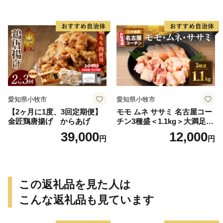
愛知県小牧市
愛知県小牧市
【2ヶ月に1度、3回定期便】
モモ ムネ ササミ 名古屋コー
金匠鶏唐揚げ からあげ
チン3種盛＜1.1kg＞大満足セ
ット 地鶏 鶏肉
39,000
12,000
円
円
この返礼品を見た人は
こんな返礼品も見ています