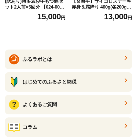
(訳あり)博多若杉牛もつ鍋セ
【宮崎牛】サイコロステーキ
ット2人前×5回分 【024-002
赤身＆霜降り 400g(各200g×
7】
１P 計2P) 真空パック 冷凍
15,000
13,000
円
円
ふるラボとは
はじめてのふるさと納税
よくあるご質問
コラム