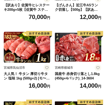
【訳あり】佐賀牛ヒレステー
【げんさん】近江牛A5ラン
キ200g×5枚【佐賀牛 ステー
ク切落し【500g】【訳あり】
キ ブランド肉 ヒレ肉 フィレ
【DG12W】
70,000
12,000
円
円
肉 ジューシー ヘルシー】(H0
65175)
宮城県気仙沼市
宮崎県都城市
大人気！ 牛タン 厚切り牛タ
国産牛 赤身切り落とし1.8kg
ン 塩味 1kg (500g×2) [モ〜ラ
(450g×4パック)_14-3604
ンド 宮城県 気仙沼市 205646
16,000
14,000
円
円
60] 肉 牛肉 精肉 牛たん 牛タ
ン塩 牛たん塩 冷凍 焼肉 BB
Q アウトドア バーベキュー
厚切り タン