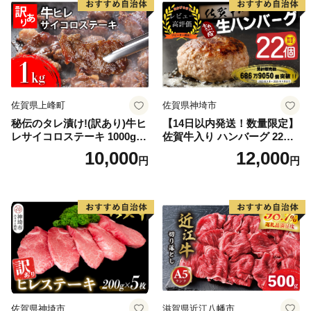
佐賀県上峰町
佐賀県神埼市
秘伝のタレ漬け!(訳あり)牛ヒ
【14日以内発送！数量限定】
レサイコロステーキ 1000g
佐賀牛入り ハンバーグ 22個
【B-1098-AS】
2.6kg(120g×22個)【佐賀牛
10,000
12,000
円
円
黒毛和牛 ブランド牛 九州 ハ
ンバーグ 牛肉 豚肉 国産 お弁
当 おかず 惣菜 おすすめ 人
気】(H083106)
佐賀県神埼市
滋賀県近江八幡市