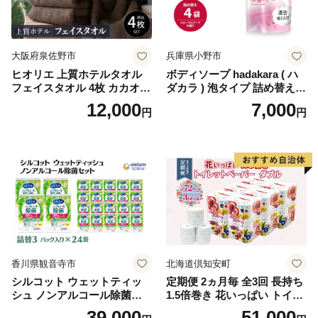
イレットペーパー [BDBH002
-1]
大阪府泉佐野市
兵庫県小野市
ヒオリエ 上質ホテルタオル
ボディソープ hadakara ( ハ
フェイスタオル 4枚 カカオ
ダカラ ) 泡タイプ 詰め替え 4
【タオル 泉州タオル 吸水 普
40ml×4袋 ボディーソープ 泡
12,000
7,000
円
円
段使い 無地 シンプル 日用品
ボディソープ 泡 日用品 消耗
ふわふわ ふかふか 家族 たお
品 バス用品 大容量 いい 匂い
る 一人暮らし】
ボディ 保湿 LION ライオン
泡石鹸 石鹸 兵庫 兵庫県 小野
市
香川県観音寺市
北海道倶知安町
シルコット ウェットティッ
定期便 2ヵ月毎 全3回 長持ち
シュ ノンアルコール除菌詰
1.5倍巻き 花いっぱい トイレ
替（43枚×3P）×24袋 日用品
ットペーパー ダブル 45ｍ 計
39,000
51,000