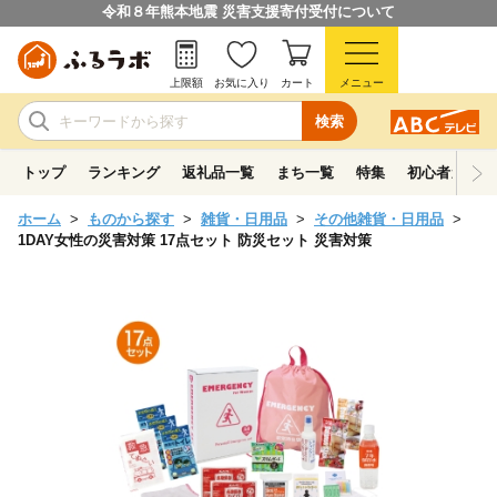
令和８年熊本地震 災害支援寄付受付について
上限額
お気に入り
カート
メニュー
検索
トップ
ランキング
返礼品一覧
まち一覧
特集
初心者ガイド
ホーム
ものから探す
雑貨・日用品
その他雑貨・日用品
1DAY女性の災害対策 17点セット 防災セット 災害対策