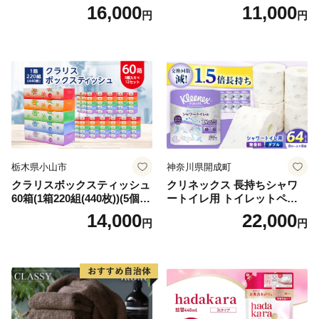
箱 日本製 まとめ買い ティッ
ンカ 再生紙 100％ 芯あり 日
16,000
11,000
円
円
シュ リサイクル 長持 防災 常
用品 消耗品 無香料 生活用品
備品 日用雑貨 消耗品 生活必
備蓄 秋田県 能代市 送料無料
需品 備蓄 ペーパー 紙 北海道
《能代製紙》
倶知安町 日用品
栃木県小山市
神奈川県開成町
クラリスボックスティッシュ
クリネックス 長持ちシャワ
60箱(1箱220組(440枚))(5個入
ートイレ用 トイレットペー
り×12セット)【1256759】
パー（ダブル）64ロール(8ロ
14,000
22,000
円
円
ール×8パック) 開成町 トイレ
ットペーパーダブル 日用品
国産 新生活 ダブル SDGs 備
蓄 防災 エコ 消耗品 生活雑貨
生活用品 無香料 トイレット
ペーパー ダブル といれっと
ぺーぱー トイレ クレシア ト