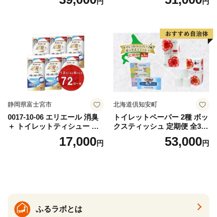
円
円
おもちゃ 拭き取り 手拭き 外
72ロール 全18種 花柄 プリン
出時 お出かけ時 食事前 緑茶
ト ハーブ 香り付き 日本製 ま
カテキン配合
とめ買い 防災 常備品 ペーパ
ー 消耗品 備蓄 送料無料 北海
道 倶知安町 日用品
静岡県富士宮市
北海道倶知安町
0017-10-06 エリエール 消臭
トイレットペーパー 2種 ボッ
＋ トイレットティシュー し
クスティッシュ 定期便 全3
っかり香るフレッシュクリア
回 日本製 まとめ買い 防災
17,000
53,000
円
円
の香り ダブル 12ロール×6パ
常備品 日用雑貨 消耗品 生活
ック 72ロール 25m トイレ
必需品 大容量 備蓄 リサイク
ットペーパー パルプ100％ 消
ル ティッシュ ペーパー まと
臭 防臭 日用品 消耗品 備蓄
め買い 雑貨 倶知安町
ふるラボとは