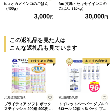
fuu オカメインコのごはん
fuu 文鳥・セキセイインコの
（400g）
ごはん（10kg）
3,000
30,000
円
円
この返礼品を見た人は
こんな返礼品も見ています
北海道倶知安町
秋田県能代市
ブライティア ソフト ボック
トイレットペーパー ダブル 9
スティッシュ 200組 400枚 60
6ロール 12個 × 8パック ブラ