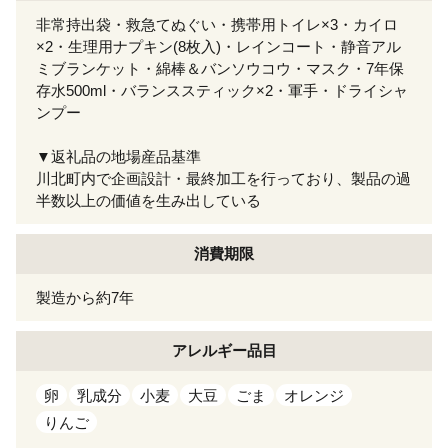
非常持出袋・救急てぬぐい・携帯用トイレ×3・カイロ
×2・生理用ナプキン(8枚入)・レインコート・静音アル
ミブランケット・綿棒＆バンソウコウ・マスク・7年保
存水500ml・バランススティック×2・軍手・ドライシャ
ンプー
▼返礼品の地場産品基準
川北町内で企画設計・最終加工を行っており、製品の過
半数以上の価値を生み出している
消費期限
製造から約7年
アレルギー
品目
卵
乳成分
小麦
大豆
ごま
オレンジ
りんご