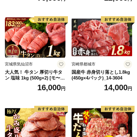
65175)
宮城県気仙沼市
宮崎県都城市
大人気！ 牛タン 厚切り牛タ
国産牛 赤身切り落とし1.8kg
ン 塩味 1kg (500g×2) [モ〜ラ
(450g×4パック)_14-3604
ンド 宮城県 気仙沼市 205646
16,000
14,000
円
円
60] 肉 牛肉 精肉 牛たん 牛タ
ン塩 牛たん塩 冷凍 焼肉 BB
Q アウトドア バーベキュー
厚切り タン