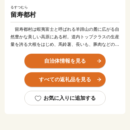
るすつむら
留寿都村
留寿都村は蝦夷富士と呼ばれる羊蹄山の麓に広がる自
然豊かな美しい高原にある村。道内トップクラスの生産
量を誇る大根をはじめ、馬鈴薯、長いも、豚肉などの生
産が有名です。道内一の規模を誇るリゾート＝ルスツリ
ゾートを中心に、スキー、ゴルフ、パラグライダー、マ
自治体情報を見る
ウンテンバイク、登山など、アウトドアスポーツを楽し
む人々の聖地になっています。
すべての返礼品を見る
近年は海外からの観光客も増え、国際的な観光地へと
変わりつつあります。魅力いっぱいの留寿都村に是非遊
びに来てください！
お気に入りに追加する