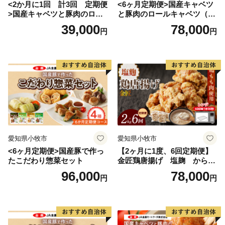
<2か月に1回 計3回 定期便
<6ヶ月定期便>国産キャベツ
>国産キャベツと豚肉のロー
と豚肉のロールキャベツ（4P
ルキャベツ（4P入り）
入り）
39,000
78,000
円
円
愛知県小牧市
愛知県小牧市
<6ヶ月定期便>国産豚で作っ
【2ヶ月に1度、6回定期便】
たこだわり惣菜セット
金匠鶏唐揚げ 塩麹 からあ
げ
96,000
78,000
円
円