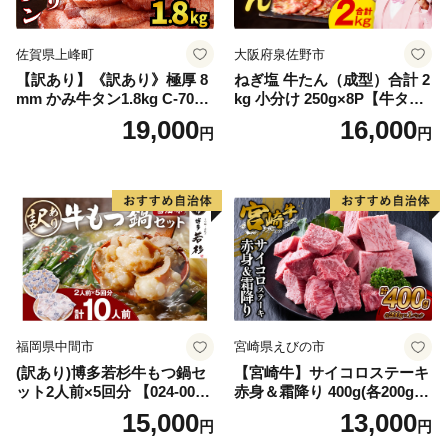
佐賀県上峰町
大阪府泉佐野市
【訳あり】《訳あり》極厚 8
ねぎ塩 牛たん（成型）合計 2
mm かみ牛タン1.8kg C-709-
kg 小分け 250g×8P【牛タン
AS
牛肉 焼肉用 薄切り 訳あり サ
19,000
16,000
円
円
イズ不揃い】
福岡県中間市
宮崎県えびの市
(訳あり)博多若杉牛もつ鍋セ
【宮崎牛】サイコロステーキ
ット2人前×5回分 【024-002
赤身＆霜降り 400g(各200g×
7】
１P 計2P) 真空パック 冷凍
15,000
13,000
円
円