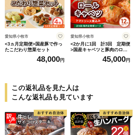
愛知県小牧市
愛知県小牧市
<3ヵ月定期便>国産豚で作っ
<2か月に1回 計3回 定期便
たこだわり惣菜セット
>国産キャベツと豚肉のロー
ルキャベツ（6P入り）
48,000
45,000
円
円
この返礼品を見た人は
こんな返礼品も見ています