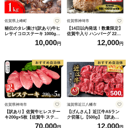
佐賀県上峰町
佐賀県神埼市
秘伝のタレ漬け!(訳あり)牛ヒ
【14日以内発送！数量限定】
レサイコロステーキ 1000g
佐賀牛入り ハンバーグ 22個
【B-1098-AS】
2.6kg(120g×22個)【佐賀牛
10,000
12,000
円
円
黒毛和牛 ブランド牛 九州 ハ
ンバーグ 牛肉 豚肉 国産 お弁
当 おかず 惣菜 おすすめ 人
気】(H083106)
佐賀県神埼市
滋賀県近江八幡市
【訳あり】佐賀牛ヒレステー
【げんさん】近江牛A5ラン
キ200g×5枚【佐賀牛 ステー
ク切落し【500g】【訳あり】
キ ブランド肉 ヒレ肉 フィレ
【DG12W】
70,000
12,000
円
円
肉 ジューシー ヘルシー】(H0