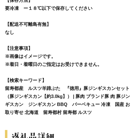
【保存方法】
要冷凍 ー１８℃以下で保存してください
【配送不可離島有無】
なし
【注意事項】
※画像はイメージです。
※着日・着曜日のご指定はお受けできません。
【検索キーワード】
留寿都産 ルスツ羊蹄ぶた 『徳用』豚ジンギスカンセット
（豚ジンギスカン【約3.0kg】） | 豚肉 ブランド豚 肉 豚ジン
ギスカン ジンギスカン BBQ バーベキュー 冷凍 国産 お
取り寄せ 北海道 留寿都村 留寿都 ルスツ