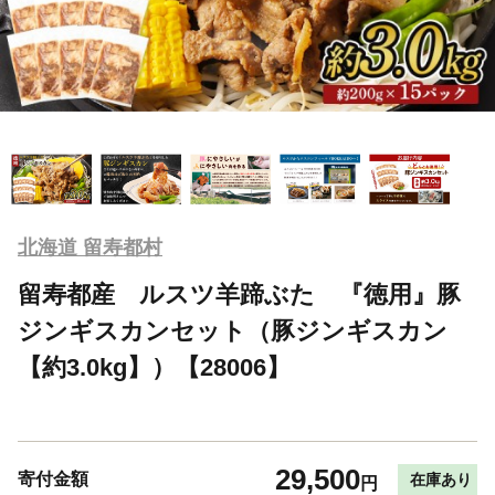
北海道 留寿都村
留寿都産 ルスツ羊蹄ぶた 『徳用』豚
ジンギスカンセット（豚ジンギスカン
【約3.0kg】）【28006】
29,500
寄付金額
在庫あり
円