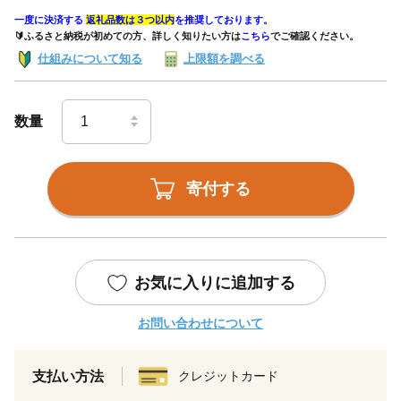
一度に決済する
返礼品数は３つ以内
を推奨しております。
🔰ふるさと納税が初めての方、詳しく知りたい方は
こちら
でご確認ください。
仕組みについて知る
上限額を調べる
数量
寄付する
お気に入りに追加する
お問い合わせについて
支払い方法
クレジットカード