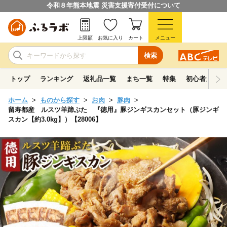
令和８年熊本地震 災害支援寄付受付について
上限額
お気に入り
カート
メニュー
検索
トップ
ランキング
返礼品一覧
まち一覧
特集
初心者ガイド
ホーム
ものから探す
お肉
豚肉
留寿都産 ルスツ羊蹄ぶた 『徳用』豚ジンギスカンセット（豚ジンギ
スカン【約3.0kg】）【28006】