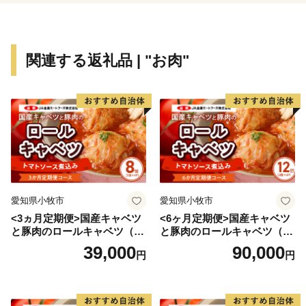
関連する返礼品 | "お肉"
愛知県小牧市
愛知県小牧市
<3ヵ月定期便>国産キャベツ
<6ヶ月定期便>国産キャベツ
と豚肉のロールキャベツ（4P
と豚肉のロールキャベツ（6P
入り）
入り）
39,000
90,000
円
円