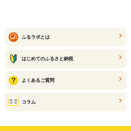
品 手作り 男性 女性 レディー
ス メンズ【ksg1307-bk】【Z
enis】
ふるラボとは
はじめてのふるさと納税
よくあるご質問
コラム