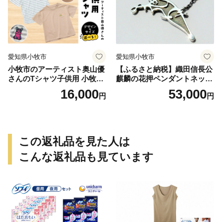
愛知県小牧市
愛知県小牧市
小牧市のアーティスト奥山優
【ふるさと納税】織田信長公
さんのTシャツ子供用 小牧市
麒麟の花押ペンダントネック
制70周年記念
レス
16,000
53,000
円
円
この返礼品を見た人は
こんな返礼品も見ています