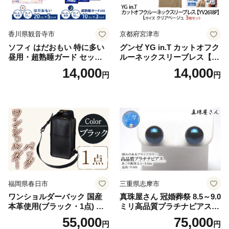
香川県観音寺市
京都府宮津市
ソフィ はだおもい 特に多い
グンゼ YG in.T カットオフク
昼用・超熟睡ガード セット
ルーネックスリーブレス【Y
羽付き ナプキン 生理用品 サ
V2618P】Lサイズ クリアベ
14,000
14,000
円
円
ニタリー ユニ・チャーム
ージュ3枚セット [№5716-04
32]
福岡県春日市
三重県志摩市
ワンショルダーバック 国産
真珠屋さん 冠婚葬祭 8.5～9.0
本革使用(ブラック・1点) 鞄
ミリ高品質プラチナピアス P
バック バッグ カバン レザー
t900 志摩産アコヤ真珠 ブラ
55,000
75,000
円
円
国産 日本製 牛革 黒 革 革製
ックパール 黒真珠