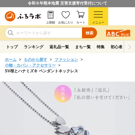
令和８年熊本地震 災害支援寄付受付について
上限額
お気に入り
カート
メニュー
検索
トップ
ランキング
返礼品一覧
まち一覧
特集
初心者ガイド
ホーム
ものから探す
ファッション
小物・カバン・アクセサリー
SV桜とハナミズキ ペンダントネックレス