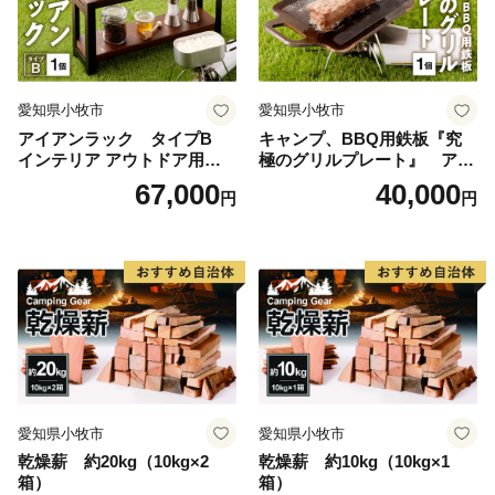
愛知県小牧市
愛知県小牧市
アイアンラック タイプB
キャンプ、BBQ用鉄板『究
インテリア アウトドア用品
極のグリルプレート』 アウ
レジャー キャンプ
トドア用品 レジャー キャン
67,000
40,000
円
円
プ バーベキュー BBQ 鉄板
愛知県小牧市
愛知県小牧市
乾燥薪 約20kg（10kg×2
乾燥薪 約10kg（10kg×1
箱）
箱）