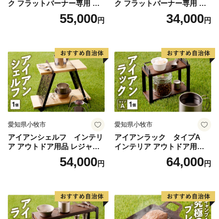
ク フラットバーナー専用 ミ
ク フラットバーナー専用 蓋
ガキ鉄板 FBP313 7.5mm厚 I
カバープレート IGT アウトド
55,000
34,000
円
円
GT アウトドア [050S47]
ア [050S48]
愛知県小牧市
愛知県小牧市
アイアンシェルフ インテリ
アイアンラック タイプA
ア アウトドア用品 レジャー
インテリア アウトドア用品
キャンプ ブックスタンド 小
レジャー キャンプ 飾り棚 小
54,000
64,000
円
円
物収納 飾り棚
物置き