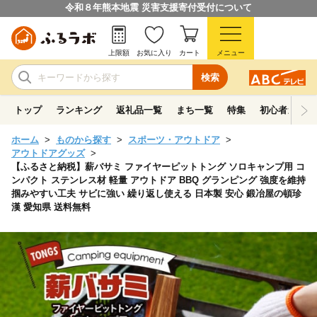
令和８年熊本地震 災害支援寄付受付について
上限額
お気に入り
カート
メニュー
検索
トップ
ランキング
返礼品一覧
まち一覧
特集
初心者ガイド
ホーム
ものから探す
スポーツ・アウトドア
アウトドアグッズ
【ふるさと納税】薪バサミ ファイヤーピットトング ソロキャンプ用 コ
ンパクト ステンレス材 軽量 アウトドア BBQ グランピング 強度を維持
掴みやすい工夫 サビに強い 繰り返し使える 日本製 安心 鍛冶屋の頓珍
漢 愛知県 送料無料