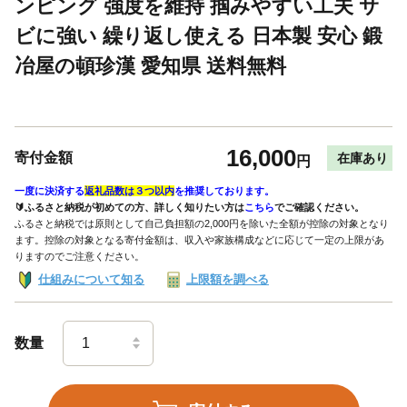
ンピング 強度を維持 掴みやすい工夫 サ
ビに強い 繰り返し使える 日本製 安心 鍛
冶屋の頓珍漢 愛知県 送料無料
16,000
寄付金額
在庫あり
円
一度に決済する
返礼品数は３つ以内
を推奨しております。
🔰ふるさと納税が初めての方、詳しく知りたい方は
こちら
でご確認ください。
ふるさと納税では原則として自己負担額の2,000円を除いた全額が控除の対象となり
ます。控除の対象となる寄付金額は、収入や家族構成などに応じて一定の上限があ
りますのでご注意ください。
仕組みについて知る
上限額を調べる
数量