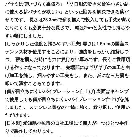
バサミは使いづらく嵩張る」「ソロ用の焚き火台や小さい薪
に使える薪バサミが欲しい」といった悩みを解決できる薪バ
サミです。 長さは25.3cmで薪を掴んで投入しても手先が熱く
なりにくくも必要十分な長さで、 幅は2cmと女性でも持ちや
すい幅にしました。
[しっかりした強度と掴みやすい工夫] 厚さは1.5mmの国産ス
テンレス材を使用することにより、強度をしっかり維持しつ
つ、 薪を掴んだ時にも力に負けない厚みです。長くご愛用頂
ける作りになっております。 先端部にはギザギザの加工と曲
げ加工を施し、掴みやすい工夫をし、また、炭になった薪を
叩いて潰すこともできます。
[傷が目立ちにくいバイブレーション仕上げ] 表面はキャンプ
で使用しても傷が目立ちにくいバイブレーション仕上げを施
しました。 ステンレス製なので錆に強く、繰り返しご使用い
ただけます。
[日本製] 愛知県小牧市の自社工場にて職人が一つひとつ手作
りで製作しております。