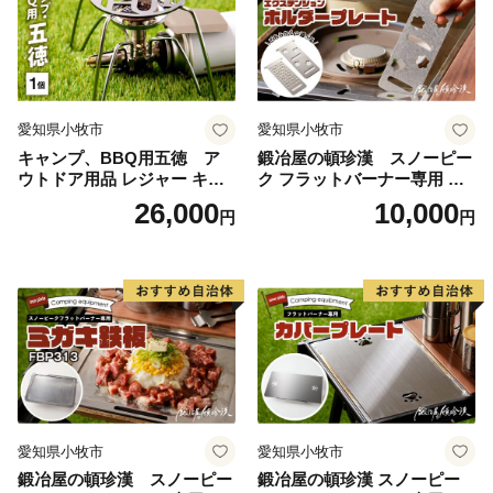
愛知県小牧市
愛知県小牧市
キャンプ、BBQ用五徳 ア
鍛冶屋の頓珍漢 スノーピー
ウトドア用品 レジャー キャ
ク フラットバーナー専用 エ
ンプ バーベキュー BBQ 五徳
クステンションホルダープレ
26,000
10,000
円
円
ート IGT (2種から選べる) [05
0S46]
愛知県小牧市
愛知県小牧市
鍛冶屋の頓珍漢 スノーピー
鍛冶屋の頓珍漢 スノーピー