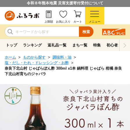
令和８年熊本地震 災害支援寄付受付について
上限額
お気に入り
カート
メニュー
検索
トップ
ランキング
返礼品一覧
まち一覧
特集
初心者ガイド
ホーム
ものから探す
調味料・油
塩・だし・たれ・ドレッシング・お酢
奈良下北山村 じゃばらぽん酢 300ml x1本 鍋料理 じゃばら 柑橘 奈良
下北山村育ちのジャバラ