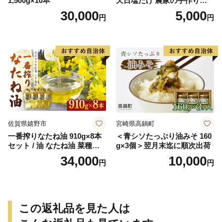
1,500g×10本
天日塩だけ 農家の手作り完
熟梅酢 調味料
30,000
5,000
円
円
佐賀県嬉野市
宮崎県高鍋町
一番搾りなたね油 910g×8本
＜青シソたっぷり油みそ 160
セット / 油 なたね油 菜種油
g×3個＞翌月末迄に順次出荷
ナタネ【山下製油】 [NBE00
34,000
10,000
円
円
7]
この返礼品を見た人は