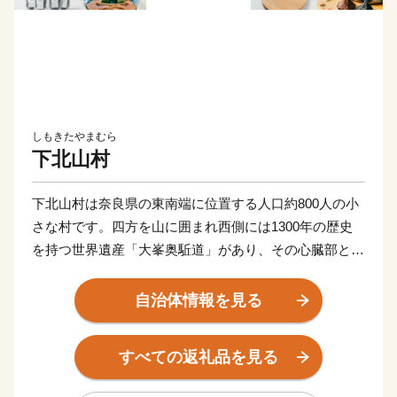
しもきたやまむら
下北山村
下北山村は奈良県の東南端に位置する人口約800人の小
さな村です。四方を山に囲まれ西側には1300年の歴史
を持つ世界遺産「大峯奥駈道」があり、その心臓部とも
いえる前鬼エリアは伝説が残る修験道の聖地です。また
村の約半分は「吉野熊野国立公園」に指定されており、
自治体情報を見る
豊かな大自然が魅力の村です。
すべての返礼品を見る