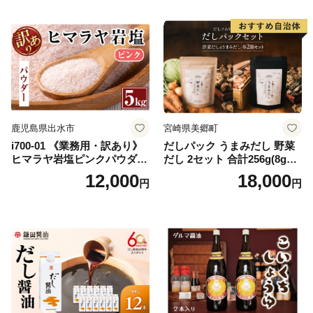
000円以下 五千円
ガーリック【鹿児島オリー
ブ】
鹿児島県出水市
宮崎県美郷町
i700-01 《業務用・訳あり》
だしパック うまみだし 野菜
ヒマラヤ岩塩ピンクパウダー
だし 2セット 合計256g(8g×8
タイプ(5kg) 岩塩 塩 調味料
パック×2種×2セット) [岡田商
12,000
18,000
円
円
しお 保存料不使用 天然 パウ
店 宮崎県 美郷町 31ac0069]
ダータイプ グレインミルタ
国産 粉末 ダシ 出汁パック し
イプ 料理 バスソルト 入浴 普
いたけ 無塩
段使い ギフト 贈り物【ソル
ティースマイル】