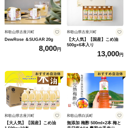
和歌山県古座川町
和歌山県古座川町
DewRose ＆SUGAR 20g
【大人気】【国産】こめ油
500g×6本入り
8,000
円
13,000
円
和歌山県古座川町
和歌山県白浜町
【大人気】【国産】こめ油
無添加 梅酢 500ml×2本 梅と