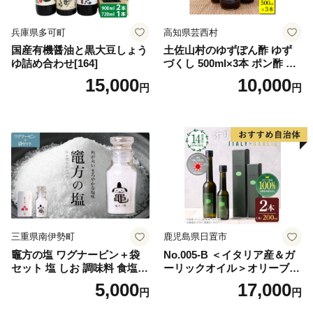
兵庫県多可町
高知県芸西村
国産有機醤油と黒大豆しょう
土佐山村のゆずぽん酢 ゆず
ゆ詰め合わせ[164]
づくし 500ml×3本 ポン酢 ポ
ンズ ゆず 柚子 調味料 さっぱ
15,000
10,000
円
円
り 美味しい おいしい 鍋 しゃ
ぶしゃぶ 冷奴 魚料理 蒸し料
理 ドレッシング セット
三重県南伊勢町
鹿児島県日置市
竈方の塩 ワグナービン＋袋
No.005-B ＜イタリア産＆ガ
セット 塩 しお 調味料 食塩
ーリックオイル＞オリーブオ
天然 ミネラル 調味料 ソルト
イルセット(200ml×2本) 日置
5,000
17,000
円
円
salt 料理 味付 おにぎり 三重
市 特産品 調味料 油 エキスト
県 南伊勢 伊勢 志摩 5000円 5
ラバージン オリーブ セット