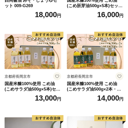
西岡醤油 みそ・しょうゆセ
国産米糠100%使用 こめ油
ット 009-G269
(こめ胚芽油500g×5本)セット
[1575]
18,000
16,000
円
円
京都府長岡京市
京都府長岡京市
国産米糠100%使用 こめ油
国産米糠100%使用 こめ油
(こめサラダ油500g×5本)セッ
(こめサラダ油500g×2本・こ
ト [1574]
め胚芽油500g×3本)セット [1
13,000
14,000
円
円
573]