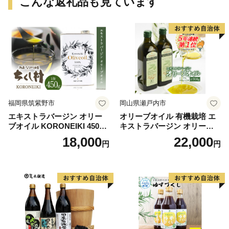
こんな返礼品も見ています
福岡県筑紫野市
岡山県瀬戸内市
エキストラバージン オリー
オリーブオイル 有機栽培 エ
ブオイル KORONEIKI 450g
キストラバージン オリーブ
[筑前たなか油屋 福岡県 筑紫
オイル シングル 2本 セット
18,000
22,000
円
円
野市 21760403] 油 食用油 オ
オーガニック 調味料 油 オリ
リーブ油
ーブ油 食用油 ギフト