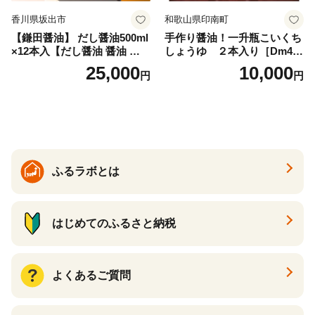
香川県坂出市
和歌山県印南町
【鎌田醤油】 だし醤油500ml
手作り醤油！一升瓶こいくち
×12本入【だし醤油 醤油 人気
しょうゆ ２本入り［Dm4］
おすすめ 人気だし醤油 出汁
｜手作り 醤油 和歌山県 印南
25,000
10,000
円
円
醤油 AE1021】
町 一升瓶 こいくちしょうゆ
伝統製法 醤油 日本食 調味料
地元産 大豆 小麦 塩 だし 煮
物 和食 醤油 肉料理 魚料理
野菜料理 醤油 郷土料理 家庭
料理 醤油
ふるラボとは
はじめてのふるさと納税
よくあるご質問