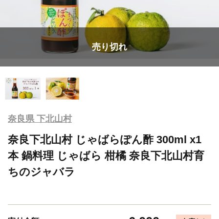
売り切れ
奈良県 下北山村
奈良下北山村 じゃばらぽん酢 300ml x1
本 鍋料理 じゃばら 柑橘 奈良下北山村育
ちのジャバラ