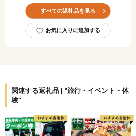
斑鳩町の魅力を国内外に発信するため、訪日外国人観
すべての返礼品を見る
光客（インバウンド）向けの観光パンフレットの作成な
ど、さまざまな取り組みを始めています。また、2018
年5月には、史跡中宮寺跡がオープンし、新しい観光ス
お気に入りに追加する
ポットも登場しました。
歴史・文化のみならず、「食」をテーマとしたまちお
こしも盛んで、もみじの名所「竜田川」が名前の由来と
いわれている「竜田揚げ」を斑鳩の名物として、日本竜
田揚げ協会を中心にさまざまな活動を行っています。さ
らに、「斑鳩らしさ」をテーマとしたまちおこしの一つ
として、斑鳩ブランド創造協議会が、斑鳩町や奈良県の
関連する返礼品 | "旅行・イベント・体
資源を生かした産品（農作物・食品・グッズ日用品・書
験"
籍・サービスなど）を『斑鳩ブランド』として認定した
りと、地域を挙げてPR活動を行っています。
「法隆寺」と言えば、小学校の修学旅行などで訪れた
ことがある方も多いかもしれません。大人になって再び
修学旅行気分で、“あのとき行けなかった場所” “あのと