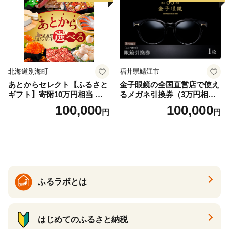
北海道別海町
福井県鯖江市
あとからセレクト【ふるさと
金子眼鏡の全国直営店で使え
ギフト】寄附10万円相当 あ
るメガネ引換券（3万円相
とから選べる！ ギフト いく
当） Bronze
100,000
100,000
円
円
ら ほたて 海鮮 牛肉 別海町
ケーキ アイス （ 後から 選べ
る カタログ カタログポイン
ト カタログギフト あとから
カタログ あとからカタログ
ポイント あとからカタログ
ギフト ふるさと納税 ）
ふるラボとは
はじめてのふるさと納税