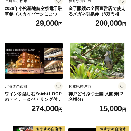
石川県小松市
福井県鯖江市
2026年小松基地航空祭電子駐
金子眼鏡の全国直営店で使え
車券（スカイパークこまつ
るメガネ引換券（6万円相
翼） 駐車場 シャトルバスの
当） Platinum
29,000
200,000
円
円
りばすぐ 石川県 小松市
北海道余市町
兵庫県神戸市
ワインを楽しむYoichi LOOP
神戸どうぶつ王国 入園券(２
のディナー＆ペアリング付宿
名様分)
泊プラン＜デラックスツイン
274,000
15,000
円
円
＞