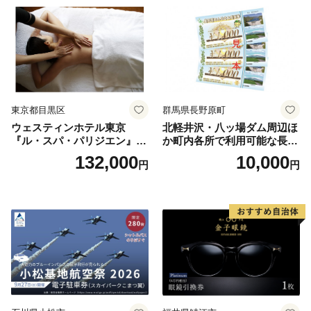
券
東京都目黒区
群馬県長野原町
ウェスティンホテル東京
北軽井沢・八ッ場ダム周辺ほ
『ル・スパ・パリジエン』選
か町内各所で利用可能な長野
べるボディセラピー90分/1名
原町ふるさと感謝券（3,000
132,000
10,000
円
円
円分）【トラベル 観光 旅行
お土産 群馬県 長野原町 北軽
井沢】