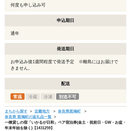
何度も申し込み可
申込期日
通年
発送期日
お申込み後1週間程度で発送予定 ※離島にはお届けで
きません。
配送
常温
冷蔵
冷凍
別送不可
まちから探す
近畿地方
奈良県斑鳩町
奈良県 斑鳩町の返礼品一覧
一棟貸しの宿「いかるが日和」ペア宿泊券(金土・祝前日・GW・お盆・
年末年始を除く)【1431259】