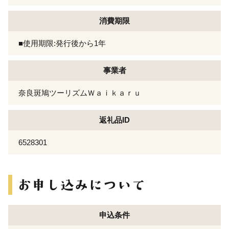
消費期限
■使用期限:発行後から1年
事業者
奈良斑鳩ツーリズムＷａｉｋａｒｕ
返礼品ID
6528301
申込条件