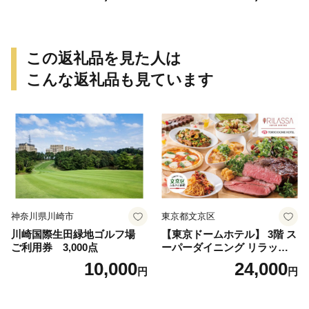
ルコール スパークリングワ
イン 1本付き デザート ドリ
ンク セレブレ お食事券 愛知
県 小牧市 送料無料
この返礼品を見た人は
こんな返礼品も見ています
神奈川県川崎市
東京都文京区
川崎国際生田緑地ゴルフ場
【東京ドームホテル】 3階 ス
ご利用券 3,000点
ーパーダイニング リラッサ
ランチブッフェ お食事券 大
10,000
24,000
円
円
人1名様分 関東 東京 ご利用
券 ランチ 昼食 食事券 レスト
ラン ブッフェ 東京都 お食事