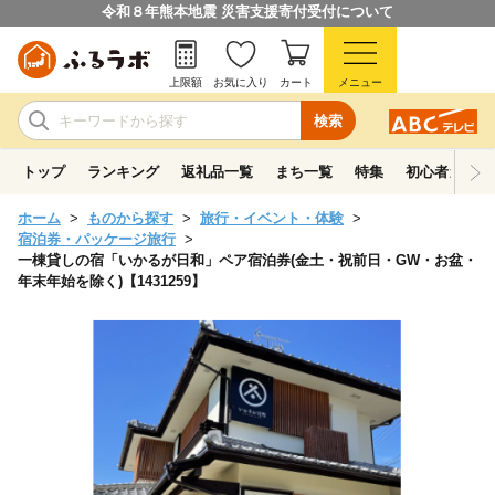
令和８年熊本地震 災害支援寄付受付について
上限額
お気に入り
カート
メニュー
検索
トップ
ランキング
返礼品一覧
まち一覧
特集
初心者ガイド
ホーム
ものから探す
旅行・イベント・体験
宿泊券・パッケージ旅行
一棟貸しの宿「いかるが日和」ペア宿泊券(金土・祝前日・GW・お盆・
年末年始を除く)【1431259】