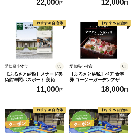
22,000
12,000
円
円
ニュー 好きなだけ コーンス
ニュー 好きなだけ コーンス
ープ カレー サラダ プリン ソ
ープ カレー サラダ プリン ソ
フトクリーム デザート 愛知
フトクリーム デザート 愛知
県 小牧店 小牧市 チケット 送
県 小牧店 小牧市 チケット 送
料無料
料無料
愛知県小牧市
愛知県小牧市
【ふるさと納税】メナード美
【ふるさと納税】ペア 食事
術館年間パスポート 美術館
券 コージーガーデンアザレ
メナード アート
ア アフタヌーン宝石箱 ホテ
11,000
18,000
円
円
ル特製 デザート 6種類 サン
ドウィッチ コーヒー または
紅茶 スイーツ アフタヌーン
ティー チケット 券 2名様分
お祝 誕生日 記念日 名鉄小牧
ホテル 愛知県 小牧市 送料無
料