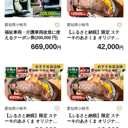
き行かなかった場所”を訪れると、また新たな発見があ
ります。
大阪（天王寺駅）から電車で約20分で訪れることがで
愛知県小牧市
愛知県小牧市
き、ふるさと納税をきっかけに、2021年に聖徳太子
福祉車両・介護車両改造に使
【ふるさと納税】限定 ステ
1400年御遠忌を迎えた斑鳩町にぜひお越しいただき、
えるクーポン券(200,000 円)
ーキのあさくま オリジナル
聖徳太子のおもかげに出会ってみてはいかがでしょう
お食事券 12000円 お好きなメ
669,000
42,000
円
円
か。
ニュー 好きなだけ コーンス
ープ カレー サラダ プリン ソ
フトクリーム デザート 愛知
県 小牧店 小牧市 チケット 送
料無料
愛知県小牧市
愛知県小牧市
【ふるさと納税】限定 ステ
【ふるさと納税】限定 ステ
ーキのあさくま オリジナル
ーキのあさくま オリジナル
お食事券 6000円 お好きなメ
お食事券 3000円 お好きなメ