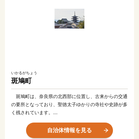
いかるがちょう
斑鳩町
斑鳩町は、奈良県の北西部に位置し、古来からの交通
の要所となっており、聖徳太子ゆかりの寺社や史跡が多
く残されています。
法隆寺・法起寺を構成資産とする「法隆寺地域の仏教
建造物」が、1993年12月に日本で初めて世界文化遺産
自治体情報を見る
に登録されて、2023年12月に30周年を迎えました。