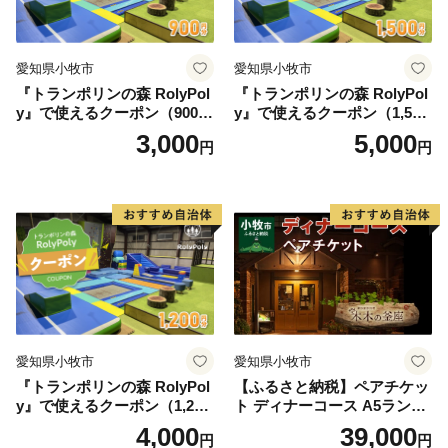
愛知県小牧市
愛知県小牧市
『トランポリンの森 RolyPol
『トランポリンの森 RolyPol
y』で使えるクーポン（900
y』で使えるクーポン（1,500
円）
円）
3,000
5,000
円
円
愛知県小牧市
愛知県小牧市
『トランポリンの森 RolyPol
【ふるさと納税】ペアチケッ
y』で使えるクーポン（1,200
ト ディナーコース A5ランク
円）
飛騨牛 コース 記念日 お誕生
4,000
39,000
円
円
日 特別な日 完全個室 ノンア