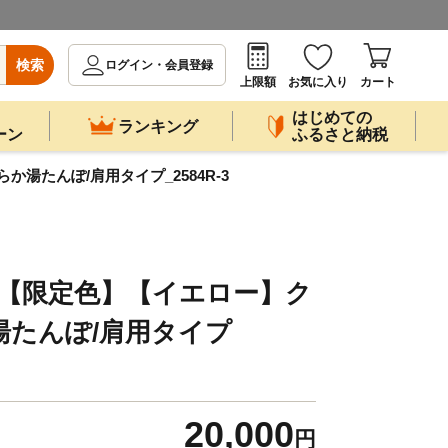
検索
ログイン・会員登録
上限額
お気に入り
カート
はじめての
ランキング
ーン
ふるさと納税
湯たんぽ/肩用タイプ_2584R-3
】【限定色】【イエロー】ク
湯たんぽ/肩用タイプ
20,000
円