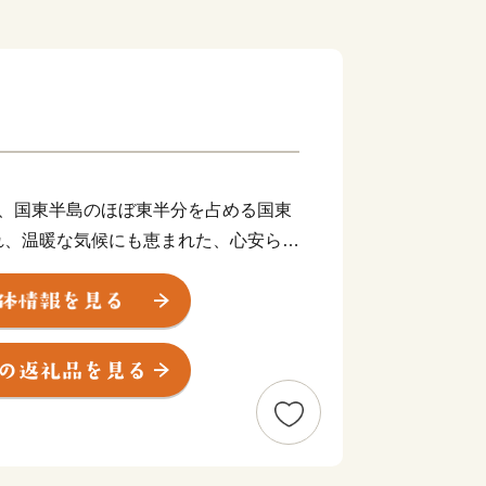
部、国東半島のほぼ東半分を占める国東
れ、温暖な気候にも恵まれた、心安らぐ
満山文化が発展し、数多く寺院や石仏な
仏の里くにさき」と呼ばれています。そ
、半島ならではの豊かな自然が生み出
山の幸、あらゆる旬の幸を日々堪能でき
は大分空港を有し、「大分県の空の玄関
分空港から東京（羽田）までは1時間