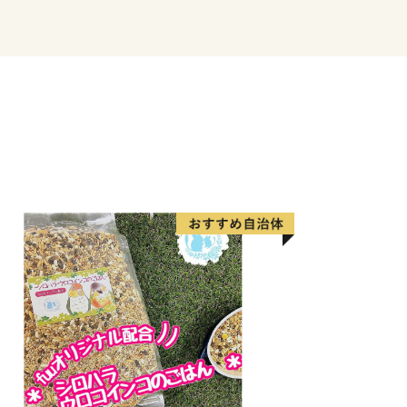
すくとっても便利です。また大阪・名古
ります。
ついて】
トお問い合わせフォームや市のメールア
だいた場合、通常、翌開庁日に返信する
レス誤りやサーバー障害などの理由でメ
がありますので、お手数をおかけします
くかお電話等にてお問い合わせください
。
進係
.kunisaki.lg.jp