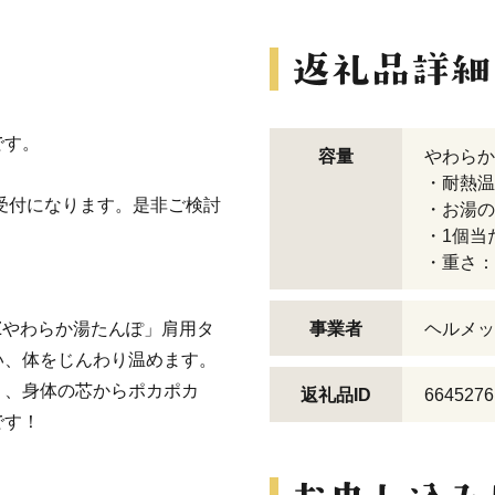
です。
容量
やわらか
・耐熱温
受付になります。是非ご検討
・お湯の
・1個当
・重さ：
Zやわらか湯たんぽ」肩用タ
事業者
ヘルメッ
い、体をじんわり温めます。
り、身体の芯からポカポカ
返礼品ID
6645276
です！