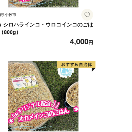
知県小牧市
uu シロハラインコ・ウロコインコのごは
（800g）
4,000
円