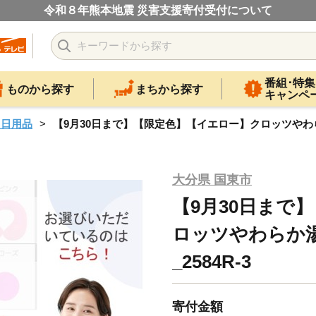
令和８年熊本地震 災害支援寄付受付について
番組･特集
ものから探す
まちから探す
キャンペ
・日用品
【9月30日まで】【限定色】【イエロー】クロッツやわらか
大分県 国東市
【9月30日まで
ロッツやわらか
_2584R-3
寄付金額