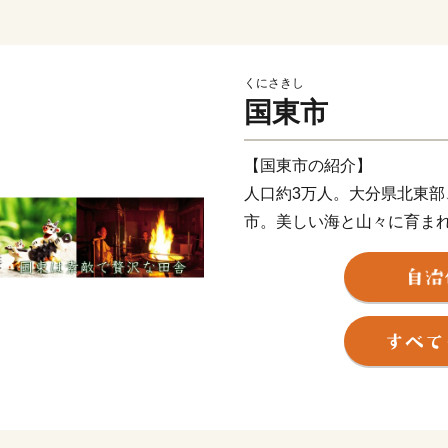
くにさきし
国東市
【国東市の紹介】
人口約3万人。大分県北東
市。美しい海と山々に育ま
癒しの郷。神仏習合の六郷
どが現存することから、「
して、やはり一番の自慢は
す、豊富な食材！海の幸・
ます。
～交通アクセス～ 国東市
口」と言われています。大