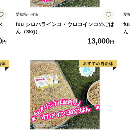
FAX：0978-72-5182
愛知県小牧市
愛
k
fuu シロハラインコ・ウロコインコのごは
f
ん（3kg）
ん
0
13,000
円
円