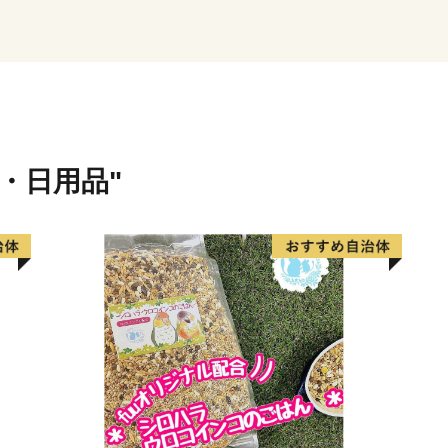
半！都会との行き来がしや
屋・ソウルとの定期便があ
【お問い合わせへの返信に
国東市では、ポータルサイ
貨・日用品"
ドレスにお問い合わせいた
こととしています。
もし返信がない場合はアド
ールが届いていない可能性
が、再度メールしていただ
ますようお願いいたします
国東市ふるさと納税推
アドレス：furusatonozei@city
TEL：0978-72-5175