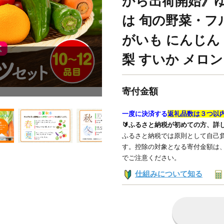
から出荷開始》
は 旬の野菜・フ
がいも にんじん 
梨 すいか メロン 
寄付金額
一度に決済する
返礼品数は３つ以
🔰ふるさと納税が初めての方、詳
ふるさと納税では原則として自己負
す。控除の対象となる寄付金額は
でご注意ください。
仕組みについて知る