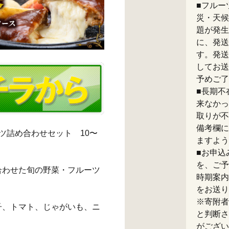
■フルー
災・天候
題が発生
に、発送
す。発送
してお送
予めご了
■長期不
来なかっ
取りが不
備考欄に
ツ詰め合わせセット 10〜
ますよう
■お申込
を、ご予
合わせた旬の野菜・フルーツ
時期案内
をお送り
※寄附者
子、トマト、じゃがいも、ニ
と判断さ
がござい