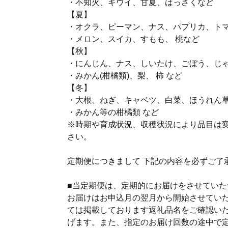
・不知火、キウイ、甘夏、はっさくなど
【夏】
・オクラ、ピーマン、ナス、パプリカ、ト
・メロン、スイカ、すもも、 桃など
【秋】
・にんじん、ナス、しいたけ、ごぼう、じ
・みかん(柑橘類)、梨、 柿 など
【冬】
・大根、ねぎ、キャベツ、白菜、ほうれん
・みかん等の柑橘類 など
※時期や育成状況、収穫状況により品目は
さい。
定期便につきまして 下記の内容を必ずご了
■当定期便は、定期的にお届けをさせてい
お届けはお申込月の翌月から開始させていた
ては掲載しております返礼品名をご確認い
げます。また、指定のお届け回数の途中で