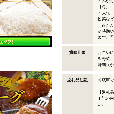
・みかん
【冬】
・大根、
松菜など
・みかん
※時期や
ます。予
賞味期限
お早めに
※野菜・
味期限が
返礼品注記
冷蔵庫で
【返礼品
下記の内
い。