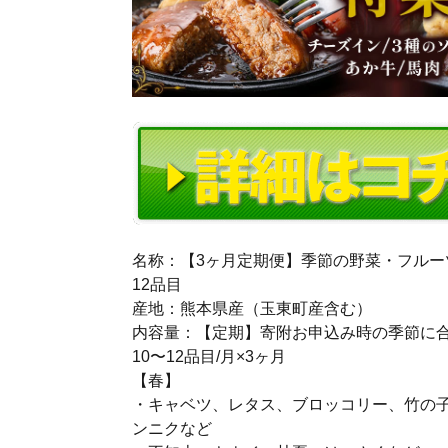
名称：【3ヶ月定期便】季節の野菜・フルー
12品目
産地：熊本県産（玉東町産含む）
内容量：【定期】寄附お申込み時の季節に
10〜12品目/月×3ヶ月
【春】
・キャベツ、レタス、ブロッコリー、竹の
ンニクなど