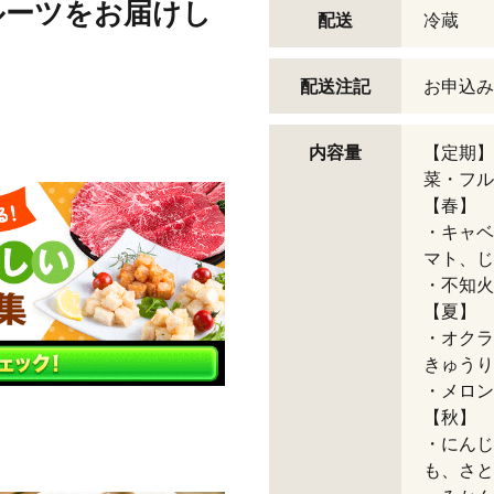
ルーツをお届けし
配送
冷蔵
配送注記
お申込み
内容量
【定期】
菜・フル
【春】
・キャベ
マト、じ
・不知火
【夏】
・オクラ
きゅうり
・メロン
【秋】
・にんじ
も、さと