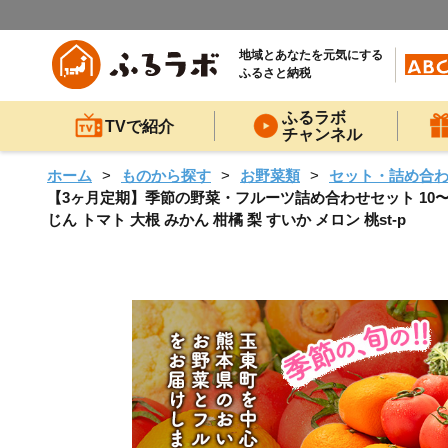
地域とあなたを元気にする
ふるさと納税
ふるラボ
TVで紹介
チャンネル
ホーム
ものから探す
お野菜類
セット・詰め合
【3ヶ月定期】季節の野菜・フルーツ詰め合わせセット 10〜
じん トマト 大根 みかん 柑橘 梨 すいか メロン 桃st-p