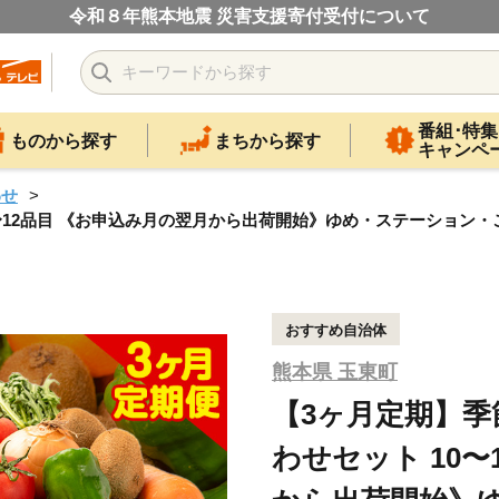
令和８年熊本地震 災害支援寄付受付について
番組･特集
ものから探す
まちから探す
キャンペ
わせ
12品目 《お申込み月の翌月から出荷開始》ゆめ・ステーション・こ
おすすめ自治体
熊本県 玉東町
【3ヶ月定期】
わせセット 10〜