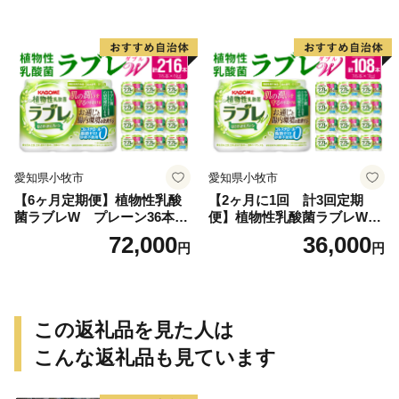
0 生きて腸まで届く 腸内環境
を改善 お通じ改善 ラブレ菌
KB290 乳酸菌飲料 飲料 カゴ
メ 習慣 送料無料
愛知県小牧市
愛知県小牧市
【6ヶ月定期便】植物性乳酸
【2ヶ月に1回 計3回定期
菌ラブレW プレーン36本
便】植物性乳酸菌ラブレW
（計216本）
プレーン36本（計108本）
72,000
36,000
円
円
この返礼品を見た人は
こんな返礼品も見ています