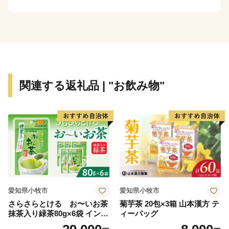
ゅうたんが一面に広がり、美しい景観が魅力です。
見頃に合わせ開催される市内最大のイベント「たきかわ
菜の花まつり」は、国内外から多くの観光客が訪れま
す。
関連する返礼品 | "お飲み物"
愛知県小牧市
愛知県小牧市
さらさらとける お〜いお茶
菊芋茶 20包×3箱 山本漢方 テ
抹茶入り緑茶80g×6袋 インス
ィーバッグ
タント緑茶 粉末緑茶 粉末茶