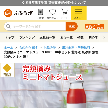
令和８年熊本地震 災害支援寄付受付について
上限額
お気に入り
カート
メニュー
検索
トップ
ランキング
返礼品一覧
まち一覧
特集
初心者ガイド
ホーム
ものから探す
お飲み物
果汁飲料・炭酸飲料
完熟摘みミニトマトジュース180ml 10本セット 北海道 無添加 無塩
100% とまと 滝川