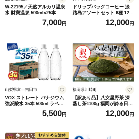
W-22195／天然アルカリ温泉
ドリップバッグコーヒー 淡
水 財寶温泉 500ml×25本
路島アソートセット 6種 120
袋 飲み比べ コーヒー
7,000
12,000
円
円
山梨県富士吉田市
福岡県川崎町
VOX ストレート バナジウム
【訳あり品】八女星野茶 深
強炭酸水 35本 500ml ラベル
蒸し茶1100g 福岡が誇る日本
レス【富士吉田市限定カート
茶_ 訳アリ 常温 お茶 茶袋 常
5,500
12,000
円
円
ン】
備品 おちゃ ocha 茶葉 緑茶
飲料 飲み物 八女 茶 日本茶
深むし茶 深蒸し 訳あり お茶
っぱ tea 八女茶 お手軽 簡単
小分け お土産 お取り寄せ グ