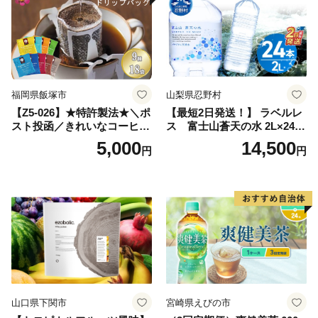
ルメ 福岡 九州 福岡県 国産
日本 ふかむし茶 ふかむし 家
庭用 自宅用 ちゃ りょくちゃ
ふかむしちゃ 急須 甘み 川崎
町 送料無料
福岡県飯塚市
山梨県忍野村
【Z5-026】★特許製法★＼ポ
【最短2日発送！】 ラベルレ
スト投函／きれいなコーヒー
ス 富士山蒼天の水 2L×24本
ドリップバッグ9種セット(18
（4ケース）※離島不可 天然
5,000
14,500
円
円
袋)ゆうパケットでお届け！
水 ミネラルウォーター 水 ペ
ットボトル 2000ml バナジウ
ム天然水 飲料水 軟水 鉱水 国
産 シリカ ミネラル 美容 備蓄
防災 長期保存 富士山 山梨県
忍野村
山口県下関市
宮崎県えびの市