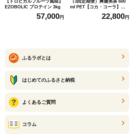
【トロピカルフルーツ風味】
（3回定期便）爽健美茶 600
EZOBOLIC プロテイン 3kg
ml PET【コカ・コーラ】ペ
ットボトル 1ケース(24本) 定
57,000
22,800
円
円
期便 3回(72本) セット お茶
カフェインゼロ ノンカフェ
イン ハトムギ ブレンド茶 宮
崎県 えびの市 送料無料
ふるラボとは
はじめてのふるさと納税
よくあるご質問
コラム