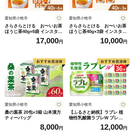
愛知県小牧市
愛知県小牧市
さらさらとける お〜いお茶
さらさらとける お〜いお茶
ほうじ茶40g×6袋 インスタン
ほうじ茶40g×3袋 インスタン
トほうじ茶 粉末ほうじ茶 粉
トほうじ茶 粉末ほうじ茶 粉
17,000
10,000
円
円
末茶 おーいお茶 粉末緑茶
末茶 おーいお茶 粉末緑茶
愛知県小牧市
愛知県小牧市
桑の葉茶 20包×3箱 山本漢方
【ふるさと納税】ラブレ 植
ティーバッグ
物性乳酸菌ラブレW プレーン
36本 80ml 甘さすっきり 砂糖
8,000
12,000
円
円
不使用 コレステロール 脂肪