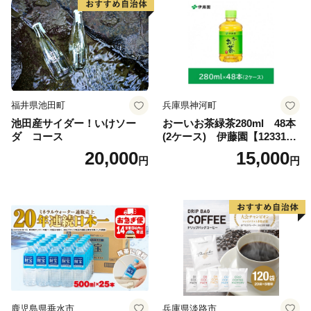
福井県池田町
兵庫県神河町
池田産サイダー！いけソー
おーいお茶緑茶280ml 48本
ダ コース
(2ケース) 伊藤園【123317
3】
20,000
15,000
円
円
鹿児島県垂水市
兵庫県淡路市