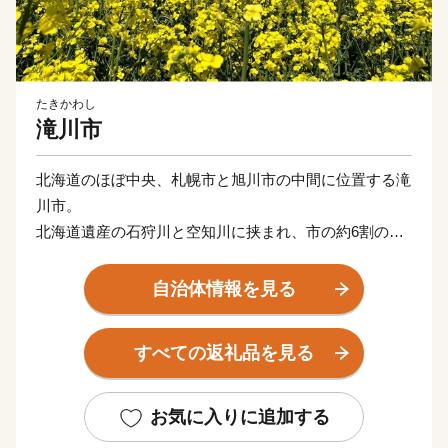
たきかわし
滝川市
北海道のほぼ中央、札幌市と旭川市の中間に位置する滝
川市。
北海道遺産の石狩川と空知川に挟まれ、市の約6割の地
域は森林や農地などの緑に囲まれた中空知地方の中核都
市です。
自治体情報を見る
夏は30℃を越え、冬は-20℃を下回る夏と冬の寒暖の差
の激しい内陸性気候であり、降雪量は約7mと北海道内
すべての返礼品を見る
でも有数の豪雪地帯です。
滝川市の自慢は、日本有数の作付面積を誇る菜の花畑。
お気に入りに追加する
開花時の5月下旬～6月上旬には市内に菜の花の黄色いじ