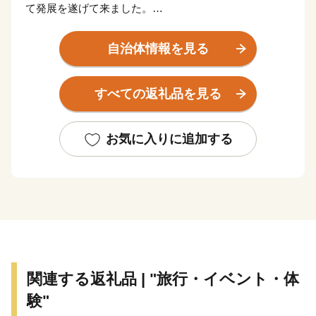
て発展を遂げて来ました。
また、唯一無二の歴史を持ち、今もその歴史をしのばせ
る大宰府政庁跡、水城跡、観世音寺、太宰府天満宮など
自治体情報を見る
の数多くの史跡や名所が存在する誇り高き国際観光都市
です。
すべての返礼品を見る
大伴旅人公や菅原道真公に代表される古からの大宰府と
最新のグルメやスイーツ、子どもの居場所など現代の太
宰府の魅力を融合させた「令和の都だざいふ」として住
お気に入りに追加する
まう人も訪れる人もともに慶び合えるまちづくりをすす
めています。
皆さまの応援をよろしくお願いいたします。
関連する返礼品 | "旅行・イベント・体
験"