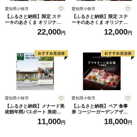
愛知県小牧市
愛知県小牧市
【ふるさと納税】限定 ステ
【ふるさと納税】限定 ステ
ーキのあさくま オリジナル
ーキのあさくま オリジナル
お食事券 6000円 お好きなメ
お食事券 3000円 お好きなメ
22,000
12,000
円
円
ニュー 好きなだけ コーンス
ニュー 好きなだけ コーンス
ープ カレー サラダ プリン ソ
ープ カレー サラダ プリン ソ
フトクリーム デザート 愛知
フトクリーム デザート 愛知
県 小牧店 小牧市 チケット 送
県 小牧店 小牧市 チケット 送
料無料
料無料
愛知県小牧市
愛知県小牧市
【ふるさと納税】メナード美
【ふるさと納税】ペア 食事
術館年間パスポート 美術館
券 コージーガーデンアザレ
メナード アート
ア アフタヌーン宝石箱 ホテ
11,000
18,000
円
円
ル特製 デザート 6種類 サン
ドウィッチ コーヒー または
紅茶 スイーツ アフタヌーン