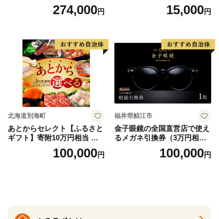
泊プラン＜デラックスツイン
274,000
15,000
円
円
＞
北海道別海町
福井県鯖江市
あとからセレクト【ふるさと
金子眼鏡の全国直営店で使え
ギフト】寄附10万円相当 あ
るメガネ引換券（3万円相
とから選べる！ ギフト いく
当） Bronze
100,000
100,000
円
円
ら ほたて 海鮮 牛肉 別海町
ケーキ アイス （ 後から 選べ
る カタログ カタログポイン
ト カタログギフト あとから
カタログ あとからカタログ
ポイント あとからカタログ
ギフト ふるさと納税 ）