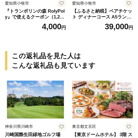
愛知県小牧市
愛知県小牧市
『トランポリンの森 RolyPol
【ふるさと納税】ペアチケッ
y』で使えるクーポン（1,200
ト ディナーコース A5ランク
円）
飛騨牛 コース 記念日 お誕生
4,000
39,000
円
円
日 特別な日 完全個室 ノンア
ルコール スパークリングワ
イン 1本付き デザート ドリ
ンク セレブレ お食事券 愛知
県 小牧市 送料無料
この返礼品を見た人は
こんな返礼品も見ています
神奈川県川崎市
東京都文京区
川崎国際生田緑地ゴルフ場
【東京ドームホテル】 3階 ス