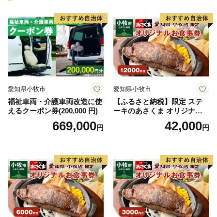
愛知県小牧市
愛知県小牧市
福祉車両・介護車両改造に使
【ふるさと納税】限定 ステ
えるクーポン券(200,000 円)
ーキのあさくま オリジナル
お食事券 12000円 お好きなメ
669,000
42,000
円
円
ニュー 好きなだけ コーンス
ープ カレー サラダ プリン ソ
フトクリーム デザート 愛知
県 小牧店 小牧市 チケット 送
料無料