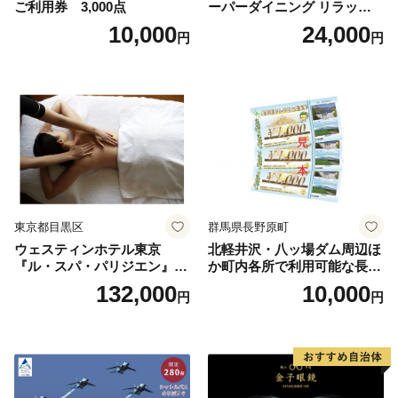
ご利用券 3,000点
ーパーダイニング リラッサ
ランチブッフェ お食事券 大
10,000
24,000
円
円
人1名様分 関東 東京 ご利用
券 ランチ 昼食 食事券 レスト
ラン ブッフェ 東京都 お食事
券
東京都目黒区
群馬県長野原町
ウェスティンホテル東京
北軽井沢・八ッ場ダム周辺ほ
『ル・スパ・パリジエン』選
か町内各所で利用可能な長野
べるボディセラピー90分/1名
原町ふるさと感謝券（3,000
132,000
10,000
円
円
円分）【トラベル 観光 旅行
お土産 群馬県 長野原町 北軽
井沢】