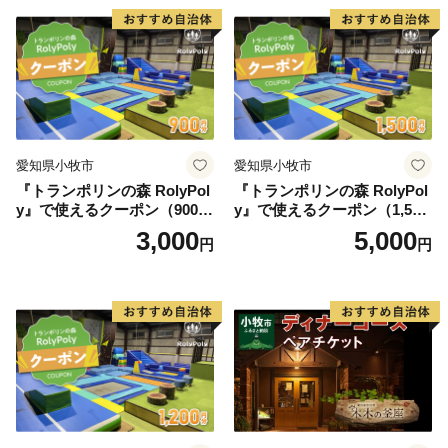
ティー チケット 券 2名様分
お祝 誕生日 記念日 名鉄小牧
ホテル 愛知県 小牧市 送料無
料
愛知県小牧市
愛知県小牧市
『トランポリンの森 RolyPol
『トランポリンの森 RolyPol
y』で使えるクーポン（900
y』で使えるクーポン（1,500
円）
円）
3,000
5,000
円
円