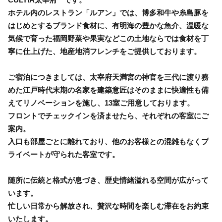
ホテル内のレストラン「ルアン」では、博多和牛や糸島豚を
はじめとするブランド食材に、有明海の豊かな魚介、温暖な
気候で育った福岡野菜や果実などこの土地ならでは食材を丁
寧に仕上げた、地産地消フレンチをご提供しております。
ご宿泊につきましては、太宰府天満宮の神官を三代に渡り務
めた江戸時代末期の名家を建築意匠はそのままに快適性も備
えてリノベーションを施し、13室ご用意しております。
フロントでチェックインを済ませたら、それぞれの客室にご
案内。
入口も部屋ごとに離れており、他のお客様との混雑もなくプ
ライベートが守られた客室です。
随所に伝統と格式が息づき、歴史情緒溢れる空間が広がって
います。
忙しい日常から解放され、贅沢な時間を楽しむ滞在をお約束
いたします。