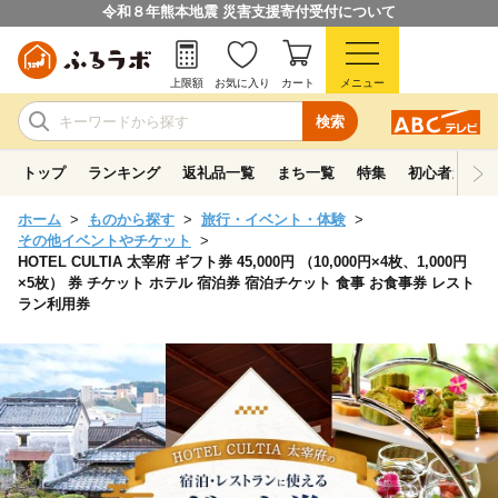
令和８年熊本地震 災害支援寄付受付について
上限額
お気に入り
カート
メニュー
検索
トップ
ランキング
返礼品一覧
まち一覧
特集
初心者ガイド
ホーム
ものから探す
旅行・イベント・体験
その他イベントやチケット
HOTEL CULTIA 太宰府 ギフト券 45,000円 （10,000円×4枚、1,000円
×5枚） 券 チケット ホテル 宿泊券 宿泊チケット 食事 お食事券 レスト
ラン利用券