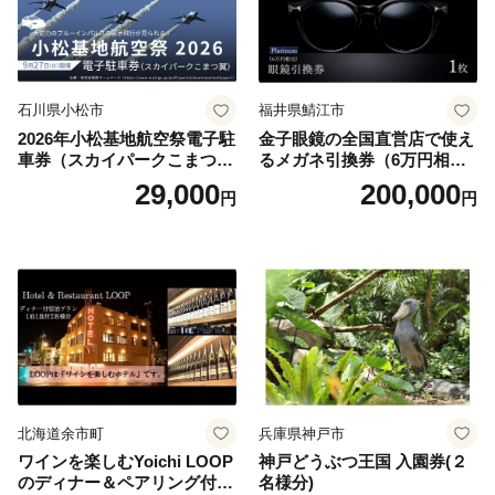
石川県小松市
福井県鯖江市
2026年小松基地航空祭電子駐
金子眼鏡の全国直営店で使え
車券（スカイパークこまつ
るメガネ引換券（6万円相
翼） 駐車場 シャトルバスの
当） Platinum
29,000
200,000
円
円
りばすぐ 石川県 小松市
北海道余市町
兵庫県神戸市
ワインを楽しむYoichi LOOP
神戸どうぶつ王国 入園券(２
のディナー＆ペアリング付宿
名様分)