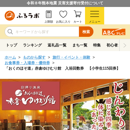
令和８年熊本地震 災害支援寄付受付について
上限額
お気に入り
カート
メニュー
検索
トップ
ランキング
返礼品一覧
まち一覧
特集
初心者ガイド
ホーム
ものから探す
旅行・イベント・体験
お食事券・入場券・優待券
「おくのほそ道」赤倉ゆけむり館 入浴回数券 【小学生115回券】