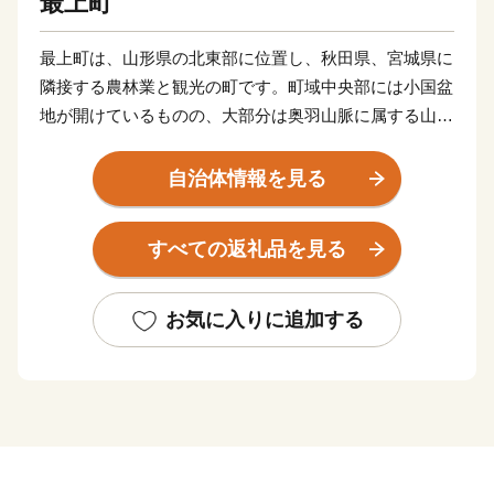
最上町
最上町は、山形県の北東部に位置し、秋田県、宮城県に
隣接する農林業と観光の町です。町域中央部には小国盆
地が開けているものの、大部分は奥羽山脈に属する山
岳・丘陵地帯で、最北端には標高1,365ｍの神室山、最
南端には1,075ｍの扇山がそびえています。気候的には
自治体情報を見る
寒冷多雨で、夏季には東風が吹き抜け、冬季は多雪。四
方が山々によってさえぎられているため、かつては“小
すべての返礼品を見る
国”と呼ばれ、一つの独立圏を形成してきました。基幹
産業は稲作を中心とした農業で、畜産や園芸を組み合わ
せた複合経営が進められています。また豊富な森林資源
お気に入りに追加する
を活用した木質バイオマス事業が、雇用の創出や産業の
振興にもつながっており、平成27年度には、国の「バイ
オマス産業都市構想」の認定を受け、今後もさらなる発
展が期待されています。加えて、温泉や農林業体験など
を利用した観光にも力を入れており、県内外から多くの
観光客が訪れています。