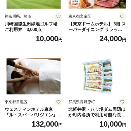
神奈川県川崎市
東京都文京区
川崎国際生田緑地ゴルフ場
【東京ドームホテル】 3階 ス
ご利用券 3,000点
ーパーダイニング リラッサ
ランチブッフェ お食事券 大
10,000
24,000
円
円
人1名様分 関東 東京 ご利用
券 ランチ 昼食 食事券 レスト
ラン ブッフェ 東京都 お食事
券
東京都目黒区
群馬県長野原町
ウェスティンホテル東京
北軽井沢・八ッ場ダム周辺ほ
『ル・スパ・パリジエン』選
か町内各所で利用可能な長野
べるボディセラピー90分/1名
原町ふるさと感謝券（3,000
132,000
10,000
円
円
円分）【トラベル 観光 旅行