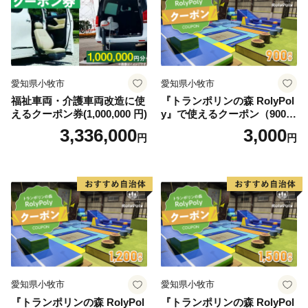
愛知県小牧市
愛知県小牧市
福祉車両・介護車両改造に使
『トランポリンの森 RolyPol
えるクーポン券(1,000,000 円)
y』で使えるクーポン（900
円）
3,336,000
3,000
円
円
愛知県小牧市
愛知県小牧市
『トランポリンの森 RolyPol
『トランポリンの森 RolyPol