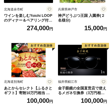
北海道余市町
兵庫県神戸市
ワインを楽しむYoichi LOOP
神戸どうぶつ王国 入園券(２
のディナー＆ペアリング付宿
名様分)
泊プラン＜デラックスツイン
274,000
15,000
円
円
＞
北海道別海町
福井県鯖江市
あとからセレクト【ふるさと
金子眼鏡の全国直営店で使え
ギフト】寄附10万円相当 あ
るメガネ引換券（3万円相
とから選べる！ ギフト いく
当） Bronze
100,000
100,000
円
円
ら ほたて 海鮮 牛肉 別海町
ケーキ アイス （ 後から 選べ