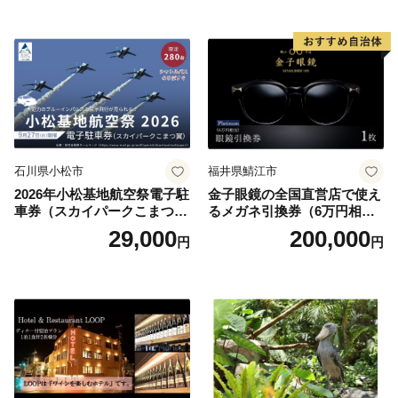
お土産 群馬県 長野原町 北軽
井沢】
石川県小松市
福井県鯖江市
2026年小松基地航空祭電子駐
金子眼鏡の全国直営店で使え
車券（スカイパークこまつ
るメガネ引換券（6万円相
翼） 駐車場 シャトルバスの
当） Platinum
29,000
200,000
円
円
りばすぐ 石川県 小松市