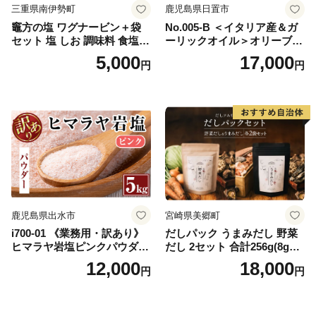
三重県南伊勢町
鹿児島県日置市
竈方の塩 ワグナービン＋袋
No.005-B ＜イタリア産＆ガ
セット 塩 しお 調味料 食塩
ーリックオイル＞オリーブオ
天然 ミネラル 調味料 ソルト
イルセット(200ml×2本) 日置
5,000
17,000
円
円
salt 料理 味付 おにぎり 三重
市 特産品 調味料 油 エキスト
県 南伊勢 伊勢 志摩 5000円 5
ラバージン オリーブ セット
000円以下 五千円
ガーリック【鹿児島オリー
ブ】
鹿児島県出水市
宮崎県美郷町
i700-01 《業務用・訳あり》
だしパック うまみだし 野菜
ヒマラヤ岩塩ピンクパウダー
だし 2セット 合計256g(8g×8
タイプ(5kg) 岩塩 塩 調味料
パック×2種×2セット) [岡田商
12,000
18,000
円
円
しお 保存料不使用 天然 パウ
店 宮崎県 美郷町 31ac0069]
ダータイプ グレインミルタ
国産 粉末 ダシ 出汁パック し
イプ 料理 バスソルト 入浴 普
いたけ 無塩
段使い ギフト 贈り物【ソル