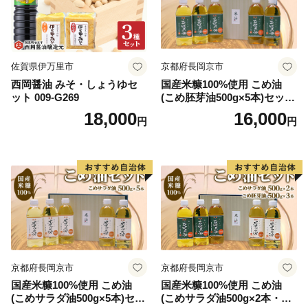
佐賀県伊万里市
京都府長岡京市
西岡醤油 みそ・しょうゆセ
国産米糠100%使用 こめ油
ット 009-G269
(こめ胚芽油500g×5本)セット
[1575]
18,000
16,000
円
円
京都府長岡京市
京都府長岡京市
国産米糠100%使用 こめ油
国産米糠100%使用 こめ油
(こめサラダ油500g×5本)セッ
(こめサラダ油500g×2本・こ