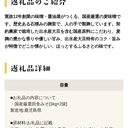
寛政12年創業の味噌・醤油屋がつくる、国産厳選の麦味噌で
す。歴史ある石積みの麹室で、人の手で製麹しています。契
約農家で栽培した出水産大豆を含む国産原料にこだわり、麦
麹の豊かな香りや優しい甘み、出水産大豆特有のコク・旨み
が特徴でどこか懐かしい、ほっとするふるさとの味です。
容量
■お礼品の内容について
・国産厳選田舎みそ[1kg×2袋]
製造地:鹿児島県
■原材料:お礼品に記載