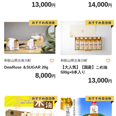
ト [1574]
め胚芽油500g×3本)セット [1
13,000
14,000
円
円
573]
和歌山県古座川町
和歌山県古座川町
DewRose ＆SUGAR 20g
【大人気】【国産】こめ油
500g×6本入り
8,000
円
13,000
円