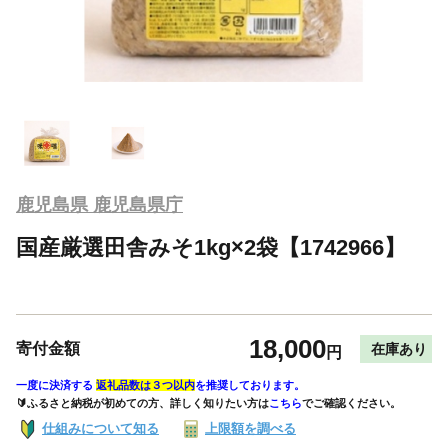
鹿児島県 鹿児島県庁
国産厳選田舎みそ1kg×2袋【1742966】
18,000
寄付金額
在庫あり
円
一度に決済する
返礼品数は３つ以内
を推奨しております。
🔰ふるさと納税が初めての方、詳しく知りたい方は
こちら
でご確認ください。
仕組みについて知る
上限額を調べる