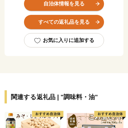
また，恵まれた自然環境は，農林水産業の優れた生産基
自治体情報を見る
盤をなしており，黒豚，黒毛和牛，お茶といった豊富な
食品や，健康・長寿につながる豊かな食文化を育み，魅
すべての返礼品を見る
力あふれる観光資源にもなっています。
お気に入りに追加する
関連する返礼品 | "調味料・油"