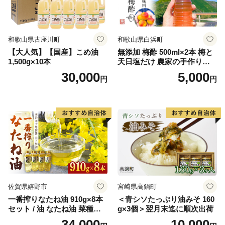
和歌山県古座川町
和歌山県白浜町
【大人気】【国産】こめ油
無添加 梅酢 500ml×2本 梅と
1,500g×10本
天日塩だけ 農家の手作り完
熟梅酢 調味料
30,000
5,000
円
円
佐賀県嬉野市
宮崎県高鍋町
一番搾りなたね油 910g×8本
＜青シソたっぷり油みそ 160
セット / 油 なたね油 菜種油
g×3個＞翌月末迄に順次出荷
ナタネ【山下製油】 [NBE00
34,000
10,000