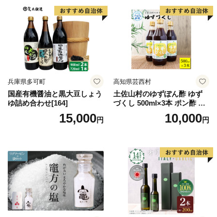
兵庫県多可町
高知県芸西村
国産有機醤油と黒大豆しょう
土佐山村のゆずぽん酢 ゆず
ゆ詰め合わせ[164]
づくし 500ml×3本 ポン酢 ポ
ンズ ゆず 柚子 調味料 さっぱ
15,000
10,000
円
円
り 美味しい おいしい 鍋 しゃ
ぶしゃぶ 冷奴 魚料理 蒸し料
理 ドレッシング セット