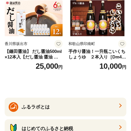
ティースマイル】
香川県坂出市
和歌山県印南町
【鎌田醤油】 だし醤油500ml
手作り醤油！一升瓶こいくち
×12本入【だし醤油 醤油 人気
しょうゆ ２本入り［Dm4］
おすすめ 人気だし醤油 出汁
｜手作り 醤油 和歌山県 印南
25,000
10,000
円
円
醤油 AE1021】
町 一升瓶 こいくちしょうゆ
伝統製法 醤油 日本食 調味料
地元産 大豆 小麦 塩 だし 煮
物 和食 醤油 肉料理 魚料理
野菜料理 醤油 郷土料理 家庭
料理 醤油
ふるラボとは
はじめてのふるさと納税