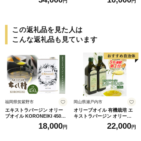
円
円
7]
この返礼品を見た人は
こんな返礼品も見ています
福岡県筑紫野市
岡山県瀬戸内市
エキストラバージン オリー
オリーブオイル 有機栽培 エ
ブオイル KORONEIKI 450g
キストラバージン オリーブ
[筑前たなか油屋 福岡県 筑紫
オイル シングル 2本 セット
18,000
22,000
円
円
野市 21760403] 油 食用油 オ
オーガニック 調味料 油 オリ
リーブ油
ーブ油 食用油 ギフト