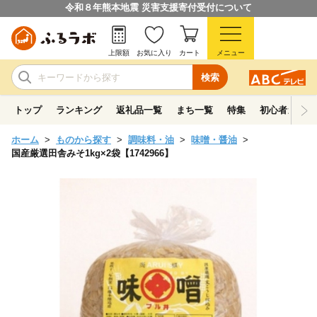
令和８年熊本地震 災害支援寄付受付について
上限額
お気に入り
カート
メニュー
検索
トップ
ランキング
返礼品一覧
まち一覧
特集
初心者ガイド
ホーム
ものから探す
調味料・油
味噌・醤油
国産厳選田舎みそ1kg×2袋【1742966】