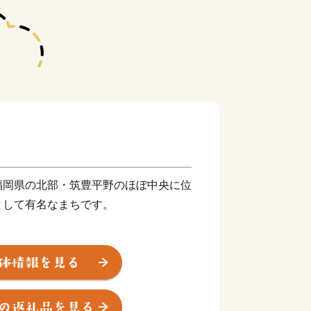
福岡県の北部・筑豊平野のほぼ中央に位
として有名なまちです。
川に代表される豊かな自然に恵まれ、春
プが咲き誇ります。また、江戸時代は
治以降は石炭業や鉄工業で筑豊炭田の中
深い歴史も息づいています。