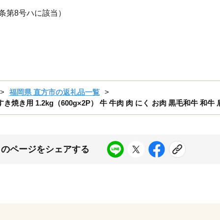
条第8号ハに該当）
福岡県 直方市の返礼品一覧
焼き用 1.2kg（600g×2P） 牛 牛肉 肉 にく お肉 黒毛和牛 和牛
このページをシェアする