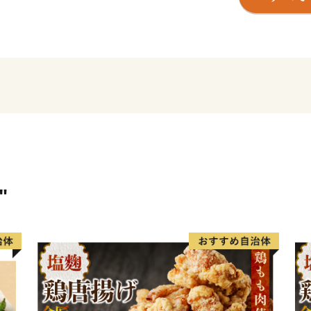
自然と歴史が織り成す直方
待ちしております。
※令和元年6月以降、総務
直方市内に住所を有する方
卒、ご理解のほどお願い申
"