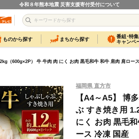
令和８年熊本地震 災害支援寄付受付について
番組･特集
ものから探す
まちから探す
キャンペ
kg（600g×2P） 牛 牛肉 肉 にく お肉 黒毛和牛 和牛 肩肉 肩ロー
福岡県 直方市
【A4～A5】 博
ぶ すき焼き用 1.2
にく お肉 黒毛和
ース 冷凍 国産