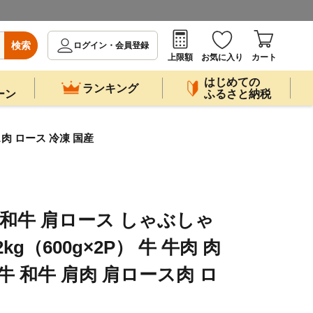
検索
ログイン・会員登録
上限額
お気に入り
カート
はじめての
ランキング
ーン
ふるさと納税
ス肉 ロース 冷凍 国産
多和牛 肩ロース しゃぶしゃ
kg（600g×2P） 牛 牛肉 肉
牛 和牛 肩肉 肩ロース肉 ロ