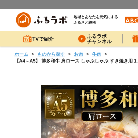
地域とあなたを元気にする
ふるさと納税
ふるラボ
TVで紹介
チャンネル
ホーム
ものから探す
お肉
牛肉
【A4～A5】 博多和牛 肩ロース しゃぶしゃぶ すき焼き用 1.2