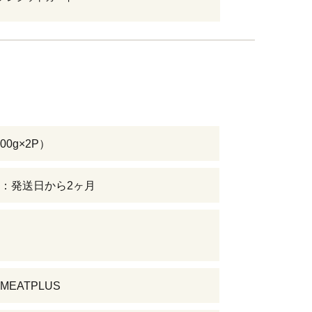
600g×2P）
：発送日から2ヶ月
EATPLUS