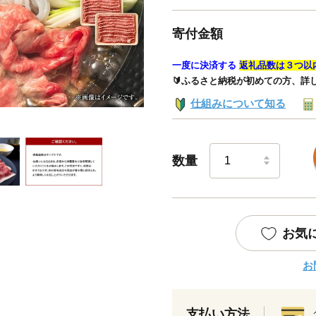
寄付金額
一度に決済する
返礼品数は３つ以
🔰ふるさと納税が初めての方、詳
仕組みについて知る
数量
お気
お
支払い方法