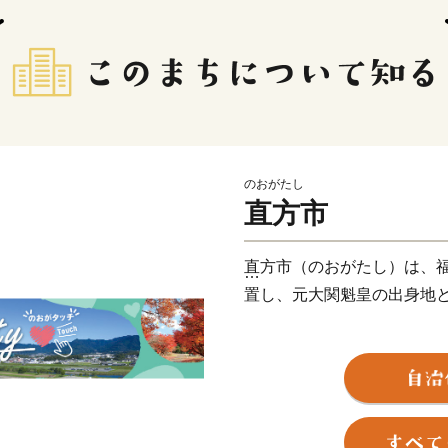
のおがたし
直方市
直方市（のおがたし）は、
置し、元大関魁皇の出身地
父なる福智山と母なる遠賀
には約13万本のチューリッ
直方藩の城下町として、明
心都市として栄えるなど、