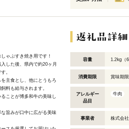
ぶしゃぶすき焼き用です！
容量
1.2kg（
入した後、県内で約20ヶ月
です。
消費期限
賞味期限
らを主食とし、他にとうもろ
用飼料も給与されます。
牛肉
アレルギー
いることが博多和牛の美味し
品目
厚な旨みが口中に広がる美味
事業者
株式会社M
ロースを厳選してお届けいた