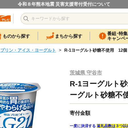
令和８年熊本地震 災害支援寄付受付について
番組･特集
ものから探す
まちから探す
キャンペ
・プリン・アイス・ヨーグルト
R-1ヨーグルト砂糖不使用 12個
茨城県 守谷市
R-1ヨーグルト砂
ーグルト砂糖不使
寄付金額
一度に決済する
返礼品数は３つ以