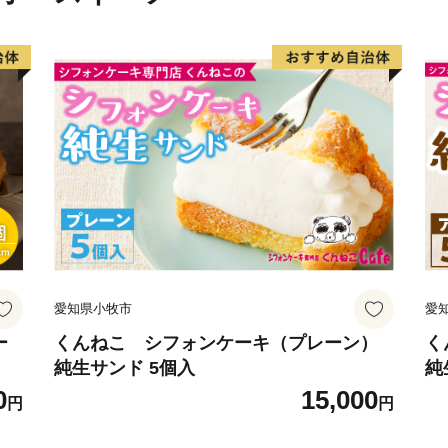
引き継ぐとともに、福祉の
より豊かなものにしていく
の取り組みに賛同していた
な財源を活用して、皆さん
めてまいります。
愛知県小牧市
愛
ー
くんねこ シフォンケーキ（プレーン）
く
純生サンド 5個入
純
0
15,000
円
円