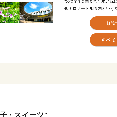
つの清流に囲まれた水と緑
40キロメートル圏内という
は単独で市制を施行しまし
水道など都市基盤の整備が進
パーセントに達し、環境に
2005年には待望のつくば
32分で結ばれることになり
よる「住みよさランキング」
ました。また2017年には
い街2017－」で、全国総
城市と同率1位）となりま
の方々からまちづくりに対
かげであります。
これからも、市では、さら
実と自然環境の調和のとれ
す。先人から引き継がれて
菓子・スイーツ"