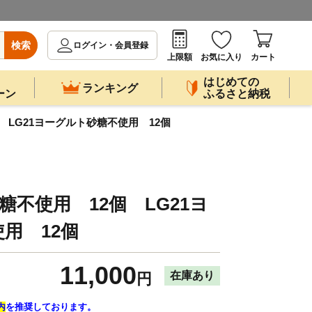
検索
ログイン・会員登録
上限額
お気に入り
カート
はじめての
ランキング
ーン
ふるさと納税
 LG21ヨーグルト砂糖不使用 12個
糖不使用 12個 LG21ヨ
用 12個
11,000
在庫あり
円
内
を推奨しております。