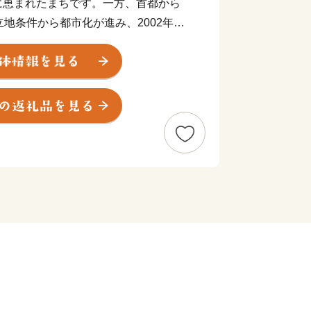
に恵まれたまちです。一方、首都から
立地条件から都市化が進み、2002年に
た。宅地開発とともに公園や街路、上下
み、特に下水道の普及率は、ほぼ100
やさしいまちづくりが進んでいます。
エクスプレスが開通、都心からわずか
ました。そして2008年、経済専門誌に
で、全国784都市中総合第1位となり
「シティブランド・ランキング－住みよ
合第1位（守谷市のほかに武蔵野市、大野
した。これも市民の皆様をはじめ、多く
するご理解とご協力をいただいてきたお
なる住みよさを目指し、都市機能の充
たまちづくりを積極的に進めてまいりま
きた豊かな自然や歴史的な財産を後世に