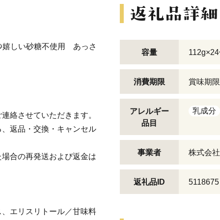
ﾞﾙﾄの嬉しい砂糖不使用 あっさ
容量
112g×2
。
消費期限
賞味期限
乳成分
アレルギー
ご連絡させていただきます。
品目
る、返品・交換・キャンセル
事業者
株式会社
た場合の再発送および返金は
返礼品ID
5118675
ス、エリスリトール／甘味料