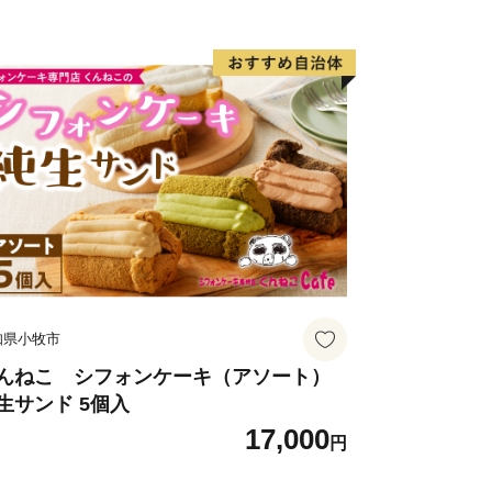
充実や教育文化などを育み、市民生活を
ため、郷土に愛着をお持ちの方々や本市
だける方々から寄附金を募り、その貴重
に愛される個性あるふるさとづくりを進
知県小牧市
んねこ シフォンケーキ（アソート）
生サンド 5個入
17,000
円