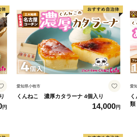
愛知県小牧市
愛
り
くんねこ 濃厚カタラーナ 4個入り
く
類
0
14,000
円
円