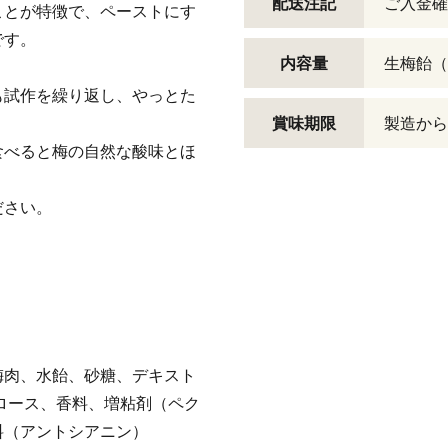
配送注記
ご入金確
ことが特徴で、ペーストにす
です。
内容量
生梅飴（
も試作を繰り返し、やっとた
賞味期限
製造から
食べると梅の自然な酸味とほ
ださい。
梅肉、水飴、砂糖、デキスト
ロース、香料、増粘剤（ペク
料（アントシアニン）