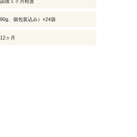
認後１ヶ月程度
90g、個包装込み）×24袋
12ヶ月