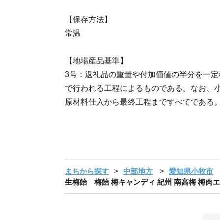
【保存方法】
常温
【地場産品基準】
3号：返礼品の重量や付加価値の半分を一定
で行われる工程によるものである。なお、
原材料仕入から最終工程まですべてである
まちから探す
中部地方
愛知県小牧市
生梅飴 梅飴 梅キャンディ 紀州 南高梅 梅肉エキ