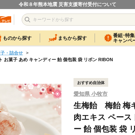
令和８年熊本地震 災害支援寄付受付について
番組･特集
ものから探す
まちから探す
キャンペ
菓子・詰合せ
お菓子 あめ キャンディー 飴 個包装 袋 リボン RIBON
おすすめ自治体
愛知県 小牧市
生梅飴 梅飴 梅
肉エキス ペース
ー 飴 個包装 袋 