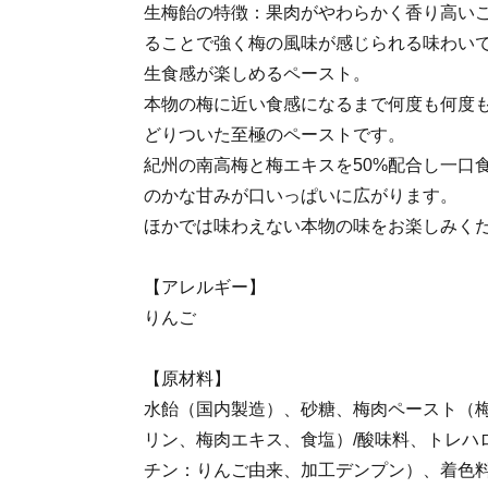
生梅飴の特徴：果肉がやわらかく香り高い
ることで強く梅の風味が感じられる味わい
生食感が楽しめるペースト。
本物の梅に近い食感になるまで何度も何度
どりついた至極のペーストです。
紀州の南高梅と梅エキスを50%配合し一口
のかな甘みが口いっぱいに広がります。
ほかでは味わえない本物の味をお楽しみく
【アレルギー】
りんご
【原材料】
水飴（国内製造）、砂糖、梅肉ペースト（
リン、梅肉エキス、食塩）/酸味料、トレハ
チン：りんご由来、加工デンプン）、着色