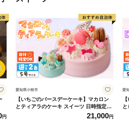
愛知県小牧市
愛
ー
【いちごのバースデーケーキ】マカロン
【
とティアラのケーキ スイーツ 日時指定可
と
デザート 洋菓子 お取り寄せ 愛知県 小牧
菓
0
21,000
円
円
市 送料無料 誕生日 クリスマス お祝い マ
誕
カロン デコレーションケーキ ホールケー
ー