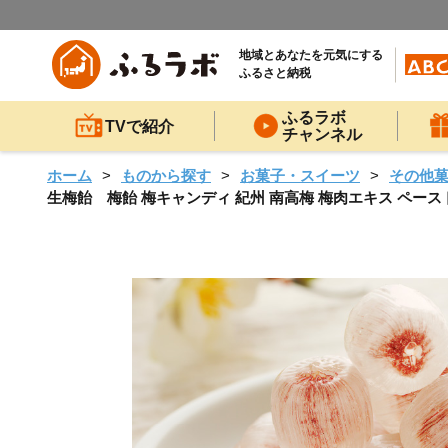
地域とあなたを元気にする
ふるさと納税
ふるラボ
TVで紹介
チャンネル
ホーム
ものから探す
お菓子・スイーツ
その他
生梅飴 梅飴 梅キャンディ 紀州 南高梅 梅肉エキス ペースト 