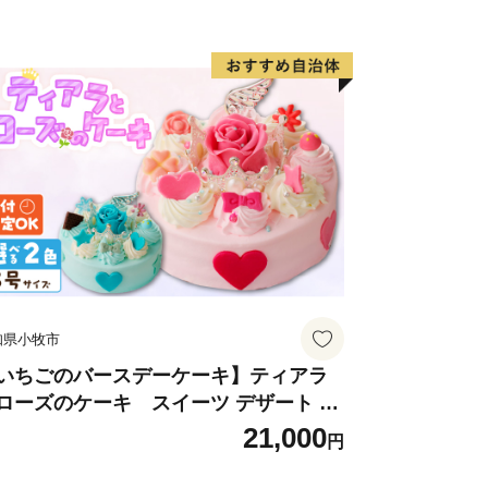
知県小牧市
いちごのバースデーケーキ】ティアラ
ローズのケーキ スイーツ デザート 洋
子 お取り寄せ 愛知県 小牧市 送料無料
21,000
円
生日 クリスマス お祝い ばら 花 フラワ
 デコレーション ホールケーキ 日時指定