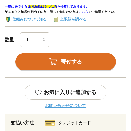
一度に決済する
返礼品数は３つ以内
を推奨しております。
🔰ふるさと納税が初めての方、詳しく知りたい方は
こちら
でご確認ください。
仕組みについて知る
上限額を調べる
数量
寄付する
お気に入りに追加する
お問い合わせについて
支払い方法
クレジットカード