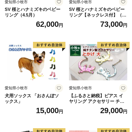
愛知県小牧市
愛知県小牧市
SV 桜とハナミズキのベビー
SV 桜とハナミズキのベビー
リング（4.5月）
リング【ネックレス付】（4.
5月）
62,000
73,000
円
円
愛知県小牧市
愛知県小牧市
犬用ソックス 「おさんぽソ
【ふるさと納税】ピアス イ
ックス」
ヤリング アクセサリー チタ
ン とかげ 計6種 金属アレル
15,000
29,000
円
円
ギー対応 軽い ピンク イエロ
ー ブルー 人気 おしゃれ 両耳
用 ギフト プレゼント 贈り物
贈答用 オリジナル ハンドメ