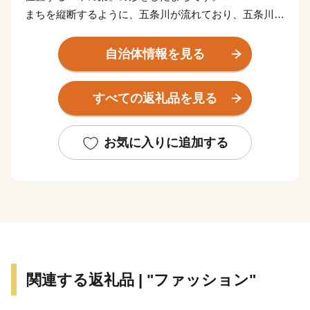
まちを縦断するように、五条川が流れており、五条川桜
並木は「日本さくら名所100選」に選ばれています。
また町内には、約６８０社の企業がある一方で、国宝松
自治体情報を見る
江城を築城した武将「堀尾吉晴公」の生誕地でもある
大口町には、史跡や豊かな田園風景も多く共存していま
すべての返礼品を見る
す。
令和２年の住民アンケートでは、住みやすさを感じてい
お気に入りに追加する
る住民の割合は93.2％でした。
これからも大口町をより良いまちにするため、暖かいご
支援をよろしくお願いいたします。
関連する返礼品 | "ファッション"