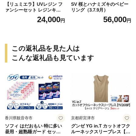
【リュミエラ】UVレジン フ
SV 桜とハナミズキのベビー
ァンシーセット レジンキッ
リング（3.7.9月）
ト ハンドメイド レジンクラ
24,000
56,000
円
円
フト アクセサリーキット 手
作り セット レジン LEDライ
ト
この返礼品を見た人は
こんな返礼品も見ています
香川県観音寺市
京都府宮津市
ソフィ はだおもい 特に多い
グンゼ YG in.T カットオフク
昼用・超熟睡ガード セット
ルーネックスリーブレス【Y