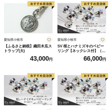
愛知県小牧市
愛知県小牧市
【ふるさと納税】織田木瓜ス
SV 桜とハナミズキのベビー
トラップ(大)
リング【ネックレス付】（3.
7.9月）
43,000
66,000
円
円