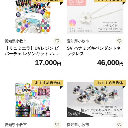
イド 純チタン 送料無料
愛知県小牧市
愛知県小牧市
【リュミエラ】UVレジン ビ
SV ハナミズキペンダントネ
バーチェ レジンキット ハン
ックレス
ドメイド レジンクラフト ア
17,000
46,000
円
円
クセサリーキット 手作り セ
ット レジン LEDライト
愛知県小牧市
愛知県小牧市