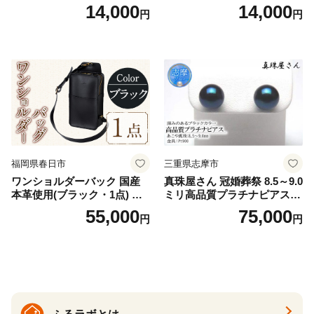
羽付き ナプキン 生理用品 サ
V2618P】Lサイズ クリアベ
14,000
14,000
円
円
ニタリー ユニ・チャーム
ージュ3枚セット [№5716-04
32]
福岡県春日市
三重県志摩市
ワンショルダーバック 国産
真珠屋さん 冠婚葬祭 8.5～9.0
本革使用(ブラック・1点) 鞄
ミリ高品質プラチナピアス P
バック バッグ カバン レザー
t900 志摩産アコヤ真珠 ブラ
55,000
75,000
円
円
国産 日本製 牛革 黒 革 革製
ックパール 黒真珠
品 手作り 男性 女性 レディー
ス メンズ【ksg1307-bk】【Z
enis】