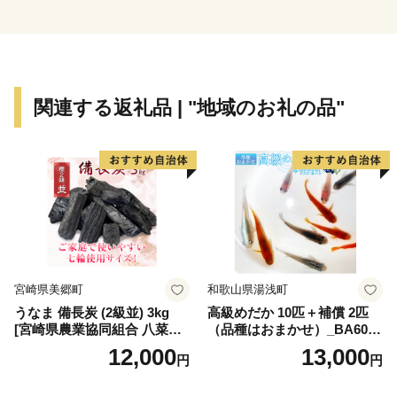
かみ町ふるさと応援寄附金」を新たに創設しました。
みなかみ町に対する、皆様の温かい応援を、心よりお
願い申し上げます。
関連する返礼品 | "地域のお礼の品"
宮崎県美郷町
和歌山県湯浅町
うなま 備長炭 (2級並) 3kg
高級めだか 10匹＋補償 2匹
[宮崎県農業協同組合 八菜館
（品種はおまかせ）_BA6001
ひゅうが店 宮崎県 美郷町 31
n
12,000
13,000
円
円
ap0012] BBQ 七輪 焼肉 高火
力 遠赤外線 長時間 燃焼 煙少
消臭 白炭 キャンプ バーベキ