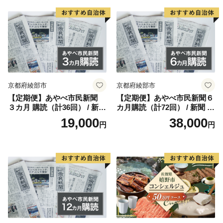
ュー 宮崎県 産 送料無料
京都府綾部市
京都府綾部市
【定期便】あやべ市民新聞
【定期便】あやべ市民新聞６
３カ月 購読（計36回） / 新聞
カ月購読（計72回） / 新聞 情
情報誌 定期購読 綾部市 / 株
報誌 定期購読 綾部市 / 株式
19,000
38,000
円
円
式会社あやべ市民新聞社［B
会社あやべ市民新聞社［BSC
SCB001］
B002］