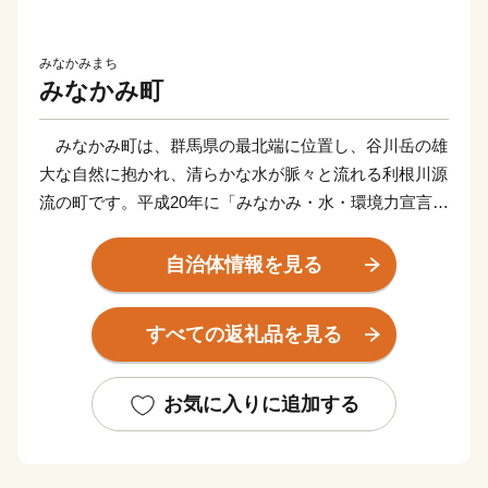
みなかみまち
みなかみ町
みなかみ町は、群馬県の最北端に位置し、谷川岳の雄
大な自然に抱かれ、清らかな水が脈々と流れる利根川源
流の町です。平成20年に「みなかみ・水・環境力宣言」
を行い、町の大切な自然を「まもる・いかす・ひろめ
る」取り組みを進めてきました。その取り組みが評価さ
自治体情報を見る
れ、平成29年6月に「ユネスコエコパークの登録」を受
けました。私たちは「生物多様性を守り、人と自然が持
すべての返礼品を見る
続的に共生できる地域づくり」を目指し、未来に伝えて
いきます。
みなかみ町ふるさと納税は、平成20年12月26日に
お気に入りに追加する
「みなかみ・水・環境力寄附金」を創設しました。平成
28年8月からは、寄付金の使い途を拡大し、より一層活
力と魅力あふれるふるさとづくりを推進するため「みな