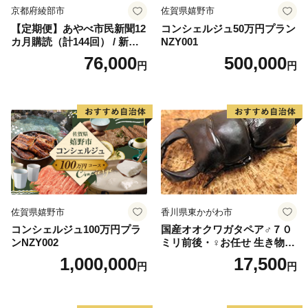
京都府綾部市
佐賀県嬉野市
【定期便】あやべ市民新聞12
コンシェルジュ50万円プラン
カ月購読（計144回） / 新聞
NZY001
情報誌 定期購読 綾部市 / 株
76,000
500,000
円
円
式会社あやべ市民新聞社［B
SCB003］
佐賀県嬉野市
香川県東かがわ市
コンシェルジュ100万円プラ
国産オオクワガタペア♂７０
ンNZY002
ミリ前後・♀お任せ 生き物生
き物
1,000,000
17,500
円
円