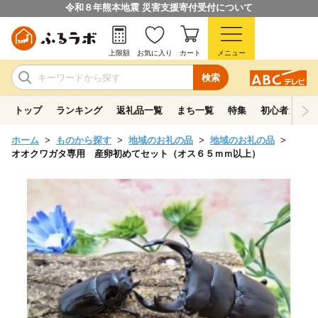
令和８年熊本地震 災害支援寄付受付について
上限額
お気に入り
カート
メニュー
検索
トップ
ランキング
返礼品一覧
まち一覧
特集
初心者ガイド
ホーム
ものから探す
地域のお礼の品
地域のお礼の品
オオクワガタ専用 産卵初めてセット（オス６５ｍｍ以上）