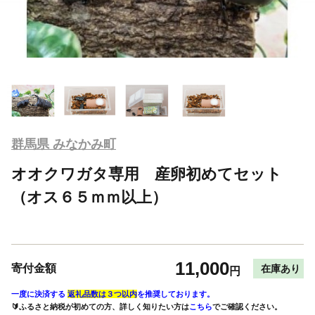
群馬県 みなかみ町
オオクワガタ専用 産卵初めてセット
（オス６５ｍｍ以上）
11,000
寄付金額
在庫あり
円
一度に決済する
返礼品数は３つ以内
を推奨しております。
🔰ふるさと納税が初めての方、詳しく知りたい方は
こちら
でご確認ください。