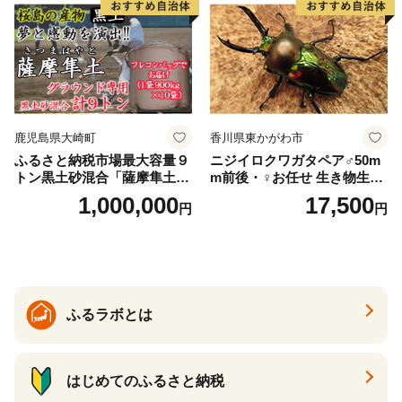
鹿児島県大崎町
香川県東かがわ市
ふるさと納税市場最大容量９
ニジイロクワガタペア♂50m
トン黒土砂混合「薩摩隼土」
m前後・♀お任せ 生き物生き
（夢と感動の演出のグラウン
物
1,000,000
17,500
円
円
ド用！）
ふるラボとは
はじめてのふるさと納税