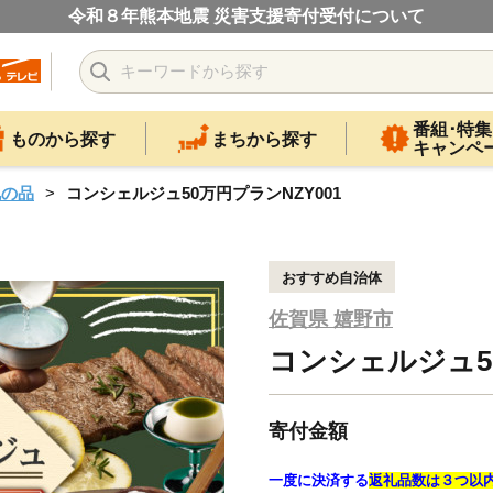
令和８年熊本地震 災害支援寄付受付について
番組･特集
ものから探す
まちから探す
キャンペ
礼の品
コンシェルジュ50万円プランNZY001
おすすめ自治体
佐賀県 嬉野市
コンシェルジュ50
寄付金額
一度に決済する
返礼品数は３つ以