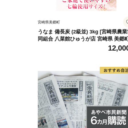
宮崎県美郷町
うなま 備長炭 (2級並) 3kg [宮崎県農
同組合 八菜館ひゅうが店 宮崎県 美郷町
1ap0012] BBQ 七輪 焼肉 高火力 遠赤
12,00
線 長時間 燃焼 煙少 消臭 白炭 キャン
バーベキュー 宮崎県 産 送料無料