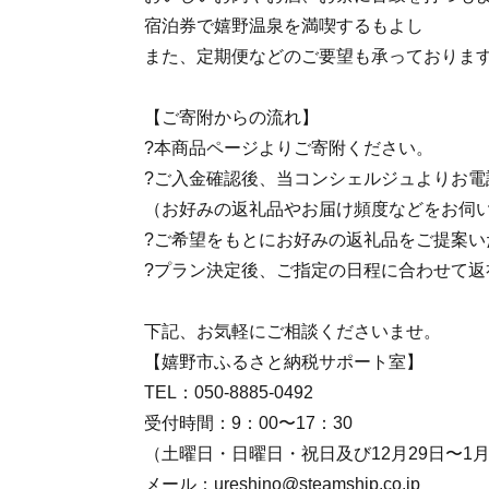
宿泊券で嬉野温泉を満喫するもよし
また、定期便などのご要望も承っておりま
【ご寄附からの流れ】
?本商品ページよりご寄附ください。
?ご入金確認後、当コンシェルジュよりお電
（お好みの返礼品やお届け頻度などをお伺
?ご希望をもとにお好みの返礼品をご提案い
?プラン決定後、ご指定の日程に合わせて返
下記、お気軽にご相談くださいませ。
【嬉野市ふるさと納税サポート室】
TEL：050‐8885‐0492
受付時間：9：00〜17：30
（土曜日・日曜日・祝日及び12月29日〜1
メール：ureshino@steamship.co.jp