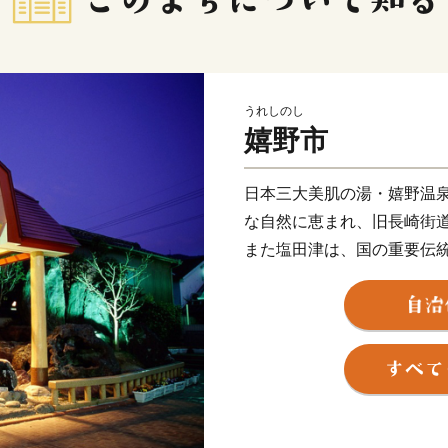
うれしのし
嬉野市
日本三大美肌の湯・嬉野温
な自然に恵まれ、旧長崎街
また塩田津は、国の重要伝
り、和紙や鍛冶、石工など
れています。
キャッチフレーズである「
ちづくりに取り組んでいま