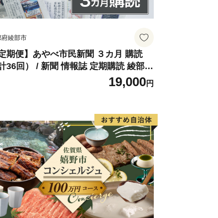
都府綾部市
定期便】あやべ市民新聞 ３カ月 購読
計36回） / 新聞 情報誌 定期購読 綾部市
 株式会社あやべ市民新聞社［BSCB00
19,000
円
］