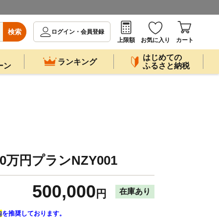
検索
ログイン・会員登録
上限額
お気に入り
カート
はじめての
ランキング
ーン
ふるさと納税
万円プランNZY001
500,000
在庫あり
円
内
を推奨しております。