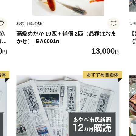
和歌山県湯浅町
京
業協
高級めだか 10匹＋補償 2匹（品種はおま
【
 3
かせ）_BA6001n
（
外
/
0
13,000
円
円
プ
1