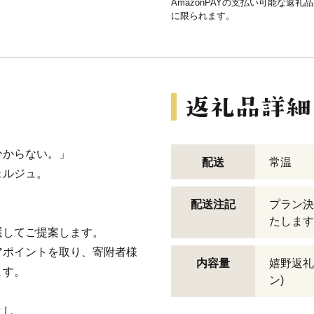
AmazonPAYの支払い可能な返礼
に限られます。
分からない。」
配送
常温
ェルジュ。
配送注記
プラン決
たします
選してご提案します。
アポイントを取り、寄附者様
内容量
嬉野返礼
ます。
ン)
よし