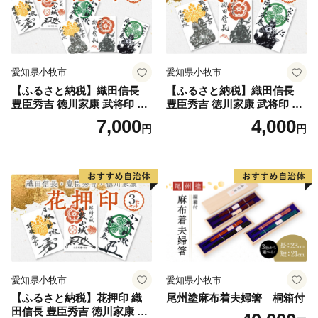
愛知県小牧市
愛知県小牧市
【ふるさと納税】織田信長
【ふるさと納税】織田信長
豊臣秀吉 徳川家康 武将印 花
豊臣秀吉 徳川家康 武将印 3
押印 6枚 セット イラスト 戦
枚 セット イラスト 戦国 武将
7,000
4,000
円
円
国 武将 小牧山城 墨絵 龍画師
小牧山城 墨絵 龍画師 書道ア
書道アーティスト 池谷公智
ーティスト 池谷公智 渾身の
渾身の一作 作品 雑貨 工芸品
一作 作品 雑貨 工芸品 グッズ
グッズ 愛知県 小牧市 お取り
愛知県 小牧市 お取り寄せ 送
寄せ 送料無料
料無料
愛知県小牧市
愛知県小牧市
【ふるさと納税】花押印 織
尾州塗麻布着夫婦箸 桐箱付
田信長 豊臣秀吉 徳川家康 3