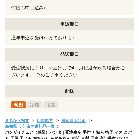
何度も申し込み可
申込期日
通年申込を受け付けております。
発送期日
受注状況により、お届けまで4ヶ月程度かかる場合がご
ざいます。 予めご了承ください。
配送
常温
冷蔵
冷凍
まちから探す
四国地方
高知県安芸市
高知県 安芸市の返礼品一覧
バンザイチェア（単品）パンダ | 受注生産 手作り 職人 椅子 イス こど
も 子供 子ども 赤ちゃん あかちゃん 幼児 木製 国産 高知県産 ひのき