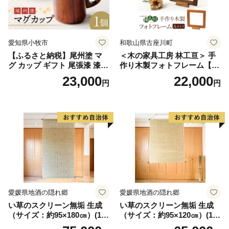
愛知県小牧市
和歌山県古座川町
【ふるさと納税】尾州塗 マ
＜木の家具工房 林工亘＞ 手
グ カップ ギフト 尾張漆 漆
作り木製フォトフレーム【A
漆器 漆器工芸 工芸品 芸術性
タイプ】
23,000
22,000
円
円
実用性 抗菌性 美味しく安全
な食事 手作り 贈答用 くつろ
ぎ おうち時間 プレゼント 抗
ウイルス効果 お取り寄せ 愛
知県 小牧市 送料無料
愛媛県地酒の隠れ郷
愛媛県地酒の隠れ郷
い草のスクリーン無垢 生成
い草のスクリーン無垢 生成
（サイズ：約95×180㎝）(14
（サイズ：約95×120㎝）(14
3)
4)