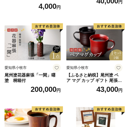
40,000
円
枚 セット 戦国 武将 小牧山城
4,000
円
墨絵 龍画師 書道アーティス
ト 池谷公智 渾身の一作 作品
雑貨 工芸品 グッズ 愛知県 小
牧市 お取り寄せ 送料無料
愛知県小牧市
愛知県小牧市
尾州塗花器麻張「一閑」曙
【ふるさと納税】尾州塗 ペ
塗 桐箱付
ア マグ カップ ギフト 尾張漆
漆 漆器 漆器工芸 工芸品 芸術
200,000
43,000
円
円
性 実用性 抗菌性 美味しく安
全な食事 手作り 贈答用 くつ
ろぎ おうち時間 プレゼント
抗ウイルス効果 お取り寄せ
愛知県 小牧市 送料無料