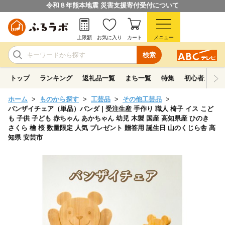
令和８年熊本地震 災害支援寄付受付について
上限額
お気に入り
カート
メニュー
検索
トップ
ランキング
返礼品一覧
まち一覧
特集
初心者ガイド
ホーム
ものから探す
工芸品
その他工芸品
バンザイチェア（単品）パンダ | 受注生産 手作り 職人 椅子 イス こど
も 子供 子ども 赤ちゃん あかちゃん 幼児 木製 国産 高知県産 ひのき
さくら 檜 桜 数量限定 人気 プレゼント 贈答用 誕生日 山のくじら舎 高
知県 安芸市