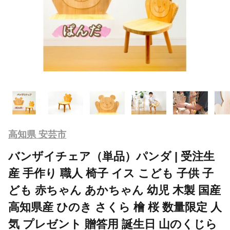
高知県 安芸市
バンザイチェア（単品）パンダ | 受注生
産 手作り 職人 椅子 イス こども 子供 子
ども 赤ちゃん あかちゃん 幼児 木製 国産
高知県産 ひのき さくら 檜 桜 数量限定 人
気 プレゼント 贈答用 誕生日 山のくじら