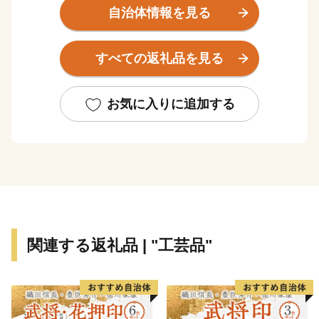
海と山の大自然の恵みをたっぷりうけて、豊かな人と特
自治体情報を見る
産品を育んでいます。
ちりめんじゃこに、幻の地鶏土佐ジロー、土佐文旦に、
すべての返礼品を見る
マンゴーと美味しいもんがたくさん！
これからも安芸市の魅力をいっぱいお届けしていきま
す！
お気に入りに追加する
応援よろしくお願いいたします♪
皆様のご意見をお聞かせください。
〒784-8501 高知県安芸市土居82-1
安芸市 商工観光水産課
電話 ：050-1730-1320
FAX ：050-3730-4146
関連する返礼品 | "工芸品"
メール：aki@furusato-supports.com