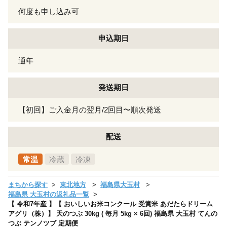
何度も申し込み可
申込期日
通年
発送期日
【初回】ご入金月の翌月/2回目〜順次発送
配送
常温
冷蔵
冷凍
まちから探す
東北地方
福島県大玉村
福島県 大玉村の返礼品一覧
【 令和7年産 】【 おいしいお米コンクール 受賞米 あだたらドリーム
アグリ（株）】 天のつぶ 30kg ( 毎月 5kg × 6回) 福島県 大玉村 てんの
つぶ テンノツブ 定期便