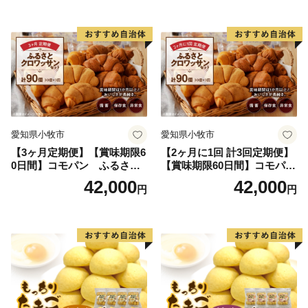
愛知県小牧市
愛知県小牧市
【3ヶ月定期便】【賞味期限6
【2ヶ月に1回 計3回定期便】
0日間】コモパン ふるさと
【賞味期限60日間】コモパ
クロワッサンセット（計90
ン ふるさとクロワッサンセ
42,000
42,000
円
円
個）／災害用備蓄 保存食 非
ット（計90個）／災害用備蓄
常食 防災グッズにも
保存食 非常食 防災グッズに
も