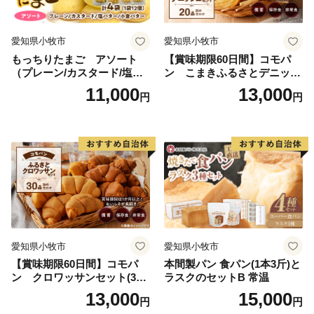
「日本で最も美しい村」連合に加盟を果たしました。
愛知県小牧市
愛知県小牧市
もっちりたまご アソート
【賞味期限60日間】コモパ
（プレーン/カスタード/塩バ
ン こまきふるさとデニッシ
ター/小倉バター）
ュセット（20個入り）／災害
11,000
13,000
円
円
用備蓄 保存食 非常食 防災グ
ッズにも
愛知県小牧市
愛知県小牧市
【賞味期限60日間】コモパ
本間製パン 食パン(1本3斤)と
ン クロワッサンセット(30
ラスクのセットB 常温
個入り)／災害用備蓄 保存食
13,000
15,000
円
円
非常食 防災グッズにも