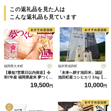
この返礼品を見た人は
こんな返礼品も見ています
福岡県大木町
福井県池田町
【最短7営業日以内発送】令
「未来へ耕す池田米」認証
和7年産 福岡県産米 夢つくし
池田町産コシヒカリ３kg【お
15kg 精米 ※北海道・沖縄・
1人様につき３セットまで】
19,500
10,000
円
円
離島は配送不可