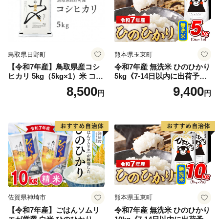
鳥取県日野町
熊本県玉東町
【令和7年産】鳥取県産コシ
令和7年産 無洗米 ひのひかり
ヒカリ 5kg（5kg×1）米 コシ
5kg《7-14日以内に出荷予定
ヒカリ こしひかり お米 白米
(土日祝除く)》コメ 米 無洗米
8,500
9,400
円
円
精米 5キロ おこめ こめ コメ
高レビュー｜人気米 熊本県
真空パック包装 真空包装 長
産米 お米 生活応援米
期保存 単一原料米 鳥取県日
野町産 Elevation
佐賀県神埼市
熊本県玉東町
【令和7年産】ごはんソムリ
令和7年産 無洗米 ひのひかり