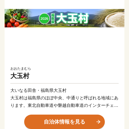
おおたまむら
大玉村
大いなる田舎・福島県大玉村
大玉村は福島県のほぼ中央、中通りと呼ばれる地域にあ
ります。東北自動車道や磐越自動車道のインターチェン
ジから約10分。
国道4号線が村の東部地区を縦断しており、国道に隣接
自治体情報を見る
する「あだたらの里直売所」では村内で収穫された、新