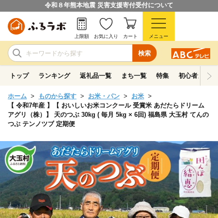
令和８年熊本地震 災害支援寄付受付について
上限額
お気に入り
カート
メニュー
検索
トップ
ランキング
返礼品一覧
まち一覧
特集
初心者ガイド
ホーム
ものから探す
お米・パン
お米
【 令和7年産 】【 おいしいお米コンクール 受賞米 あだたらドリーム
アグリ（株）】 天のつぶ 30kg ( 毎月 5kg × 6回) 福島県 大玉村 てんの
つぶ テンノツブ 定期便