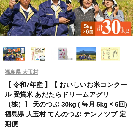
福島県 大玉村
【 令和7年産 】【 おいしいお米コンクー
ル 受賞米 あだたらドリームアグリ
（株）】 天のつぶ 30kg ( 毎月 5kg × 6回)
福島県 大玉村 てんのつぶ テンノツブ 定
期便