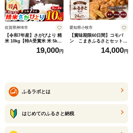
佐賀県神埼市
愛知県小牧市
【令和7年産】さがびより 精
【賞味期限60日間】コモパ
米 10kg【特A受賞米 米 5kg×
ン こまきふるさとセット
2袋 お米 コメ こめ 国産 美味
（24個入り）／災害用備蓄
19,000
14,000
円
円
しい ブランド米 人気 ランキ
保存食 非常食 防災グッズに
ング 増田米穀】(H015224)
も
ふるラボとは
はじめてのふるさと納税