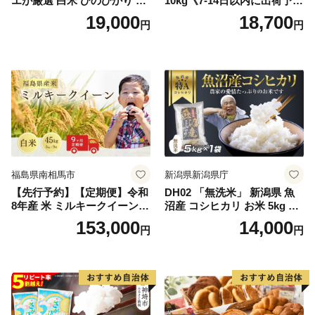
エが厳選 白米 ひのひかり 10
10kg《7-14日以内に出荷予定
kg【神埼市産 米 お米 精米 白
(土日祝除く)》コメ 米 無洗米
19,000
18,700
円
円
米 10kg 5kg×2 ひのひかり ブ
令和7年産 高レビュー｜人気
ランド米 食味鑑定士】(H063
米 熊本県産米 お米 生活応援
164)
米
福島県南相馬市
新潟県新潟県庁
【先行予約】【定期便】令和
DH02 「無洗米」 新潟県 魚
8年産 米 ミルキークイーン
沼産 コシヒカリ お米 5kg こ
白米 45kg (5kg×9回) | ミルキ
しひかり 精米 米（お米の美
153,000
14,000
円
円
ークイーン 米5kg 福島 福島
味しい炊き方ガイド付き）
県産 福島産 精米 お米 米 コ
メ 武田ファーム サムランド
福島県 南相馬市 cu006-ae