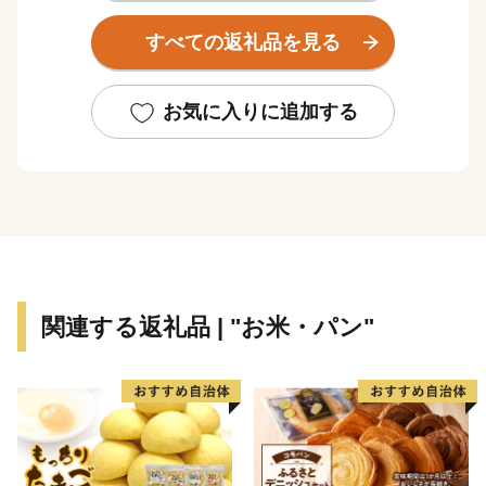
鮮な農産物を販売しています。
すべての返礼品を見る
◆大玉村はこんな村
主な産業は農業です。
お気に入りに追加する
安達太良山を源流とする安達太良川、百日川、杉田川の
3つの豊かな流れが水田を潤し、全国に誇れる自慢のお
いしいお米がつくられています。
また、ソバの生産にも取り組み、良質のソバを栽培して
います。
大玉村は「居(い)久(ぐ)根(ね)」を多く有した村です。
関連する返礼品 | "お米・パン"
いぐねの「い」は「居」で家を、「くね」は「久根」で
土地の境界を意味しています。
屋敷を取り囲む屋敷林は、防風・防雪林としてなくては
ならないものです。安達太良山から吹き付けられる風を
考慮した先人の知恵になります。
この「居久根」を有した風景の美しさから、2014年に