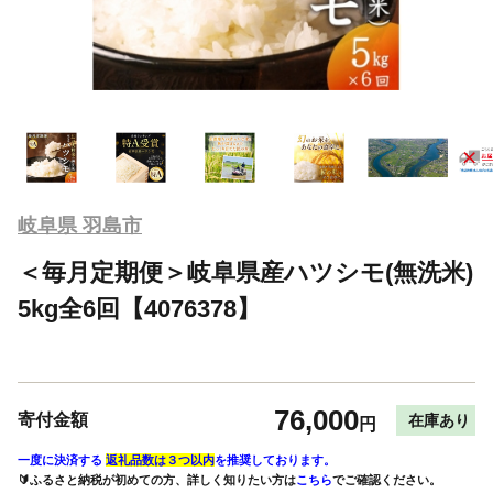
岐阜県 羽島市
＜毎月定期便＞岐阜県産ハツシモ(無洗米)
5kg全6回【4076378】
76,000
寄付金額
在庫あり
円
一度に決済する
返礼品数は３つ以内
を推奨しております。
🔰ふるさと納税が初めての方、詳しく知りたい方は
こちら
でご確認ください。