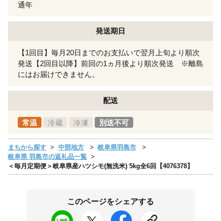
通年
発送期日
【1回目】毎月20日までのお支払いで翌月上旬より順次
発送【2回目以降】前回の1ヵ月後より順次発送 ※離島
にはお届けできません。
配送
常温
冷蔵
冷凍
別送不可
まちから探す
中部地方
岐阜県羽島市
岐阜県 羽島市の返礼品一覧
＜毎月定期便＞岐阜県産ハツシモ(無洗米) 5kg全6回【4076378】
このページをシェアする