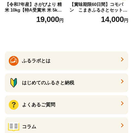
【令和7年産】さがびより 精
【賞味期限60日間】コモパ
米 10kg【特A受賞米 米 5kg×
ン こまきふるさとセット
2袋 お米 コメ こめ 国産 美味
（24個入り）／災害用備蓄
19,000
14,000
円
円
しい ブランド米 人気 ランキ
保存食 非常食 防災グッズに
ング 増田米穀】(H015224)
も
ふるラボとは
はじめてのふるさと納税
よくあるご質問
コラム