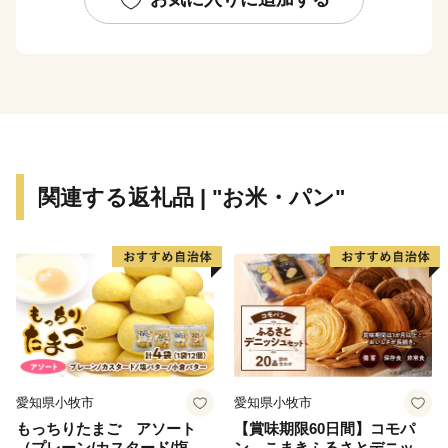
関連する返礼品 | "お米・パン"
愛知県小牧市
愛知県小牧市
もっちりたまご アソート
【賞味期限60日間】コモパ
（プレーン/カスタード/塩バ
ン こまきふるさとデニッシ