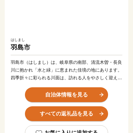
はしまし
羽島市
羽島市（はしまし）は、岐阜県の南部、清流木曽・長良
川に抱かれ「水と緑」に恵まれた佳境の地にあります。
四季折々に彩られる川面は、訪れる人をやさしく迎えて
くれます。
東海道新幹線岐阜羽島駅、名神高速道路岐阜羽島インタ
自治体情報を見る
ーチェンジを併せ持つ「岐阜県の表玄関」羽島市は、こ
のような自然豊かな地で、交通の要衝としても大きく発
すべての返礼品を見る
展しています。
中部圏での経済・文化両面に果たす役割も極めて大き
く、注目される都市の一つとして数えられています。
お気に入りに追加する