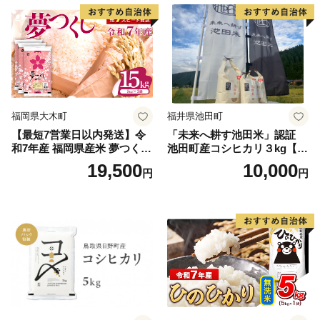
福岡県大木町
福井県池田町
【最短7営業日以内発送】令
「未来へ耕す池田米」認証
和7年産 福岡県産米 夢つくし
池田町産コシヒカリ３kg【お
15kg 精米 ※北海道・沖縄・
1人様につき３セットまで】
19,500
10,000
円
円
離島は配送不可