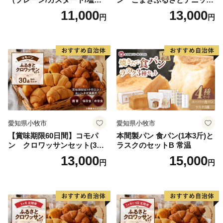
ター/小倉バター）
ュセット（20個入り）／災害
11,000
13,000
円
円
用備蓄 保存食 非常食 防災グ
ッズにも
愛知県小牧市
愛知県小牧市
【賞味期限60日間】コモパ
本間製パン 食パン(1本3斤)と
ン クロワッサンセット(30
ラスクのセットB 常温
個入り)／災害用備蓄 保存食
13,000
15,000
円
円
非常食 防災グッズにも