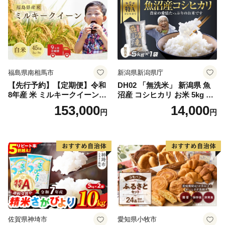
福島県南相馬市
新潟県新潟県庁
【先行予約】【定期便】令和
DH02 「無洗米」 新潟県 魚
8年産 米 ミルキークイーン
沼産 コシヒカリ お米 5kg こ
白米 45kg (5kg×9回) | ミルキ
しひかり 精米 米（お米の美
153,000
14,000
円
円
ークイーン 米5kg 福島 福島
味しい炊き方ガイド付き）
県産 福島産 精米 お米 米 コ
メ 武田ファーム サムランド
福島県 南相馬市 cu006-ae
佐賀県神埼市
愛知県小牧市