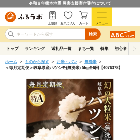
令和８年熊本地震 災害支援寄付受付について
上限額
お気に入り
カート
メニュー
検索
トップ
ランキング
返礼品一覧
まち一覧
特集
初心者ガイド
ホーム
ものから探す
お米・パン
無洗米
＜毎月定期便＞岐阜県産ハツシモ(無洗米) 5kg全6回【4076378】