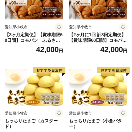
愛知県小牧市
愛知県小牧市
【3ヶ月定期便】【賞味期限6
【2ヶ月に1回 計3回定期便】
0日間】コモパン ふるさと
【賞味期限60日間】コモパ
クロワッサンセット（計90
ン ふるさとクロワッサンセ
42,000
42,000
円
円
個）／災害用備蓄 保存食 非
ット（計90個）／災害用備蓄
常食 防災グッズにも
保存食 非常食 防災グッズに
も
愛知県小牧市
愛知県小牧市
もっちりたまご（カスター
もっちりたまご（小倉バタ
ド）
ー）