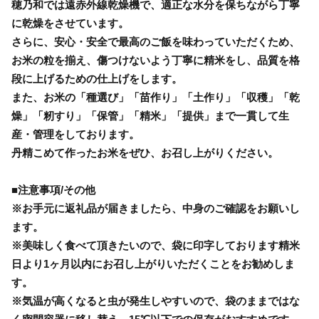
穂乃和では遠赤外線乾燥機で、適正な水分を保ちながら丁寧
に乾燥をさせています。
さらに、安心・安全で最高のご飯を味わっていただくため、
お米の粒を揃え、傷つけないよう丁寧に精米をし、品質を格
段に上げるための仕上げをします。
また、お米の「種選び」「苗作り」「土作り」「収穫」「乾
燥」「籾すり」「保管」「精米」「提供」まで一貫して生
産・管理をしております。
丹精こめて作ったお米をぜひ、お召し上がりください。
■注意事項/その他
※お手元に返礼品が届きましたら、中身のご確認をお願いし
ます。
※美味しく食べて頂きたいので、袋に印字しております精米
日より1ヶ月以内にお召し上がりいただくことをお勧めしま
す。
※気温が高くなると虫が発生しやすいので、袋のままではな