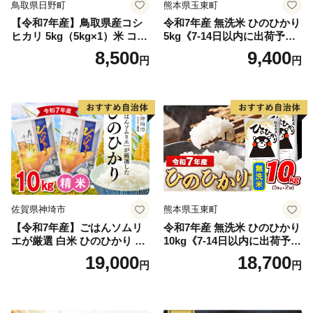
鳥取県日野町
熊本県玉東町
【令和7年産】鳥取県産コシ
令和7年産 無洗米 ひのひかり
ヒカリ 5kg（5kg×1）米 コシ
5kg《7-14日以内に出荷予定
ヒカリ こしひかり お米 白米
(土日祝除く)》コメ 米 無洗米
8,500
9,400
円
円
精米 5キロ おこめ こめ コメ
高レビュー｜人気米 熊本県
真空パック包装 真空包装 長
産米 お米 生活応援米
期保存 単一原料米 鳥取県日
野町産 Elevation
佐賀県神埼市
熊本県玉東町
【令和7年産】ごはんソムリ
令和7年産 無洗米 ひのひかり
エが厳選 白米 ひのひかり 10
10kg《7-14日以内に出荷予定
kg【神埼市産 米 お米 精米 白
(土日祝除く)》コメ 米 無洗米
19,000
18,700
円
円
米 10kg 5kg×2 ひのひかり ブ
令和7年産 高レビュー｜人気
ランド米 食味鑑定士】(H063
米 熊本県産米 お米 生活応援
164)
米