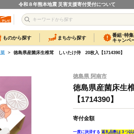
令和８年熊本地震 災害支援寄付受付について
番組･特集
ものから探す
まちから探す
キャンペ
山菜
徳島県産菌床生椎茸 しいたけ侍 20枚入【1714390】
徳島県 阿南市
徳島県産菌床生椎
【1714390】
寄付金額
一度に決済する
返礼品数は３つ以