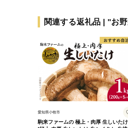
関連する返礼品 | "お野
愛知県小牧市
駒来ファームの 極上・肉厚 生しいたけ