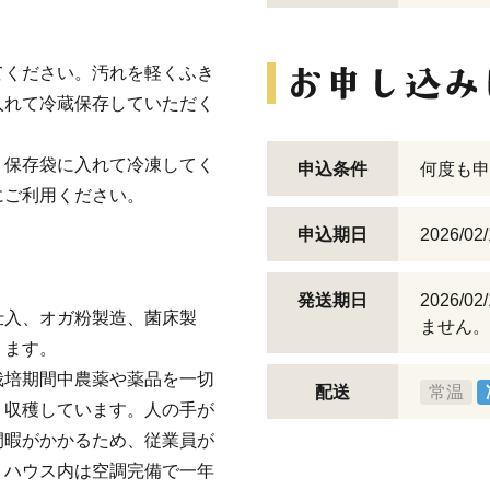
てください。汚れを軽くふき
入れて冷蔵保存していただく
、保存袋に入れて冷凍してく
申込条件
何度も申
にご利用ください。
申込期日
2026/02
発送期日
2026/
仕入、オガ粉製造、菌床製
ません。
ります。
栽培期間中農薬や薬品を一切
配送
常温
・収穫しています。人の手が
間暇がかかるため、従業員が
、ハウス内は空調完備で一年