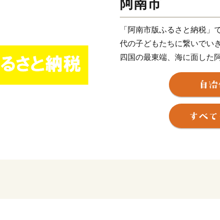
阿南市
「阿南市版ふるさと納税」
代の子どもたちに繋いでい
四国の最東端、海に面した
模で深刻な問題となってい
い、アクションをおこし、
社会づくりを実現していく
ています。
返礼品を提供するのは「EARTH
（ESPA）に登録している
業者とともに新たなムーブ
※「EARTH SHIP PAR
認定する、環境保全・美化
提供に対して積極的に取り