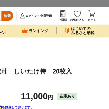
検索
ログイン・会員登録
上限額
お気に入り
カート
はじめての
ランキング
ーン
ふるさと納税
茸 しいたけ侍 20枚入
11,000
在庫あり
円
内
を推奨しております。