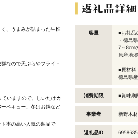
よく、うまみが詰まった生椎
容量
■お礼品
・徳島県
7～8cm
原産地:
抜群なので天ぷらやフライ・
■原材料
徳島県産
消費期限
■賞味期
いっていますので、しいたけカ
バーベキュー、冬はお鍋など
事業者
新野木材
ート率の高い人気の製品で
返礼品ID
6958635