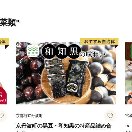
菜類"
京都府京丹波町
宮
京丹波町の黒豆・和知黒の特産品詰め合
＜