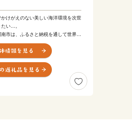
でかけがえのない美しい海洋環境を次世
きたい…。
阿南市は、ふるさと納税を通して世界規
る海岸・海洋汚染に対して真摯に向き合
普及していくことによって、持続可能な
「阿南市オリジナル」の制度運用を行っ
 SHIP PARTNER ANAN」
事業者です。阿南市では、このESPA事
メントを起こしていきます！
TNER ANAN」登録事業者とは…阿南市が
・啓発活動や環境配慮商品やサービスの
組む事業者です。