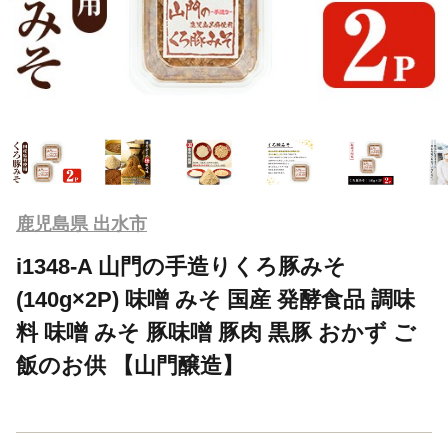
鹿児島県 出水市
i1348-A 山門の手造りくろ豚みそ
(140g×2P) 味噌 みそ 国産 発酵食品 調味
料 味噌 みそ 豚味噌 豚肉 黒豚 おかず ご
飯のお供 【山門醸造】