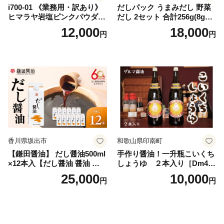
i700-01 《業務用・訳あり》
だしパック うまみだし 野菜
ヒマラヤ岩塩ピンクパウダー
だし 2セット 合計256g(8g×8
タイプ(5kg) 岩塩 塩 調味料
パック×2種×2セット) [岡田商
12,000
18,000
円
円
しお 保存料不使用 天然 パウ
店 宮崎県 美郷町 31ac0069]
ダータイプ グレインミルタ
国産 粉末 ダシ 出汁パック し
イプ 料理 バスソルト 入浴 普
いたけ 無塩
段使い ギフト 贈り物【ソル
ティースマイル】
香川県坂出市
和歌山県印南町
【鎌田醤油】 だし醤油500ml
手作り醤油！一升瓶こいくち
×12本入【だし醤油 醤油 人気
しょうゆ ２本入り［Dm4］
おすすめ 人気だし醤油 出汁
｜手作り 醤油 和歌山県 印南
25,000
10,000
円
円
醤油 AE1021】
町 一升瓶 こいくちしょうゆ
伝統製法 醤油 日本食 調味料
地元産 大豆 小麦 塩 だし 煮
物 和食 醤油 肉料理 魚料理
野菜料理 醤油 郷土料理 家庭