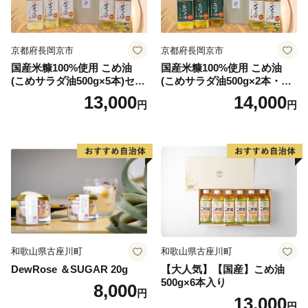
京都府長岡京市
京都府長岡京市
国産米糠100%使用 こめ油
国産米糠100%使用 こめ油
(こめサラダ油500g×5本)セッ
(こめサラダ油500g×2本・こ
ト [1574]
め胚芽油500g×3本)セット [1
13,000
14,000
円
円
573]
和歌山県古座川町
和歌山県古座川町
DewRose ＆SUGAR 20g
【大人気】【国産】こめ油
500g×6本入り
8,000
円
13,000
円