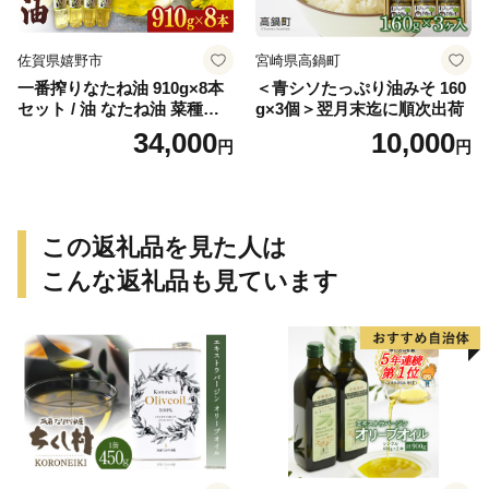
佐賀県嬉野市
宮崎県高鍋町
一番搾りなたね油 910g×8本
＜青シソたっぷり油みそ 160
セット / 油 なたね油 菜種油
g×3個＞翌月末迄に順次出荷
ナタネ【山下製油】 [NBE00
34,000
10,000
円
円
7]
この返礼品を見た人は
こんな返礼品も見ています