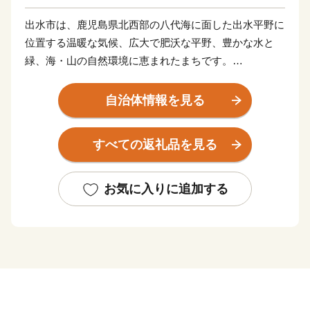
出水市は、鹿児島県北西部の八代海に面した出水平野に
位置する温暖な気候、広大で肥沃な平野、豊かな水と
緑、海・山の自然環境に恵まれたまちです。
市には、毎年一万羽を超えるツルが飛来する世界的な越
冬地(国の特別天然記念物に指定)や江戸時代、要衝の地
自治体情報を見る
として薩摩藩最大の外城が置かれた、
出水麓武家屋敷群(国の重要伝統的建造物保存地区に選
すべての返礼品を見る
定)などを有しており、往時の面影が今も残る「ツルと
歴史のまち」です。
お気に入りに追加する