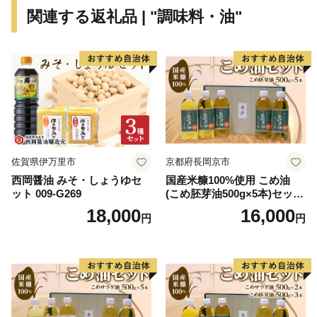
関連する返礼品 | "調味料・油"
佐賀県伊万里市
京都府長岡京市
西岡醤油 みそ・しょうゆセ
国産米糠100%使用 こめ油
ット 009-G269
(こめ胚芽油500g×5本)セット
[1575]
18,000
16,000
円
円