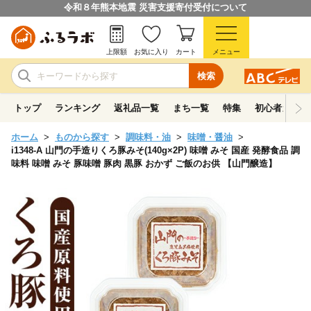
令和８年熊本地震 災害支援寄付受付について
上限額
お気に入り
カート
メニュー
検索
トップ
ランキング
返礼品一覧
まち一覧
特集
初心者ガイド
ホーム
ものから探す
調味料・油
味噌・醤油
i1348-A 山門の手造りくろ豚みそ(140g×2P) 味噌 みそ 国産 発酵食品 調
味料 味噌 みそ 豚味噌 豚肉 黒豚 おかず ご飯のお供 【山門醸造】