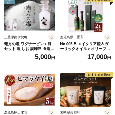
三重県南伊勢町
鹿児島県日置市
竈方の塩 ワグナービン＋袋
No.005-B ＜イタリア産＆ガ
セット 塩 しお 調味料 食塩
ーリックオイル＞オリーブオ
天然 ミネラル 調味料 ソルト
イルセット(200ml×2本) 日置
5,000
17,000
円
円
salt 料理 味付 おにぎり 三重
市 特産品 調味料 油 エキスト
県 南伊勢 伊勢 志摩 5000円 5
ラバージン オリーブ セット
000円以下 五千円
ガーリック【鹿児島オリー
ブ】
鹿児島県出水市
宮崎県美郷町