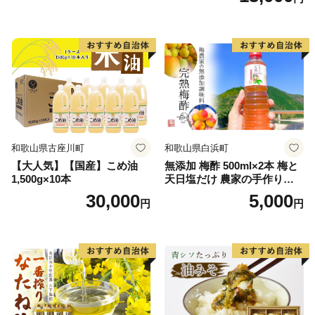
和歌山県古座川町
和歌山県白浜町
【大人気】【国産】こめ油
無添加 梅酢 500ml×2本 梅と
1,500g×10本
天日塩だけ 農家の手作り完
熟梅酢 調味料
30,000
5,000
円
円