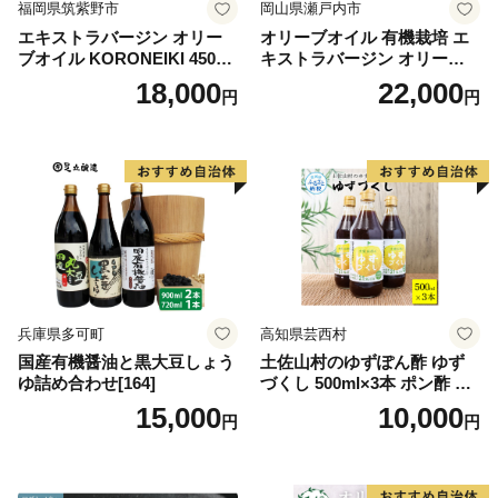
福岡県筑紫野市
岡山県瀬戸内市
エキストラバージン オリー
オリーブオイル 有機栽培 エ
ブオイル KORONEIKI 450g
キストラバージン オリーブ
[筑前たなか油屋 福岡県 筑紫
オイル シングル 2本 セット
18,000
22,000
円
円
野市 21760403] 油 食用油 オ
オーガニック 調味料 油 オリ
リーブ油
ーブ油 食用油 ギフト
兵庫県多可町
高知県芸西村
国産有機醤油と黒大豆しょう
土佐山村のゆずぽん酢 ゆず
ゆ詰め合わせ[164]
づくし 500ml×3本 ポン酢 ポ
ンズ ゆず 柚子 調味料 さっぱ
15,000
10,000
円
円
り 美味しい おいしい 鍋 しゃ
ぶしゃぶ 冷奴 魚料理 蒸し料
理 ドレッシング セット