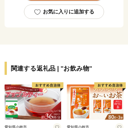
・災害等への対策を強化し、安全・安心なまちづくり
お気に入りに追加する
（河川維持補修・修繕にかかる経費など）
・活力ある産業が集積し、やりがいを感じるしごとづく
り
（企業立地促進奨励金にかかる経費など）
・結婚・出産・子育て等の希望を実現できる社会づくり
（こどもの医療費の助成にかかる経費など）
・地域と拠点がつながり、快適に暮らせる環境づくり
関連する返礼品 | "お飲み物"
（生活交通地域路線の維持にかかる経費など）
・人を呼び込み、にぎわいと交流を生む魅力づくり
（観光誘客、マイクロツーリズム推進にかかる経費な
ど）
・地方創生推進（地域産業デジタル変革事業にかかる経
費など）
・地域ブランドの推進（ふるさと納税のPRにかかる経
費など）
愛知県小牧市
愛知県小牧市