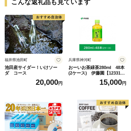
こんな返礼品も見ています
福井県池田町
兵庫県神河町
池田産サイダー！いけソー
おーいお茶緑茶280ml 48本
ダ コース
(2ケース) 伊藤園【123317
3】
20,000
15,000
円
円