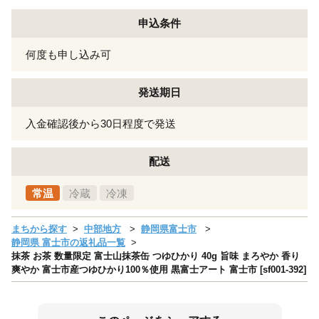
申込条件
何度も申し込み可
発送期日
入金確認後から30日程度で発送
配送
常温
冷蔵
冷凍
まちから探す
中部地方
静岡県富士市
静岡県 富士市の返礼品一覧
抹茶 お茶 数量限定 富士山抹茶缶 つゆひかり 40g 旨味 まろやか 香り
爽やか 富士市産つゆひかり100％使用 黒富士アート 富士市 [sf001-392]