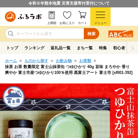
令和８年熊本地震 災害支援寄付受付について
上限額
お気に入り
カート
メニュー
検索
トップ
ランキング
返礼品一覧
まち一覧
特集
初心者ガイド
ホーム
ものから探す
お飲み物
お茶類
抹茶 お茶 数量限定 富士山抹茶缶 つゆひかり 40g 旨味 まろやか 香り
爽やか 富士市産つゆひかり100％使用 黒富士アート 富士市 [sf001-392]