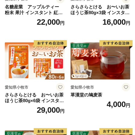
名糖産業 アップルティー
さらさらとける お〜いお茶
粉末 果汁 インスタント 紅茶
ほうじ茶80g×3袋 インスタン
〇特定事業（具体的な事業）への寄附
ティー ビタミンC 袋 ロング
トほうじ茶 粉末ほうじ茶 粉
22,000
16,000
円
円
セラー 粉末飲料 粉末茶 簡単
末茶 おーいお茶 粉末緑茶
寄附件数 103件
手軽 ホット アイス
寄附総額 146万7,000円
令和5年1月1日から12月31日までに特定事業（具体的な
事業）にいただきました寄附金につきましては、一旦
「ふるさと応援基金」に積み立て、翌年度の各事業に活
用させていただきます。
令和5年は11事業のうち7事業に対し、103人の方から
愛知県小牧市
愛知県小牧市
146万7,000円の御寄附をいただきました。令和6年度
さらさらとける お〜いお茶
草漢堂の鳩麦茶
は、積立額から7事業に146万7,000円を活用させていた
ほうじ茶80g×6袋 インスタン
4,000
だきます。
円
トほうじ茶 粉末ほうじ茶 粉
29,000
円
末茶 おーいお茶 粉末緑茶
【重要】ワンストップ特例申請書受付のご連絡について
ワンストップ特例申請書の受付が完了している方につき
ましては、寄附申請の際に登録していただいたメールア