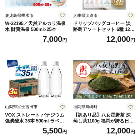
鹿児島県垂水市
兵庫県淡路市
W-22195／天然アルカリ温泉
ドリップバッグコーヒー 淡
水 財寶温泉 500ml×25本
路島アソートセット 6種 120
袋 飲み比べ コーヒー
7,000
12,000
円
円
山梨県富士吉田市
福岡県川崎町
VOX ストレート バナジウム
【訳あり品】八女星野茶 深
強炭酸水 35本 500ml ラベル
蒸し茶1100g 福岡が誇る日本
レス【富士吉田市限定カート
茶_ 訳アリ 常温 お茶 茶袋 常
5,500
12,000
円
円
ン】
備品 おちゃ ocha 茶葉 緑茶
飲料 飲み物 八女 茶 日本茶