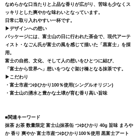
なめらかな口当たりと上品な香りが広がり、苦味も少なくス
ッキリとした爽やかな味わいとなっています。
日常に取り入れやすい一杯です。
▶デザインへの想い
パッケージには、富士山の日に行われた茶会で、現代アーテ
ィスト・なごん氏が富士の風を感じて描いた「黒富士」を採
用。
富士の自然、文化、そして人の想いをひとつに結び、
「富士から世界へ」想いをつなぐ架け橋となる抹茶です。
▶こだわり
・富士市産つゆひかり100％使用(シングルオリジン)
・富士山の湧水と豊かな土壌が育む香り高い旨味
■関連キーワード
抹茶 お茶 数量限定 富士山抹茶缶 つゆひかり 40g 旨味 まろや
か 香り 爽やか 富士市産つゆひかり100％使用 黒富士アート