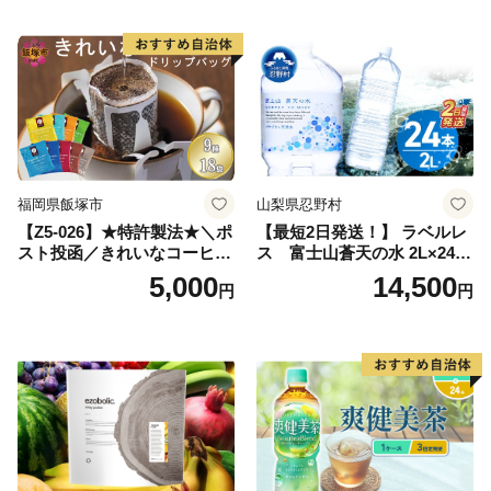
深むし茶 深蒸し 訳あり お茶
っぱ tea 八女茶 お手軽 簡単
小分け お土産 お取り寄せ グ
ルメ 福岡 九州 福岡県 国産
日本 ふかむし茶 ふかむし 家
庭用 自宅用 ちゃ りょくちゃ
ふかむしちゃ 急須 甘み 川崎
町 送料無料
福岡県飯塚市
山梨県忍野村
【Z5-026】★特許製法★＼ポ
【最短2日発送！】 ラベルレ
スト投函／きれいなコーヒー
ス 富士山蒼天の水 2L×24本
ドリップバッグ9種セット(18
（4ケース）※離島不可 天然
5,000
14,500
円
円
袋)ゆうパケットでお届け！
水 ミネラルウォーター 水 ペ
ットボトル 2000ml バナジウ
ム天然水 飲料水 軟水 鉱水 国
産 シリカ ミネラル 美容 備蓄
防災 長期保存 富士山 山梨県
忍野村