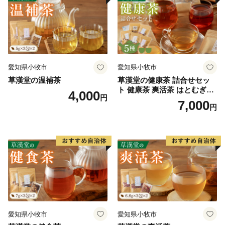
ドレス宛に受付完了メールを送信しています。紙での受
付書を希望される方は下記までご連絡ください。
※ワンストップ特例申請に関する問合せはこちら※
富士市ふるさと納税サポート室
住所：〒403-0006 山梨県富士吉田市新屋2-5-7
愛知県小牧市
愛知県小牧市
TEL：050-3114-0332 (平日9:00-18:00)
草漢堂の温補茶
草漢堂の健康茶 詰合せセッ
ト 健康茶 爽活茶 はとむぎ茶
4,000
円
温補茶 健食茶 和漢紅茶 お茶
7,000
円
愛知県小牧市
愛知県小牧市