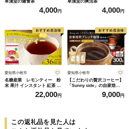
草漢堂の健食茶
草漢堂の爽活茶
4,000
4,000
円
円
愛知県小牧市
愛知県小牧市
名糖産業 レモンティー 粉
【こだわりの贅沢コーヒー】
末 果汁 インスタント 紅茶 ビ
「Sunny side」の自家焙煎珈
タミンC 袋 ロングセラー 粉
琲ブレンド珈琲飲み比べセッ
22,000
9,000
円
円
末飲料 粉末茶 簡単 手軽 ホッ
ト（300g）
ト アイス
この返礼品を見た人は