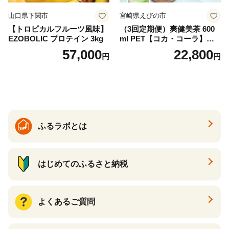
山口県下関市
宮崎県えびの市
【トロピカルフルーツ風味】
（3回定期便）爽健美茶 600
EZOBOLIC プロテイン 3kg
ml PET【コカ・コーラ】ペ
ットボトル 1ケース(24本) 定
57,000
22,800
円
円
期便 3回(72本) セット お茶
カフェインゼロ ノンカフェ
イン ハトムギ ブレンド茶 宮
崎県 えびの市 送料無料
ふるラボとは
はじめてのふるさと納税
よくあるご質問