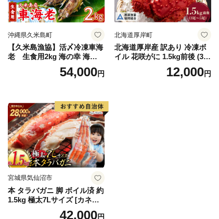
メ
沖縄県久米島町
北海道厚岸町
【久米島漁協】活〆冷凍車海
北海道厚岸産 訳あり 冷凍ボ
老 生食用2kg 海の幸 海鮮
イル 花咲がに 1.5kg前後 (3尾
車えび クルマエビ 高級食材
～5尾入) 蟹 花咲ガニ 魚介類
54,000
12,000
円
円
生食 刺身 鮮度抜群 プリプリ
魚介 [№5863-1090]
甘み 旨味 塩焼き 天ぷら 素揚
げ BBQ シーフード 贈答 贈
り物 お歳暮 お中元
宮城県気仙沼市
本 タラバガニ 脚 ボイル済 約
1.5kg 極太7Lサイズ [カネダ
イ 宮城県 気仙沼市 2056432
42,000
円
6] カニ かに 蟹 たらばがに た