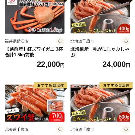
てくださる気持ちが大変ありがたく、大きな力をいただ
無料
いております。
せっかくのご縁、これからは陸前高田が元気な姿と感謝
の気持ちを届ける番です。
陸前高田の返礼品を通して、私たちの想いが全国に、そ
して海の向こうまで届きますように。
福井県鯖江市
北海道千歳市
【越前産】紅ズワイガニ 3杯
北海道産 毛がにしゃぶしゃ
合計1.5kg前後
ぶ
22,000
24,000
円
円
北海道千歳市
北海道千歳市