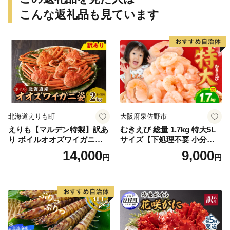
こんな返礼品も見ています
北海道えりも町
大阪府泉佐野市
えりも【マルデン特製】訳あ
むきえび 総量 1.7kg 特大5L
り ボイルオオズワイガニ姿2
サイズ【下処理不要 小分け 8
kg《1kg(４尾～５尾)×2》【e
50g×2P 訳あり サイズ不揃い
14,000
9,000
円
円
r002-051-a】 / ふるさと納税
バナメイエビ バラ凍結】
オオズワイガニ ズワイガニ
訳あり 北海道 日高 浜茹で ボ
イル済み 冷凍 カニ 蟹 かに
カニ味噌 甲羅 お得 格安 小ぶ
り 解凍 カニ鍋 甲羅焼き 海鮮
返礼品 特産品 新鮮 濃厚 旨み
簡単調理 家庭用 ギフト グル