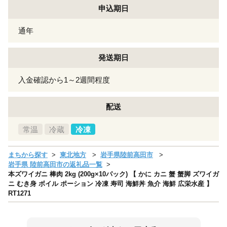
申込期日
通年
発送期日
入金確認から1～2週間程度
配送
常温
冷蔵
冷凍
まちから探す
東北地方
岩手県陸前高田市
岩手県 陸前高田市の返礼品一覧
本ズワイガニ 棒肉 2kg (200g×10パック) 【 かに カニ 蟹 蟹脚 ズワイガ
ニ むき身 ボイル ポーション 冷凍 寿司 海鮮丼 魚介 海鮮 広栄水産 】
RT1271