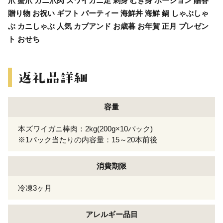
爪 蟹爪 カニ爪肉 ズワイガニ足 刺身 むき身 ポーション 贈答
贈り物 お祝い ギフト パーティー 海鮮丼 海鮮 鍋 しゃぶしゃ
ぶ カニしゃぶ 人気 カブアンド お歳暮 お年賀 正月 プレゼン
ト おせち
容量
本ズワイガニ棒肉：2kg(200g×10パック)
※1パック当たりの内容量：15～20本前後
消費期限
冷凍3ヶ月
アレルギー
品目