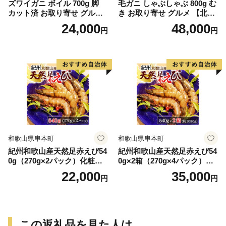
ズワイガニ ボイル 700g 脚
毛ガニ しゃぶしゃぶ 800g む
カット済 お取り寄せ グルメ
き お取り寄せ グルメ 【北海
【北海道】【札幌バルナバフ
道】【札幌バルナバフーズ】
24,000
48,000
円
円
ーズ】
和歌山県串本町
和歌山県串本町
紀州和歌山産天然足赤えび54
紀州和歌山産天然足赤えび54
0g（270g×2パック）化粧箱
0g×2箱（270g×4パック）化
入 ※2026年12月上旬〜2027
粧箱入 ※2026年12月上旬〜2
22,000
35,000
円
円
年2月上旬頃順次発送予定
027年2月上旬頃順次発送予定
（お届け日指定不可）／海老
（お届け日指定不可）（お届
エビ えび クマエビ 足赤 天然
け日指定不可）／海老 エビ
おかず【uot772A】
えび クマエビ 足赤 天然 おか
ず【uot773A】
この返礼品を見た人は