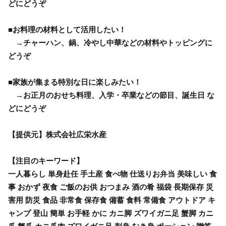
どにどうぞ
■お料理の材料として活用したい！
→チャーハン、鍋、冷やし中華などの材料やトッピングに
どうぞ
■家族が集まる特別な日に楽しみたい！
→お正月のおせち料理、入学・卒業などの節目、誕生日 な
どにどうぞ
【提供元】株式会社広栄水産
【注目のキーワード】
一人暮らし 単身赴任 手土産 食べ物 仕送りお弁当 美味しい 食
事 おかず 夜食 ご飯のお供 おつまみ 酒の肴 福袋 長期保存 災
害用 防災 食品 非常食 保存食 備蓄 食料 常備食 アウトドア キ
ャンプ 登山 簡単 お手軽 かに カニ脚 ズワイガニ足 蟹脚 カニ