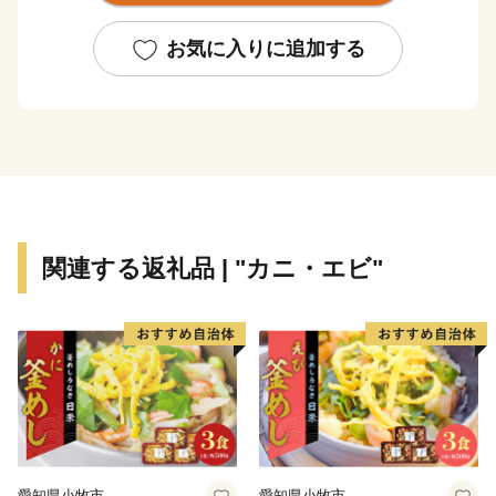
文化財「旧吉田家住宅主屋」の復旧をもって、ハード整
備は終了いたしました。
お気に入りに追加する
全国各地から陸前高田市へご支援いただき、お礼申し上
げます。
〇陸前高田市の魅力
春は桜、気仙川での渓流魚釣り、自然の中で温かな日差
しを受け、
夏は山車がぶつかる七夕、白砂青松の高田松原、
関連する返礼品 | "カニ・エビ"
秋はりんごやブドウ、秋の味覚に舌鼓み。各地で黄金の
稲穂が揺れています。
冬は雪も少なく過ごしやすく、虎舞いで新年を祝いま
す。
四季折々の陸前高田へ、ぜひ一度お越しください。
〇ふるさと納税を通じて障がい者の雇用を！
岩手県陸前高田市ではふるさと納税の返礼品の梱包を障
愛知県小牧市
愛知県小牧市