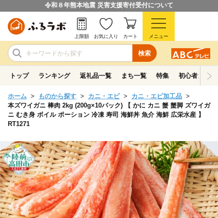
令和８年熊本地震 災害支援寄付受付について
上限額
お気に入り
カート
メニュー
検索
トップ
ランキング
返礼品一覧
まち一覧
特集
初心者ガイド
ホーム
ものから探す
カニ・エビ
カニ・エビ加工品
本ズワイガニ 棒肉 2kg (200g×10パック) 【 かに カニ 蟹 蟹脚 ズワイガ
ニ むき身 ボイル ポーション 冷凍 寿司 海鮮丼 魚介 海鮮 広栄水産 】
RT1271