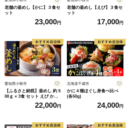
がい者の皆様に正式に委託しております。
老舗の釜めし【かに】３食セ
老舗の釜めし【えび】３食セ
もしかすると、きちんと梱包されているか心配される方
ット
ット
もいるかもしれません。もちろん様々な障がいにより苦
23,000
17,000
円
円
手な作業もありますが、皆さんの高い集中力と一つ一つ
の丁寧な作業には頭が下がります。
また、ふるさと納税は市の事業ということで自分達が
「市に役立つ仕事をしているんだ」と誇りを持っていま
す。手を抜くことはありません。
ご寄附の使い道として障がい者の皆様への支援をするの
ではなく、一歩進んだ直接的な取組みにより障がい者の
皆様の雇用を生み出しています。
愛知県小牧市
北海道千歳市
【ふるさと納税】釜めし 約 5
かに４種ほぐし身食べ比べ
〇ふるさと納税を通じて想いを届ける
00ｇ × 3食 セット えび かに
(各50g)
全国の皆様からの応援のメッセージやご支援をいただい
海のめぐみ 老舗 急速冷凍 レ
22,000
24,000
円
円
ております。「震災の後、医療チームで来ました」「ボ
ンチン 時短 簡単調理 食品 加
工品 ご飯 お弁当 おにぎり お
ランティアで炊き出しをしていました」等、震災の時だ
茶漬け お取り寄せ お取り寄
けでなく10年以上経った現在もずっと陸前高田を応援し
せグルメ 愛知県 小牧市 送料