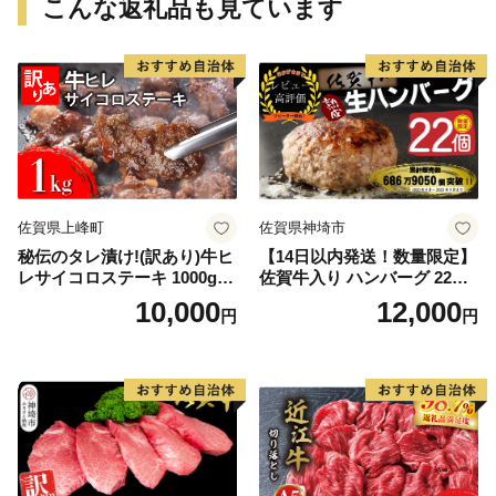
こんな返礼品も見ています
佐賀県上峰町
佐賀県神埼市
秘伝のタレ漬け!(訳あり)牛ヒ
【14日以内発送！数量限定】
レサイコロステーキ 1000g
佐賀牛入り ハンバーグ 22個
【B-1098-AS】
2.6kg(120g×22個)【佐賀牛
10,000
12,000
円
円
黒毛和牛 ブランド牛 九州 ハ
ンバーグ 牛肉 豚肉 国産 お弁
当 おかず 惣菜 おすすめ 人
気】(H083106)