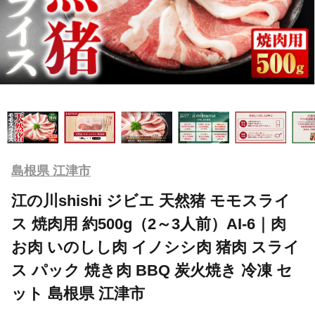
島根県 江津市
江の川shishi ジビエ 天然猪 モモスライ
ス 焼肉用 約500g（2～3人前）AI-6｜肉
お肉 いのしし肉 イノシシ肉 猪肉 スライ
ス パック 焼き肉 BBQ 炭火焼き 冷凍 セ
ット 島根県 江津市