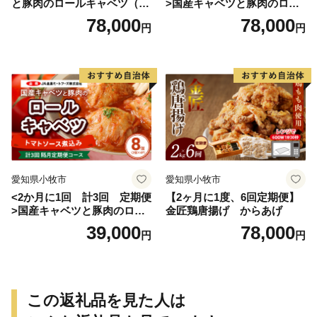
と豚肉のロールキャベツ（4P
>国産キャベツと豚肉のロー
入り）
ルキャベツ（4P入り）
78,000
78,000
円
円
愛知県小牧市
愛知県小牧市
<2か月に1回 計3回 定期便
【2ヶ月に1度、6回定期便】
>国産キャベツと豚肉のロー
金匠鶏唐揚げ からあげ
ルキャベツ（4P入り）
39,000
78,000
円
円
この返礼品を見た人は