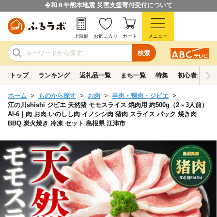
令和８年熊本地震 災害支援寄付受付について
上限額
お気に入り
カート
メニュー
検索
トップ
ランキング
返礼品一覧
まち一覧
特集
初心者ガイド
ホーム
ものから探す
お肉
羊肉・鴨肉・ジビエ
江の川shishi ジビエ 天然猪 モモスライス 焼肉用 約500g（2～3人前）
AI-6｜肉 お肉 いのしし肉 イノシシ肉 猪肉 スライス パック 焼き肉
BBQ 炭火焼き 冷凍 セット 島根県 江津市