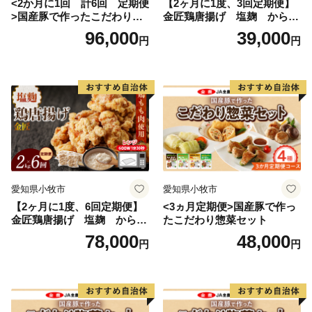
<2か月に1回 計6回 定期便
【2ヶ月に1度、3回定期便】
>国産豚で作ったこだわり惣
金匠鶏唐揚げ 塩麹 からあ
菜セット
げ
96,000
39,000
円
円
愛知県小牧市
愛知県小牧市
【2ヶ月に1度、6回定期便】
<3ヵ月定期便>国産豚で作っ
金匠鶏唐揚げ 塩麹 からあ
たこだわり惣菜セット
げ
78,000
48,000
円
円