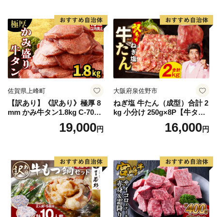
Q アウトドア バーベキュー
厚切り タン
佐賀県上峰町
大阪府泉佐野市
【訳あり】《訳あり》極厚 8
ねぎ塩 牛たん（成型）合計 2
mm かみ牛タン1.8kg C-709-
kg 小分け 250g×8P【牛タン
AS
牛肉 焼肉用 薄切り 訳あり サ
19,000
16,000
円
円
イズ不揃い】