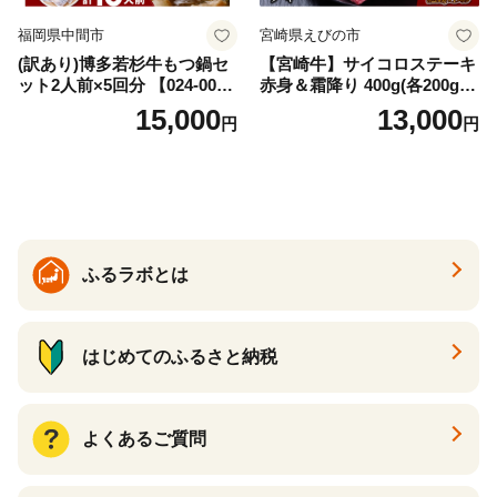
福岡県中間市
宮崎県えびの市
(訳あり)博多若杉牛もつ鍋セ
【宮崎牛】サイコロステーキ
ット2人前×5回分 【024-002
赤身＆霜降り 400g(各200g×
7】
１P 計2P) 真空パック 冷凍
15,000
13,000
円
円
ふるラボとは
はじめてのふるさと納税
よくあるご質問