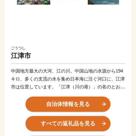
ごうつし
江津市
中国地方最大の大河、江の川。中国山地の水源から194
キロ、多くの支流の水を集め日本海に注ぐ河口に、江津
市は位置しています。「江津（川の港）」の名のとお
り、古くは江の川河口の港として発展し、江戸時代には
北前船の寄港地として栄えました。かつての中心地であ
自治体情報を見る
った江津本町には江戸時代に建築された商家の家屋など
も多く残り、往時の面影を今にとどめています。江の川
すべての返礼品を見る
を通じた地域間のつながりも深く、平成16年に同じ江の
川流域の桜江町と合併し現在の市域となりました。