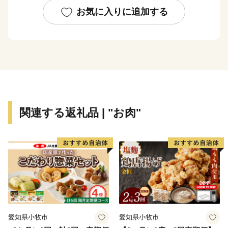
お気に入りに追加する
良質な粘土層に恵まれていることから、日本三大瓦の一
つ、石州瓦の産地としても知られます。「来待（きま
ち）色」とも呼ばれる赤瓦は寒さに強く、耐久性に優
れ、全国各地に流通しています。市内には江津本町をは
じめ赤瓦の町並みが広がり、地元のアイデンティティー
にもなっています。
関連する返礼品 | "お肉"
愛知県小牧市
愛知県小牧市