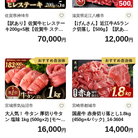
佐賀県神埼市
滋賀県近江八幡市
【訳あり】佐賀牛ヒレステー
【げんさん】近江牛A5ラン
キ200g×5枚【佐賀牛 ステー
ク切落し【500g】【訳あり】
キ ブランド肉 ヒレ肉 フィレ
【DG12W】
70,000
12,000
円
円
肉 ジューシー ヘルシー】(H0
65175)
宮城県気仙沼市
宮崎県都城市
大人気！ 牛タン 厚切り牛タ
国産牛 赤身切り落とし1.8kg
ン 塩味 1kg (500g×2) [モ〜ラ
(450g×4パック)_14-3604
ンド 宮城県 気仙沼市 205646
16,000
14,000
円
円
60] 肉 牛肉 精肉 牛たん 牛タ
ン塩 牛たん塩 冷凍 焼肉 BB