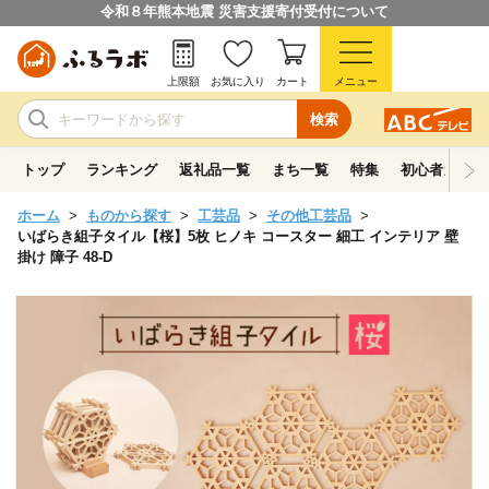
令和８年熊本地震 災害支援寄付受付について
上限額
お気に入り
カート
メニュー
検索
トップ
ランキング
返礼品一覧
まち一覧
特集
初心者ガイド
ホーム
ものから探す
工芸品
その他工芸品
いばらき組子タイル【桜】5枚 ヒノキ コースター 細工 インテリア 壁
掛け 障子 48-D