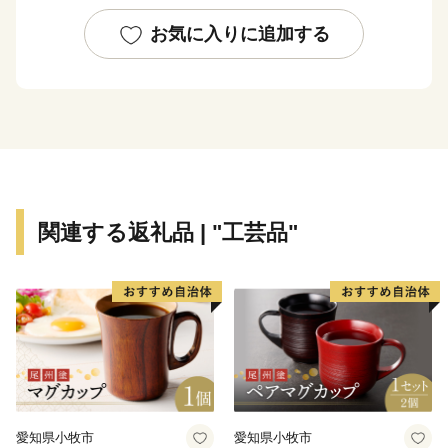
の東部には県下唯一の空港である茨城空港があります。
鶏卵生産量が全国トップクラスであり、いちごやニラや
お気に入りに追加する
レンコンが特産品です。
酪農も盛んな小美玉市では、乾杯するときに乳製品（飲
むヨーグルト等）で乾杯する「乳製品で乾杯」条例とい
う一風変わった条例を制定しています。
2018年10月に「第１回全国ヨーグルトサミットin小美
玉」が開催されました。自他ともに認める「ヨーグル
ト」のまちです！
関連する返礼品 | "工芸品"
愛知県小牧市
愛知県小牧市