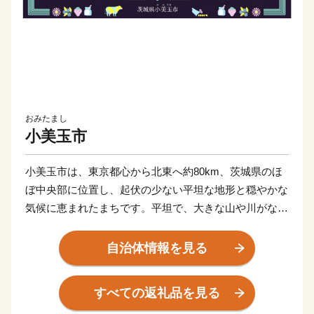
おみたまし
小美玉市
小美玉市は、東京都心から北東へ約80km、茨城県のほ
ぼ中央部に位置し、起伏の少ない平坦な地形と穏やかな
気候に恵まれたまちです。平坦で、大きな山や川がない
ため、災害が少ないことが特徴です。
市の名前の由来は合併前の旧小川町・美野里町・玉里村
自治体情報を見る
にあり，頭文字を1文字ずつ受け継いで“小・美・玉”と
なりました。
すべての返礼品を見る
市の南部には日本第2位の面積を持つ霞ヶ浦が，また市