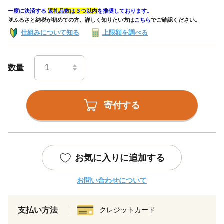
一度に決済する
返礼品数は３つ以内
を推奨しております。
🔰ふるさと納税が初めての方、詳しく知りたい方は
こちら
でご確認ください。
仕組みについて知る
上限額を調べる
数量
寄付する
お気に入りに追加する
お問い合わせについて
支払い方法
クレジットカード