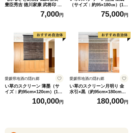
豊臣秀吉 徳川家康 武将印 花
（サイズ：約95×180㎝）(14
押印 6枚 セット イラスト 戦
3)
7,000
75,000
円
円
国 武将 小牧山城 墨絵 龍画師
書道アーティスト 池谷公智
渾身の一作 作品 雑貨 工芸品
グッズ 愛知県 小牧市 お取り
寄せ 送料無料
愛媛県地酒の隠れ郷
愛媛県地酒の隠れ郷
い草のスクリーン 薄墨（サ
い草のスクリーン月明り 金
イズ：約95cm×120cm）(14
水引×黒（約95cm×180cm）
6)
(147)
100,000
180,000
円
円