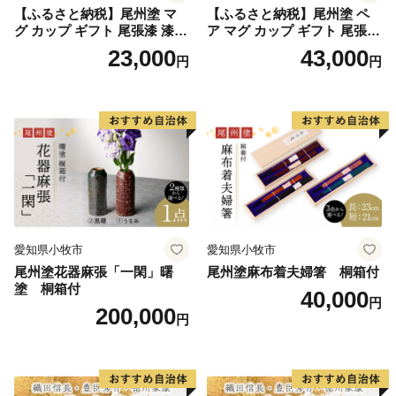
【ふるさと納税】尾州塗 マ
【ふるさと納税】尾州塗 ペ
グ カップ ギフト 尾張漆 漆
ア マグ カップ ギフト 尾張漆
漆器 漆器工芸 工芸品 芸術性
漆 漆器 漆器工芸 工芸品 芸術
23,000
43,000
円
円
実用性 抗菌性 美味しく安全
性 実用性 抗菌性 美味しく安
な食事 手作り 贈答用 くつろ
全な食事 手作り 贈答用 くつ
ぎ おうち時間 プレゼント 抗
ろぎ おうち時間 プレゼント
ウイルス効果 お取り寄せ 愛
抗ウイルス効果 お取り寄せ
知県 小牧市 送料無料
愛知県 小牧市 送料無料
愛知県小牧市
愛知県小牧市
尾州塗花器麻張「一閑」曙
尾州塗麻布着夫婦箸 桐箱付
塗 桐箱付
40,000
円
200,000
円