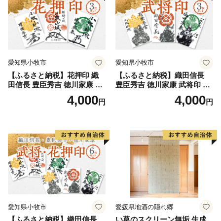
愛知県小牧市
愛知県小牧市
【ふるさと納税】花押印 織
【ふるさと納税】織田信長
田信長 豊臣秀吉 徳川家康 3
豊臣秀吉 徳川家康 武将印 3
枚 セット 戦国 武将 小牧山城
枚 セット イラスト 戦国 武将
4,000
4,000
円
円
墨絵 龍画師 書道アーティス
小牧山城 墨絵 龍画師 書道ア
ト 池谷公智 渾身の一作 作品
ーティスト 池谷公智 渾身の
雑貨 工芸品 グッズ 愛知県 小
一作 作品 雑貨 工芸品 グッズ
牧市 お取り寄せ 送料無料
愛知県 小牧市 お取り寄せ 送
料無料
愛知県小牧市
愛媛県地酒の隠れ郷
【ふるさと納税】織田信長
い草のスクリーン無垢 生成