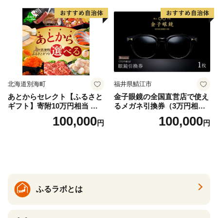
北海道別海町
福井県鯖江市
あとからセレクト【ふるさと
金子眼鏡の全国直営店で使え
ギフト】寄附10万円相当 あ
るメガネ引換券（3万円相
とから選べる！ ギフト いく
当） Bronze
100,000
100,000
円
円
ら ほたて 海鮮 牛肉 別海町
ケーキ アイス （ 後から 選べ
る カタログ カタログポイン
ト カタログギフト あとから
カタログ あとからカタログ
ポイント あとからカタログ
ギフト ふるさと納税 ）
ふるラボとは