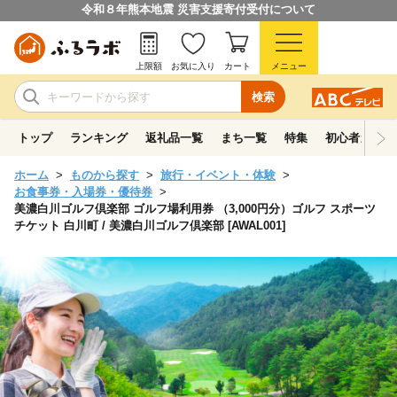
令和８年熊本地震 災害支援寄付受付について
上限額
お気に入り
カート
メニュー
検索
トップ
ランキング
返礼品一覧
まち一覧
特集
初心者ガイド
ホーム
ものから探す
旅行・イベント・体験
お食事券・入場券・優待券
美濃白川ゴルフ倶楽部 ゴルフ場利用券 （3,000円分）ゴルフ スポーツ
チケット 白川町 / 美濃白川ゴルフ倶楽部 [AWAL001]