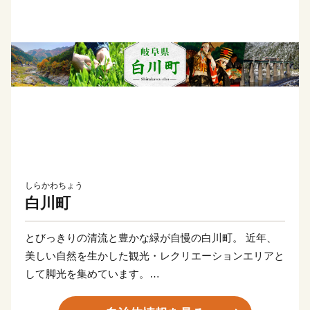
しらかわちょう
白川町
とびっきりの清流と豊かな緑が自慢の白川町。 近年、
美しい自然を生かした観光・レクリエーションエリアと
して脚光を集めています。
また、豊かな山林資源を生かした木材産業や、山間に流
れる清流が生み出す独特の気候風土を生かした茶の栽培