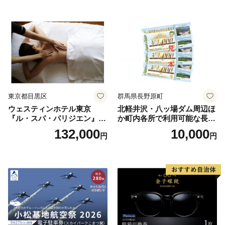
券 ランチ 昼食 食事券 レスト
ラン ブッフェ 東京都 お食事
券
東京都目黒区
群馬県長野原町
ウェスティンホテル東京
北軽井沢・八ッ場ダム周辺ほ
『ル・スパ・パリジエン』選
か町内各所で利用可能な長野
べるボディセラピー90分/1名
原町ふるさと感謝券（3,000
132,000
10,000
円
円
円分）【トラベル 観光 旅行
お土産 群馬県 長野原町 北軽
井沢】