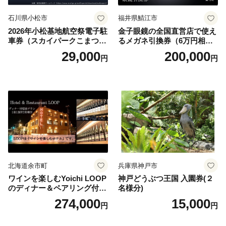
石川県小松市
福井県鯖江市
2026年小松基地航空祭電子駐
金子眼鏡の全国直営店で使え
車券（スカイパークこまつ
るメガネ引換券（6万円相
翼） 駐車場 シャトルバスの
当） Platinum
29,000
200,000
円
円
りばすぐ 石川県 小松市
北海道余市町
兵庫県神戸市
ワインを楽しむYoichi LOOP
神戸どうぶつ王国 入園券(２
のディナー＆ペアリング付宿
名様分)
泊プラン＜デラックスツイン
274,000
15,000
円
円
＞