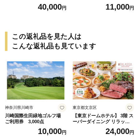
0円）
40,000
11,000
円
円
この返礼品を見た人は
こんな返礼品も見ています
神奈川県川崎市
東京都文京区
川崎国際生田緑地ゴルフ場
【東京ドームホテル】 3階 ス
ご利用券 3,000点
ーパーダイニング リラッサ
ランチブッフェ お食事券 大
10,000
24,000
円
円
人1名様分 関東 東京 ご利用